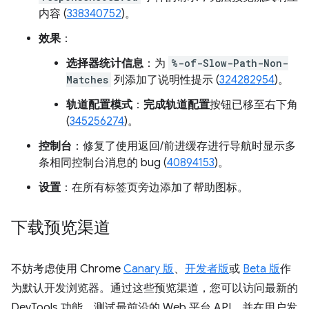
内容 (
338340752
)。
效果
：
选择器统计信息
：为
%-of-Slow-Path-Non-
Matches
列添加了说明性提示 (
324282954
)。
轨道配置模式
：
完成轨道配置
按钮已移至右下角
(
345256274
)。
控制台
：修复了使用返回/前进缓存进行导航时显示多
条相同控制台消息的 bug (
40894153
)。
设置
：在所有标签页旁边添加了帮助图标。
下载预览渠道
不妨考虑使用 Chrome
Canary 版
、
开发者版
或
Beta 版
作
为默认开发浏览器。通过这些预览渠道，您可以访问最新的
DevTools 功能，测试最前沿的 Web 平台 API，并在用户发