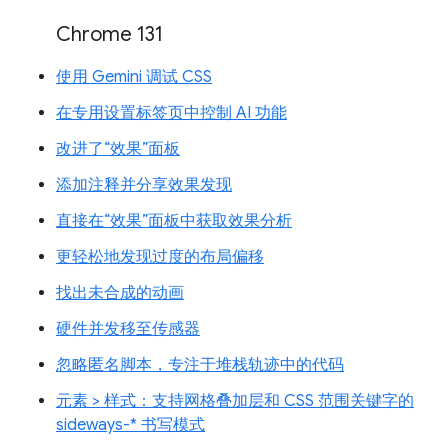
Chrome 131
使用 Gemini 调试 CSS
在专用设置标签页中控制 AI 功能
改进了“效果”面板
添加注释并分享效果发现
直接在“效果”面板中获取效果分析
更轻松地发现过度的布局偏移
找出未合成的动画
硬件并发移至传感器
忽略匿名脚本，专注于堆栈轨迹中的代码
元素 > 样式：支持网格叠加层和 CSS 范围关键字的
sideways-* 书写模式