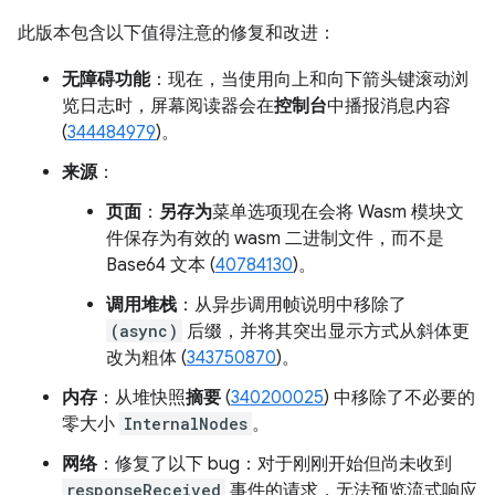
此版本包含以下值得注意的修复和改进：
无障碍功能
：现在，当使用向上和向下箭头键滚动浏
览日志时，屏幕阅读器会在
控制台
中播报消息内容
(
344484979
)。
来源
：
页面
：
另存为
菜单选项现在会将 Wasm 模块文
件保存为有效的 wasm 二进制文件，而不是
Base64 文本 (
40784130
)。
调用堆栈
：从异步调用帧说明中移除了
(async)
后缀，并将其突出显示方式从斜体更
改为粗体 (
343750870
)。
内存
：从堆快照
摘要
(
340200025
) 中移除了不必要的
零大小
InternalNodes
。
网络
：修复了以下 bug：对于刚刚开始但尚未收到
responseReceived
事件的请求，无法预览流式响应