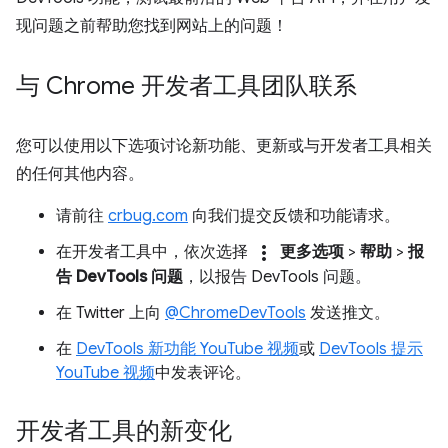
现问题之前帮助您找到网站上的问题！
与 Chrome 开发者工具团队联系
您可以使用以下选项讨论新功能、更新或与开发者工具相关
的任何其他内容。
请前往
crbug.com
向我们提交反馈和功能请求。
more_vert
在开发者工具中，依次选择
更多选项
>
帮助
>
报
告 DevTools 问题
，以报告 DevTools 问题。
在 Twitter 上向
@ChromeDevTools
发送推文。
在
DevTools 新功能 YouTube 视频
或
DevTools 提示
YouTube 视频
中发表评论。
开发者工具的新变化