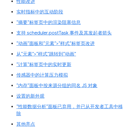
性能改进
实时指标中的互动阶段
“摘要”标签页中的渲染阻塞信息
支持 scheduler.postTask 事件及其发起者箭头
“动画”面板和“元素”>“样式”标签页改进
从“元素”>“样式”跳转到“动画”
“计算”标签页中的实时更新
传感器中的计算压力模拟
“内存”面板中按来源分组的同名 JS 对象
设置的新外观
“性能数据分析”面板已弃用，并已从开发者工具中移
除
其他亮点