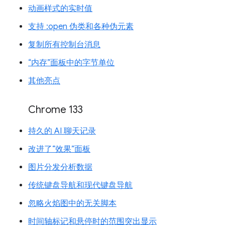
动画样式的实时值
支持 :open 伪类和各种伪元素
复制所有控制台消息
“内存”面板中的字节单位
其他亮点
Chrome 133
持久的 AI 聊天记录
改进了“效果”面板
图片分发分析数据
传统键盘导航和现代键盘导航
忽略火焰图中的无关脚本
时间轴标记和悬停时的范围突出显示