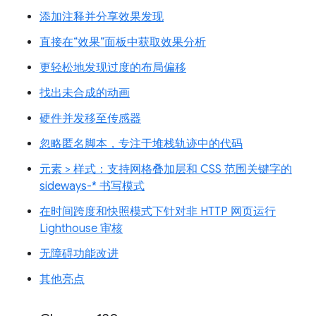
添加注释并分享效果发现
直接在“效果”面板中获取效果分析
更轻松地发现过度的布局偏移
找出未合成的动画
硬件并发移至传感器
忽略匿名脚本，专注于堆栈轨迹中的代码
元素 > 样式：支持网格叠加层和 CSS 范围关键字的
sideways-* 书写模式
在时间跨度和快照模式下针对非 HTTP 网页运行
Lighthouse 审核
无障碍功能改进
其他亮点