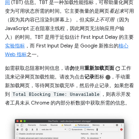
间
(TBT) 信息。TBT 是一种加载性能指标，可帮助量化网页
变为可用状态所需的时间。它主要衡量的是网页
看起来
可用
（因为其内容已渲染到屏幕上），但
实际上不可用
（因为
JavaScript 正在阻塞主线程，因此网页无法响应用户输
入）的时间。TBT 是用于近似估计 First Input Delay 的主要
实验指标
，而 First Input Delay 是 Google 新推出的
核心
Web 指标
之一。
如需获取总阻塞时间信息，请
勿
使用
重新加载页面
工作
流来记录网页加载性能。请改为点击
记录
图标
，手动重
新加载网页，等待网页加载完毕，然后停止记录。如果您看
到
Total Blocking Time: Unavailable
，则表示开发
者工具未从 Chrome 的内部分析数据中获取所需的信息。