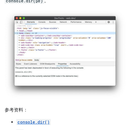
console.dir($0)
。
参考资料：
console.dir()