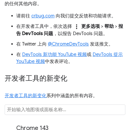
的任何其他内容。
请前往
crbug.com
向我们提交反馈和功能请求。
more_vert
在开发者工具中，依次选择
更多选项
>
帮助
>
报
告 DevTools 问题
，以报告 DevTools 问题。
在 Twitter 上向
@ChromeDevTools
发送推文。
在
DevTools 新功能 YouTube 视频
或
DevTools 提示
YouTube 视频
中发表评论。
开发者工具的新变化
开发者工具的新变化
系列中涵盖的所有内容。
Chrome 143