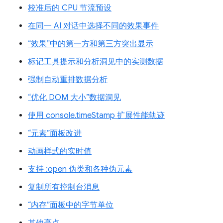
校准后的 CPU 节流预设
在同一 AI 对话中选择不同的效果事件
“效果”中的第一方和第三方突出显示
标记工具提示和分析洞见中的实测数据
强制自动重排数据分析
“优化 DOM 大小”数据洞见
使用 console.timeStamp 扩展性能轨迹
“元素”面板改进
动画样式的实时值
支持 :open 伪类和各种伪元素
复制所有控制台消息
“内存”面板中的字节单位