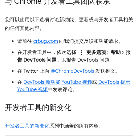
与 Chrome 开发者工具团队联系
您可以使用以下选项讨论新功能、更新或与开发者工具相关
的任何其他内容。
请前往
crbug.com
向我们提交反馈和功能请求。
more_vert
在开发者工具中，依次选择
更多选项
>
帮助
>
报
告 DevTools 问题
，以报告 DevTools 问题。
在 Twitter 上向
@ChromeDevTools
发送推文。
在
DevTools 新功能 YouTube 视频
或
DevTools 提示
YouTube 视频
中发表评论。
开发者工具的新变化
开发者工具的新变化
系列中涵盖的所有内容。