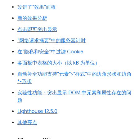
改进了“效果”面板
新的效果分析
点击即可突出显示
“网络请求摘要”中的服务器计时
在“隐私和安全”中过滤 Cookie
各面板中表格的大小（以 kB 为单位）
自动补全功能支持“元素”>“样式”中的边角形状和边角
*-形状
实验性功能：突出显示 DOM 中元素和属性存在的问
题
Lighthouse 12.5.0
其他亮点