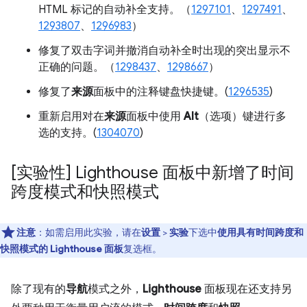
HTML 标记的自动补全支持。（
1297101
、
1297491
、
1293807
、
1296983
）
修复了双击字词并撤消自动补全时出现的突出显示不
正确的问题。（
1298437
、
1298667
）
修复了
来源
面板中的注释键盘快捷键。(
1296535
)
重新启用对在
来源
面板中使用
Alt
（选项）键进行多
选的支持。(
1304070
)
[实验性] Lighthouse 面板中新增了时间
跨度模式和快照模式
注意
：如需启用此实验，请在
设置
>
实验
下选中
使用具有时间跨度和
快照模式的 Lighthouse 面板
复选框。
除了现有的
导航
模式之外，
Lighthouse
面板现在还支持另