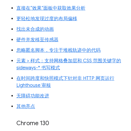
直接在“效果”面板中获取效果分析
更轻松地发现过度的布局偏移
找出未合成的动画
硬件并发移至传感器
忽略匿名脚本，专注于堆栈轨迹中的代码
元素 > 样式：支持网格叠加层和 CSS 范围关键字的
sideways-* 书写模式
在时间跨度和快照模式下针对非 HTTP 网页运行
Lighthouse 审核
无障碍功能改进
其他亮点
Chrome 130