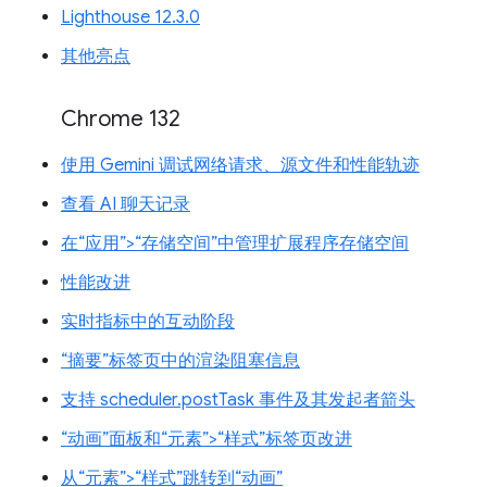
Lighthouse 12.3.0
其他亮点
Chrome 132
使用 Gemini 调试网络请求、源文件和性能轨迹
查看 AI 聊天记录
在“应用”>“存储空间”中管理扩展程序存储空间
性能改进
实时指标中的互动阶段
“摘要”标签页中的渲染阻塞信息
支持 scheduler.postTask 事件及其发起者箭头
“动画”面板和“元素”>“样式”标签页改进
从“元素”>“样式”跳转到“动画”