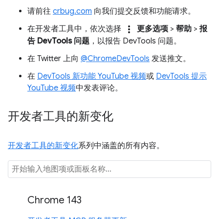
请前往
crbug.com
向我们提交反馈和功能请求。
more_vert
在开发者工具中，依次选择
更多选项
>
帮助
>
报
告 DevTools 问题
，以报告 DevTools 问题。
在 Twitter 上向
@ChromeDevTools
发送推文。
在
DevTools 新功能 YouTube 视频
或
DevTools 提示
YouTube 视频
中发表评论。
开发者工具的新变化
开发者工具的新变化
系列中涵盖的所有内容。
Chrome 143