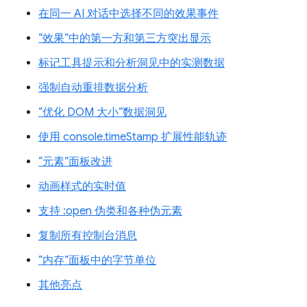
在同一 AI 对话中选择不同的效果事件
“效果”中的第一方和第三方突出显示
标记工具提示和分析洞见中的实测数据
强制自动重排数据分析
“优化 DOM 大小”数据洞见
使用 console.timeStamp 扩展性能轨迹
“元素”面板改进
动画样式的实时值
支持 :open 伪类和各种伪元素
复制所有控制台消息
“内存”面板中的字节单位
其他亮点