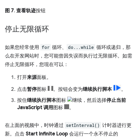
图 7
.
查看轨迹
按钮
停止无限循环
如果您经常使用
for
循环、
do...while
循环或递归，那
么在开发网站时，您可能曾因失误而执行过无限循环。如需
停止无限循环，您现在可以：
打开
来源
面板。
点击
暂停
图标
。按钮会变为
继续执行脚本
。
按住
继续执行脚本
图标
，然后选择
停止当前
JavaScript 调用
图标
。
在上面的视频中，时钟通过
setInterval()
计时器进行更
新。点击
Start Infinite Loop
会运行一个永不停止的