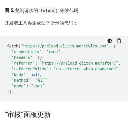
图 5
. 复制请求的
fetch()
等效代码
开发者工具会生成如下所示的代码：
fetch
(
"https://preload.glitch.me/styles.css"
,
{
"credentials"
:
"omit"
,
"headers"
:
{},
"referrer"
:
"https://preload.glitch.me/after/"
,
"referrerPolicy"
:
"no-referrer-when-downgrade"
,
"body"
:
null
,
"method"
:
"GET"
,
"mode"
:
"cors"
});
“审核”面板更新