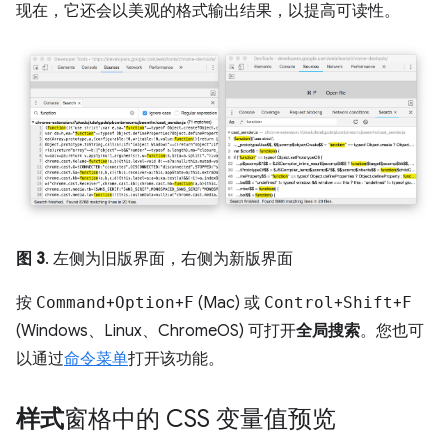
现在，它还会以美观的格式输出结果，以提高可读性。
图 3
. 左侧为旧版界面，右侧为新版界面
按
Command
+
Option
+
F
(Mac) 或
Control
+
Shift
+
F
(Windows、Linux、ChromeOS) 可打开
全局搜索
。您也可
以通过
命令菜单
打开该功能。
样式
窗格中的 CSS 变量值预览