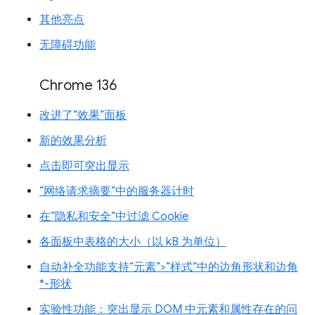
其他亮点
无障碍功能
Chrome 136
改进了“效果”面板
新的效果分析
点击即可突出显示
“网络请求摘要”中的服务器计时
在“隐私和安全”中过滤 Cookie
各面板中表格的大小（以 kB 为单位）
自动补全功能支持“元素”>“样式”中的边角形状和边角
*-形状
实验性功能：突出显示 DOM 中元素和属性存在的问