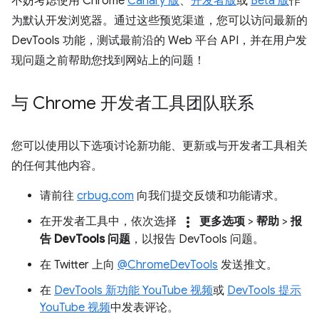
不妨考虑使用 Chrome
Canary 版
、
开发者版
或
Beta 版
作
为默认开发浏览器。通过这些预览渠道，您可以访问最新的
DevTools 功能，测试最前沿的 Web 平台 API，并在用户发
现问题之前帮助您找到网站上的问题！
与 Chrome 开发者工具团队联系
您可以使用以下选项讨论新功能、更新或与开发者工具相关
的任何其他内容。
请前往
crbug.com
向我们提交反馈和功能请求。
more_vert
在开发者工具中，依次选择
更多选项
>
帮助
>
报
告 DevTools 问题
，以报告 DevTools 问题。
在 Twitter 上向
@ChromeDevTools
发送推文。
在
DevTools 新功能 YouTube 视频
或
DevTools 提示
YouTube 视频
中发表评论。