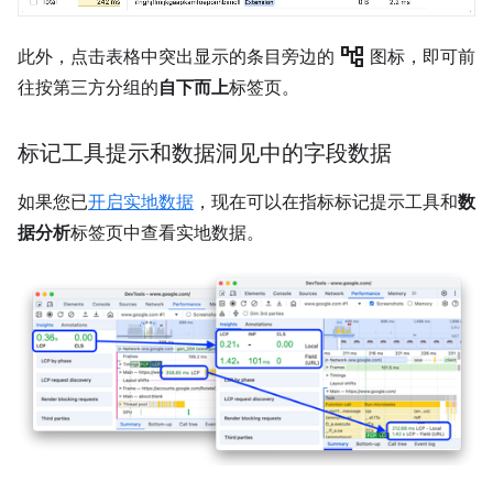
account_tree
此外，点击表格中突出显示的条目旁边的
图标，即可前
往按第三方分组的
自下而上
标签页。
标记工具提示和数据洞见中的字段数据
如果您已
开启实地数据
，现在可以在指标标记提示工具和
数
据分析
标签页中查看实地数据。