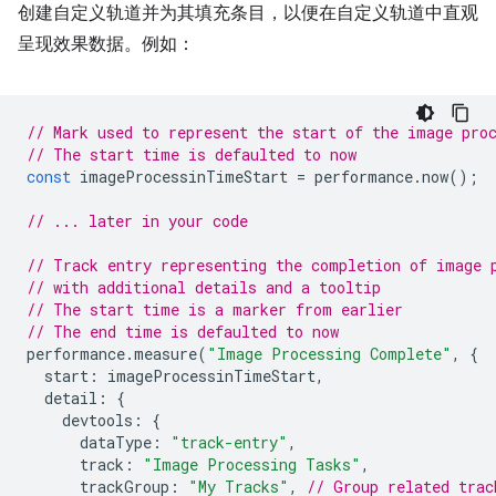
创建自定义轨道并为其填充条目，以便在自定义轨道中直观
呈现效果数据。例如：
// Mark used to represent the start of the image pro
// The start time is defaulted to now
const
imageProcessinTimeStart
=
performance
.
now
();
// ... later in your code
// Track entry representing the completion of image 
// with additional details and a tooltip
// The start time is a marker from earlier
// The end time is defaulted to now
performance
.
measure
(
"Image Processing Complete"
,
{
start
:
imageProcessinTimeStart
,
detail
:
{
devtools
:
{
dataType
:
"track-entry"
,
track
:
"Image Processing Tasks"
,
trackGroup
:
"My Tracks"
,
// Group related trac