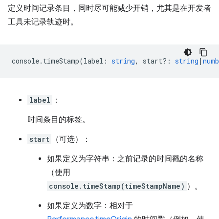
定义时间记录条目，同时尽可能减少开销，尤其是在开发者
工具未记录轨迹时。
console
.
timeStamp
(
label
:
string
,
start?
:
string
|
numb
label
：
时间条目的标签。
start
（可选）：
如果定义为字符串：之前记录的时间戳的名称
（使用
console.timeStamp(timeStampName)
）。
如果定义为数字：相对于