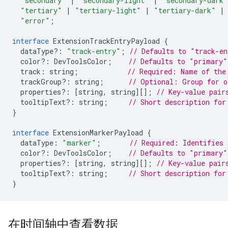
"secondary"
|
"secondary-light"
|
"secondary-dark"
"tertiary"
|
"tertiary-light"
|
"tertiary-dark"
|
"error"
;
interface
ExtensionTrackEntryPayload
{
dataType
?:
"track-entry"
;
// Defaults to "track-en
color
?:
DevToolsColor
;
// Defaults to "primary"
track
:
string
;
// Required: Name of the
trackGroup
?:
string
;
// Optional: Group for o
properties
?:
[
string
,
string
][];
// Key-value pair
tooltipText
?:
string
;
// Short description for
}
interface
ExtensionMarkerPayload
{
dataType
:
"marker"
;
// Required: Identifies 
color
?:
DevToolsColor
;
// Defaults to "primary"
properties
?:
[
string
,
string
][];
// Key-value pair
tooltipText
?:
string
;
// Short description for
}
在时间轴中查看数据