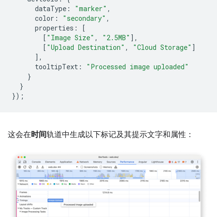
dataType
:
"marker"
,
color
:
"secondary"
,
properties
:
[
[
"Image Size"
,
"2.5MB"
],
[
"Upload Destination"
,
"Cloud Storage"
]
],
tooltipText
:
"Processed image uploaded"
}
}
});
这会在
时间
轨道中生成以下标记及其提示文字和属性：