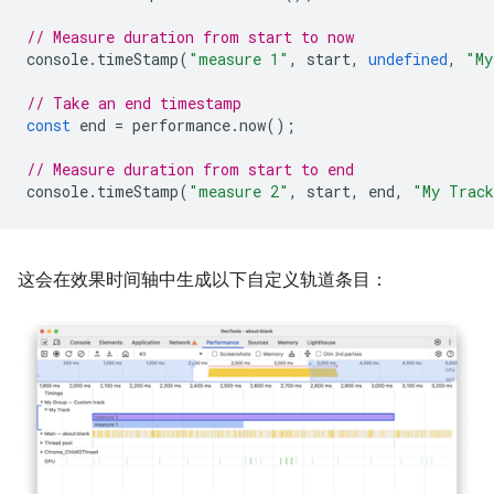
// Measure duration from start to now
console
.
timeStamp
(
"measure 1"
,
start
,
undefined
,
"My
// Take an end timestamp
const
end
=
performance
.
now
();
// Measure duration from start to end
console
.
timeStamp
(
"measure 2"
,
start
,
end
,
"My Trac
这会在效果时间轴中生成以下自定义轨道条目：