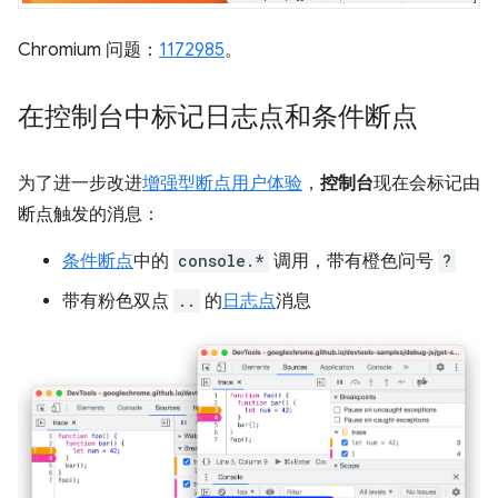
Chromium 问题：
1172985
。
在控制台中标记日志点和条件断点
为了进一步改进
增强型断点用户体验
，
控制台
现在会标记由
断点触发的消息：
条件断点
中的
console.*
调用，带有橙色问号
?
带有粉色双点
..
的
日志点
消息