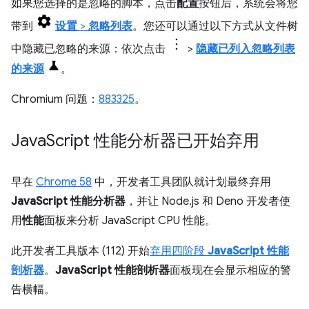
如果您选择的是忽略的脚本，点击
配置
按钮后，系统会将您
带到
设置
>
忽略列表
。您还可以通过以下方式从文件树
中隐藏已忽略的来源：依次点击
>
隐藏已列入忽略列表
的来源
。
Chromium 问题：
883325
。
Java
Script 性能分析器已开始弃用
早在
Chrome 58
中，开发者工具团队就计划最终弃用
JavaScript 性能分析器
，并让 Node.js 和 Deno 开发者使
用
性能
面板来分析 JavaScript CPU 性能。
此开发者工具版本 (112) 开始
弃用四阶段
JavaScript 性能
剖析器
。
JavaScript 性能剖析器
面板现在会显示相应的警
告横幅。