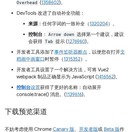
Overhead
(
1358602
)。
DevTools 改进了自动补全功能：
来源
：任何字词的一致补全（
1320204
）。
控制台
：
Arrow down
选择第一个建议，建议
会获得
Tab
提示 (
1276960
)。
开发者工具添加了
事件监听器断点
，以便您在打开
文
档画中画窗口
时暂停（
1315352
）。
开发者工具设置了一个解决方法，可将 Vue2
webpack 制品正确显示为 JavaScript (
1416562
)。
控制台
设置
获得了更好的名称：自动展开
console.trace() 消息。(
1139616
)。
下载预览渠道
不妨考虑使用 Chrome
Canary 版
、
开发者版
或
Beta 版
作