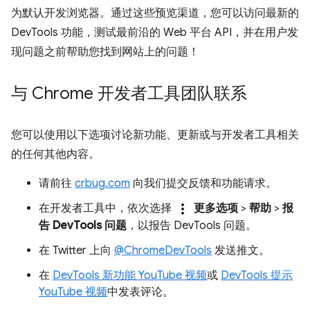
为默认开发浏览器。通过这些预览渠道，您可以访问最新的
DevTools 功能，测试最前沿的 Web 平台 API，并在用户发
现问题之前帮助您找到网站上的问题！
与 Chrome 开发者工具团队联系
您可以使用以下选项讨论新功能、更新或与开发者工具相关
的任何其他内容。
请前往
crbug.com
向我们提交反馈和功能请求。
more_vert
在开发者工具中，依次选择
更多选项
>
帮助
>
报
告 DevTools 问题
，以报告 DevTools 问题。
在 Twitter 上向
@ChromeDevTools
发送推文。
在
DevTools 新功能 YouTube 视频
或
DevTools 提示
YouTube 视频
中发表评论。