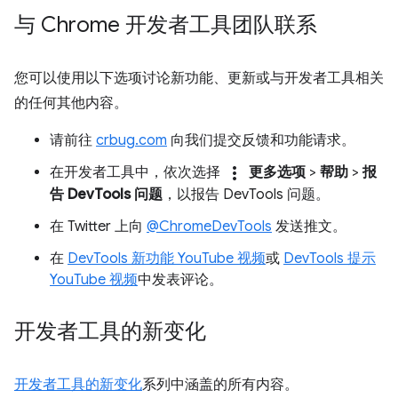
与 Chrome 开发者工具团队联系
您可以使用以下选项讨论新功能、更新或与开发者工具相关
的任何其他内容。
请前往
crbug.com
向我们提交反馈和功能请求。
more_vert
在开发者工具中，依次选择
更多选项
>
帮助
>
报
告 DevTools 问题
，以报告 DevTools 问题。
在 Twitter 上向
@ChromeDevTools
发送推文。
在
DevTools 新功能 YouTube 视频
或
DevTools 提示
YouTube 视频
中发表评论。
开发者工具的新变化
开发者工具的新变化
系列中涵盖的所有内容。