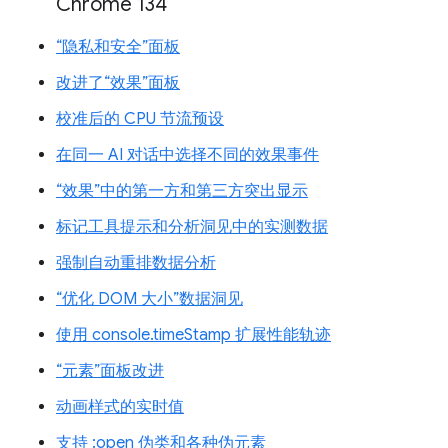
Chrome 134
“隐私和安全”面板
改进了“效果”面板
校准后的 CPU 节流预设
在同一 AI 对话中选择不同的效果事件
“效果”中的第一方和第三方突出显示
标记工具提示和分析洞见中的实测数据
强制自动重排数据分析
“优化 DOM 大小”数据洞见
使用 console.timeStamp 扩展性能轨迹
“元素”面板改进
动画样式的实时值
支持 :open 伪类和各种伪元素