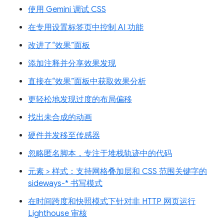
使用 Gemini 调试 CSS
在专用设置标签页中控制 AI 功能
改进了“效果”面板
添加注释并分享效果发现
直接在“效果”面板中获取效果分析
更轻松地发现过度的布局偏移
找出未合成的动画
硬件并发移至传感器
忽略匿名脚本，专注于堆栈轨迹中的代码
元素 > 样式：支持网格叠加层和 CSS 范围关键字的
sideways-* 书写模式
在时间跨度和快照模式下针对非 HTTP 网页运行
Lighthouse 审核