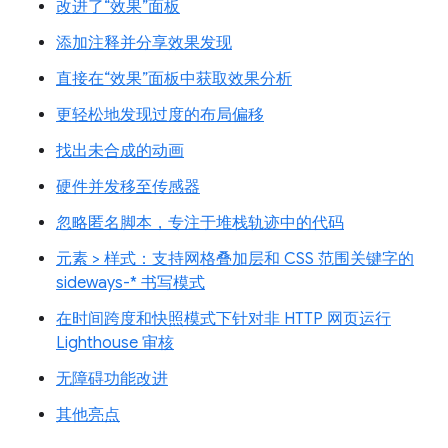
改进了“效果”面板
添加注释并分享效果发现
直接在“效果”面板中获取效果分析
更轻松地发现过度的布局偏移
找出未合成的动画
硬件并发移至传感器
忽略匿名脚本，专注于堆栈轨迹中的代码
元素 > 样式：支持网格叠加层和 CSS 范围关键字的
sideways-* 书写模式
在时间跨度和快照模式下针对非 HTTP 网页运行
Lighthouse 审核
无障碍功能改进
其他亮点