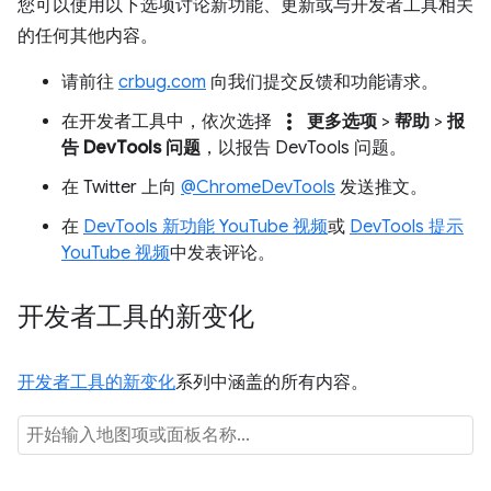
您可以使用以下选项讨论新功能、更新或与开发者工具相关
的任何其他内容。
请前往
crbug.com
向我们提交反馈和功能请求。
more_vert
在开发者工具中，依次选择
更多选项
>
帮助
>
报
告 DevTools 问题
，以报告 DevTools 问题。
在 Twitter 上向
@ChromeDevTools
发送推文。
在
DevTools 新功能 YouTube 视频
或
DevTools 提示
YouTube 视频
中发表评论。
开发者工具的新变化
开发者工具的新变化
系列中涵盖的所有内容。