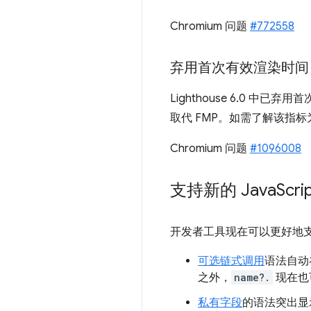
Chromium 问题
#772558
弃用首次有效渲染时间 (
Lighthouse 6.0 中
取代 FMP。如需了解该指
Chromium 问题
#1096008
支持新的 Java
Scr
开发者工具现在可以更好地支持一
可选链式调用
语法自动
之外，
name?.
现在也
私有字段
的语法突出显