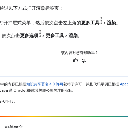
通过以下方式打开
渲染
标签页：
打开抽屉式菜单，然后依次点击左上角的
更多工具
>
渲染
。
，依次点击
更多选项
>
更多工具
>
渲染
。
该内容对您有帮助吗？
面中的内容已根据
知识共享署名 4.0 许可
获得了许可，并且代码示例已根据
Apa
Java 是 Oracle 和/或其关联公司的注册商标。
-04-13。
相关内容