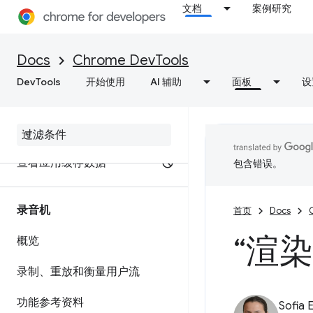
测试往返缓存
文档
案例研究
调试推测规则
Docs
Chrome DevTools
调试 WebMCP 工具
DevTools
开始使用
AI 辅助
面板
设
调试后台服务
查看框架详情
查看应用缓存数据
包含错误。
录音机
首页
Docs
“渲
概览
录制、重放和衡量用户流
功能参考资料
Sofia 