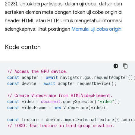
2023). Untuk berpartisipasi dalam uji coba, daftar dan
sertakan elemen meta dengan token uji coba origin di
header HTML atau HTTP. Untuk mengetahui informasi
selengkapnya, lihat postingan
Memulai uji coba origin
.
Kode contoh
// Access the GPU device.
const
adapter
=
await
navigator
.
gpu
.
requestAdapter
()
const
device
=
await
adapter
.
requestDevice
();
// Create VideoFrame from HTMLVideoElement.
const
video
=
document
.
querySelector
(
"video"
);
const
videoFrame
=
new
VideoFrame
(
video
);
const
texture
=
device
.
importExternalTexture
({
sourc
// TODO: Use texture in bind group creation.