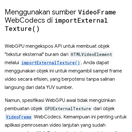
Menggunakan sumber
Video
Frame
Web
Codecs di
import
External
Texture(
)
WebGPU mengekspos API untuk membuat objek
"tekstur eksternal" buram dari
HTMLVideoElement
melalui
importExternalTexture()
. Anda dapat
menggunakan objek ini untuk mengambil sampel frame
video secara efisien, yang berpotensi tanpa salinan
langsung dari data YUV sumber.
Namun, spesifikasi WebGPU awal tidak mengizinkan
pembuatan objek
GPUExternalTexture
dari objek
VideoFrame
WebCodecs. Kemampuan ini penting untuk
aplikasi pemrosesan video lanjutan yang sudah