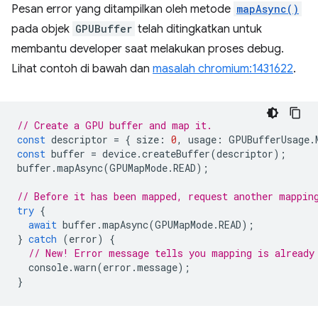
Pesan error yang ditampilkan oleh metode
mapAsync()
pada objek
GPUBuffer
telah ditingkatkan untuk
membantu developer saat melakukan proses debug.
Lihat contoh di bawah dan
masalah chromium:1431622
.
// Create a GPU buffer and map it.
const
descriptor
=
{
size
:
0
,
usage
:
GPUBufferUsage
.
const
buffer
=
device
.
createBuffer
(
descriptor
);
buffer
.
mapAsync
(
GPUMapMode
.
READ
);
// Before it has been mapped, request another mappin
try
{
await
buffer
.
mapAsync
(
GPUMapMode
.
READ
);
}
catch
(
error
)
{
// New! Error message tells you mapping is already
console
.
warn
(
error
.
message
);
}