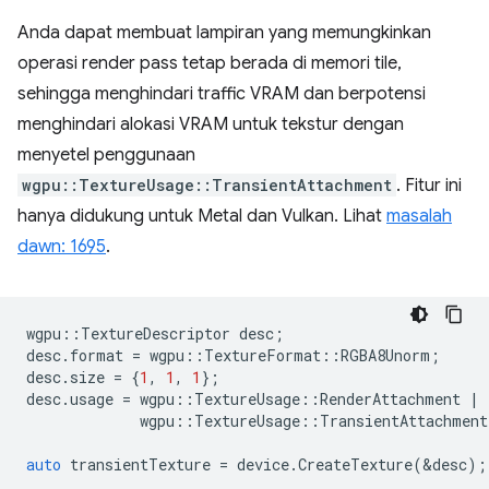
Anda dapat membuat lampiran yang memungkinkan
operasi render pass tetap berada di memori tile,
sehingga menghindari traffic VRAM dan berpotensi
menghindari alokasi VRAM untuk tekstur dengan
menyetel penggunaan
wgpu::TextureUsage::TransientAttachment
. Fitur ini
hanya didukung untuk Metal dan Vulkan. Lihat
masalah
dawn: 1695
.
wgpu
::
TextureDescriptor
desc
;
desc
.
format
=
wgpu
::
TextureFormat
::
RGBA8Unorm
;
desc
.
size
=
{
1
,
1
,
1
};
desc
.
usage
=
wgpu
::
TextureUsage
::
RenderAttachment
|
wgpu
::
TextureUsage
::
TransientAttachment
auto
transientTexture
=
device
.
CreateTexture
(
&
desc
);