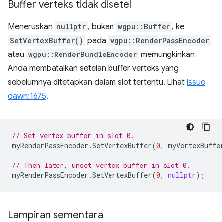
Buffer verteks tidak disetel
Meneruskan
nullptr
, bukan
wgpu::Buffer
, ke
SetVertexBuffer()
pada
wgpu::RenderPassEncoder
atau
wgpu::RenderBundleEncoder
memungkinkan
Anda membatalkan setelan buffer verteks yang
sebelumnya ditetapkan dalam slot tertentu. Lihat
issue
dawn:1675
.
// Set vertex buffer in slot 0.
myRenderPassEncoder
.
SetVertexBuffer
(
0
,
myVertexBuffe
// Then later, unset vertex buffer in slot 0.
myRenderPassEncoder
.
SetVertexBuffer
(
0
,
nullptr
);
Lampiran sementara