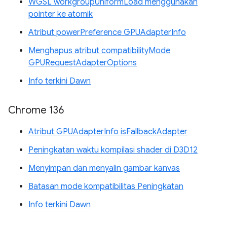
WGSL workgroupUniformLoad menggunakan
pointer ke atomik
Atribut powerPreference GPUAdapterInfo
Menghapus atribut compatibilityMode
GPURequestAdapterOptions
Info terkini Dawn
Chrome 136
Atribut GPUAdapterInfo isFallbackAdapter
Peningkatan waktu kompilasi shader di D3D12
Menyimpan dan menyalin gambar kanvas
Batasan mode kompatibilitas Peningkatan
Info terkini Dawn