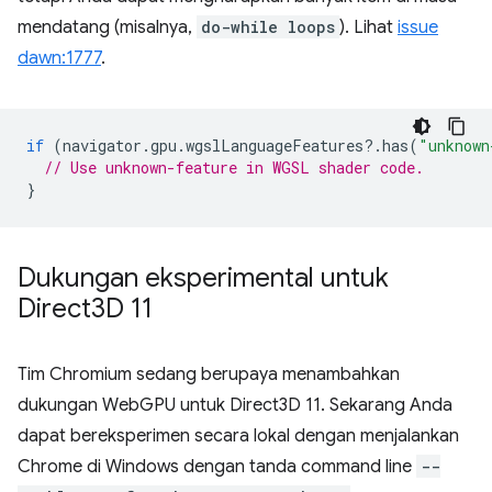
mendatang (misalnya,
do-while loops
). Lihat
issue
dawn:1777
.
if
(
navigator
.
gpu
.
wgslLanguageFeatures
?
.
has
(
"unknown
// Use unknown-feature in WGSL shader code.
}
Dukungan eksperimental untuk
Direct3D 11
Tim Chromium sedang berupaya menambahkan
dukungan WebGPU untuk Direct3D 11. Sekarang Anda
dapat bereksperimen secara lokal dengan menjalankan
Chrome di Windows dengan tanda command line
--