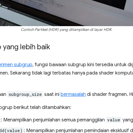
Contoh Partikel (HDR) yang ditampilkan di layar HDR.
yang lebih baik
erimen subgrup
, fungsi bawaan subgrup kini tersedia untuk 
en. Sekarang tidak lagi terbatas hanya pada shader komputa
waan
subgroup_size
saat ini
bermasalah
di shader fragmen. Hin
ubgrup berikut telah ditambahkan:
: Menampilkan penjumlahan semua pemanggilan
value
yang 
dd(value)
: Menampilkan penjumlahan pemindaian eksklusif 