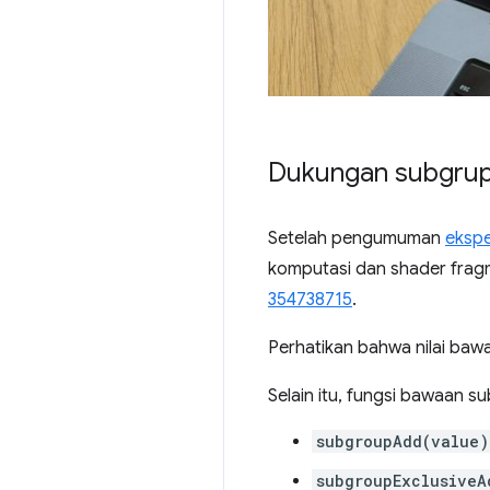
Dukungan subgrup 
Setelah pengumuman
eksp
komputasi dan shader fragm
354738715
.
Perhatikan bahwa nilai ba
Selain itu, fungsi bawaan s
subgroupAdd(value)
subgroupExclusiveA