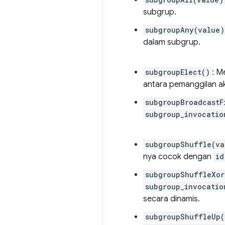
subgrup.
subgroupAny(value)
dalam subgrup.
subgroupElect()
: M
antara pemanggilan ak
subgroupBroadcastF
subgroup_invocatio
subgroupShuffle(va
nya cocok dengan
id
subgroupShuffleXor
subgroup_invocatio
secara dinamis.
subgroupShuffleUp(