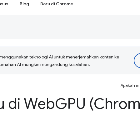
asus
Blog
Baru di Chrome
menggunakan teknologi AI untuk menerjemahkan konten ke
erjemahan AI mungkin mengandung kesalahan.
Apakah in
u di Web
GPU (Chrom