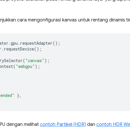
njukkan cara mengonfigurasi kanvas untuk rentang dinamis ti
ator
.
gpu
.
requestAdapter
();
r
.
requestDevice
();
rySelector
(
"canvas"
);
ontext
(
"webgpu"
);
tended"
},
PU dengan melihat
contoh Partikel (HDR)
dan
contoh HDR W