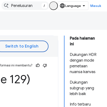
/
Masuk
Pada halaman
ini
Dukungan HDR
dengan mode
formasi ini membantu?
pemetaan
nuansa kanvas
e 129)
Dukungan
subgrup yang
lebih baik
Info terbaru