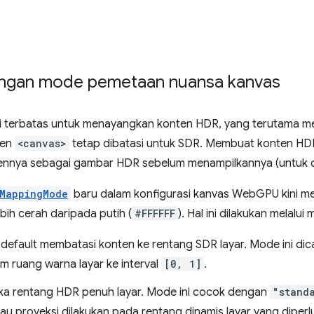
ngan mode pemetaan nuansa kanvas
si terbatas untuk menayangkan konten HDR, yang terutama 
men
<canvas>
tetap dibatasi untuk SDR. Membuat konten HD
nnya sebagai gambar HDR sebelum menampilkannya (untuk c
MappingMode
baru dalam konfigurasi kanvas WebGPU kini
ih cerah daripada putih (
#FFFFFF
). Hal ini dilakukan melalui
u default membatasi konten ke rentang SDR layar. Mode ini d
am ruang warna layar ke interval
[0, 1]
.
a rentang HDR penuh layar. Mode ini cocok dengan
"stand
tau proyeksi dilakukan pada rentang dinamis layar yang diperl