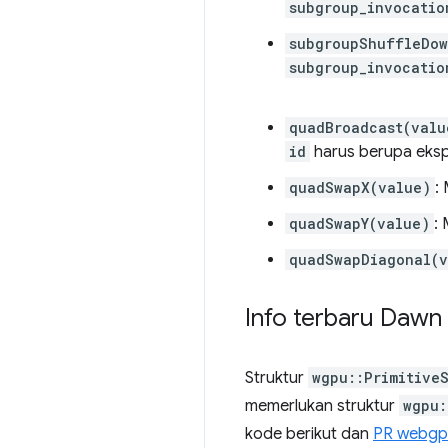
subgroup_invocatio
subgroupShuffleDow
subgroup_invocatio
quadBroadcast(valu
id
harus berupa eksp
quadSwapX(value)
:
quadSwapY(value)
:
quadSwapDiagonal(v
Info terbaru Dawn
Struktur
wgpu::Primitive
memerlukan struktur
wgpu:
kode berikut dan
PR webgp