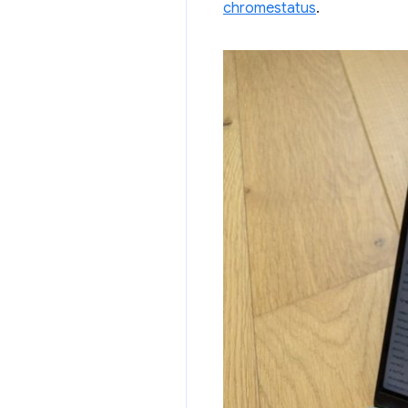
chromestatus
.