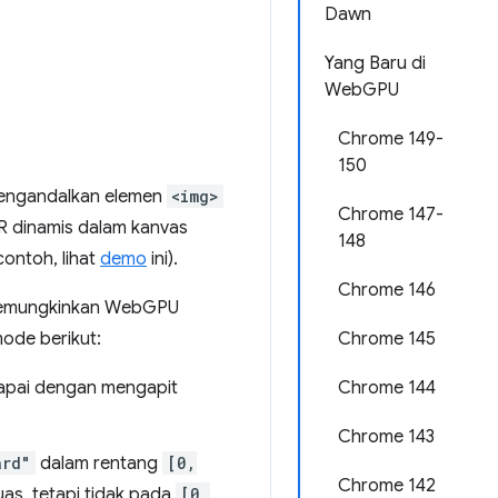
Dawn
Yang Baru di
WebGPU
Chrome 149-
150
mengandalkan elemen
<img>
Chrome 147-
R dinamis dalam kanvas
148
ontoh, lihat
demo
ini).
Chrome 146
 memungkinkan WebGPU
 mode berikut:
Chrome 145
icapai dengan mengapit
Chrome 144
Chrome 143
ard"
dalam rentang
[0,
Chrome 142
uas, tetapi tidak pada
[0,