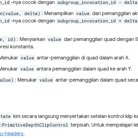
n_id
-nya cocok dengan
subgroup_invocation_id - delta
n(value, delta)
: Menampilkan
value
dari pemanggilan akt
n_id
-nya cocok dengan
subgroup_invocation_id + delta
e, id)
: Menyiarkan
value
dari pemanggilan quad dengan 
resi konstanta.
 Menukar
value
antar-pemanggilan di quad dalam arah X.
 Menukar
value
antara pemanggilan dalam quad ke arah Y.
alue)
: Menukar
value
antar-pemanggilan dalam quad secar
State
kini secara langsung menyertakan setelan kontrol klip 
:PrimitiveDepthClipControl
terpisah. Untuk mempelajari lebi
u-headers
.