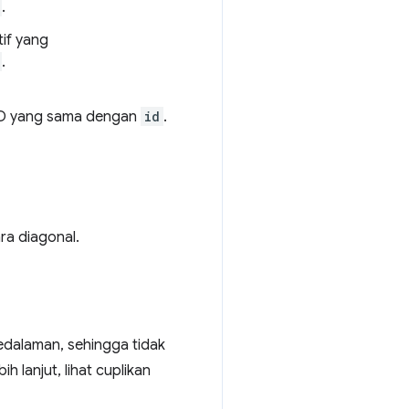
.
if yang
.
ID yang sama dengan
id
.
a diagonal.
kedalaman, sehingga tidak
h lanjut, lihat cuplikan