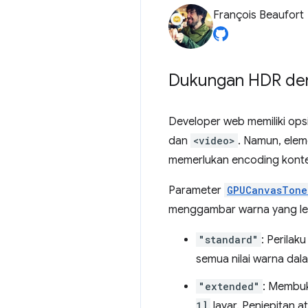
François Beaufort
Dukungan HDR de
Developer web memiliki op
dan
<video>
. Namun, ele
memerlukan encoding konte
Parameter
GPUCanvasTone
menggambar warna yang leb
"standard"
: Perilak
semua nilai warna dal
"extended"
: Membuk
1]
layar. Penjepitan a