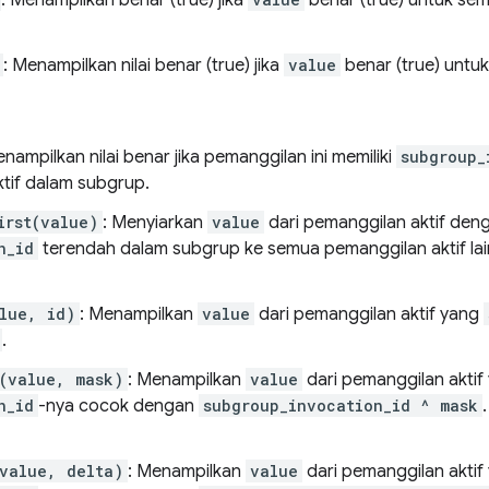
: Menampilkan nilai benar (true) jika
value
benar (true) untuk
enampilkan nilai benar jika pemanggilan ini memiliki
subgroup_
tif dalam subgrup.
irst(value)
: Menyiarkan
value
dari pemanggilan aktif den
n_id
terendah dalam subgrup ke semua pemanggilan aktif lai
lue, id)
: Menampilkan
value
dari pemanggilan aktif yang
.
(value, mask)
: Menampilkan
value
dari pemanggilan aktif
n_id
-nya cocok dengan
subgroup_invocation_id ^ mask
value, delta)
: Menampilkan
value
dari pemanggilan aktif