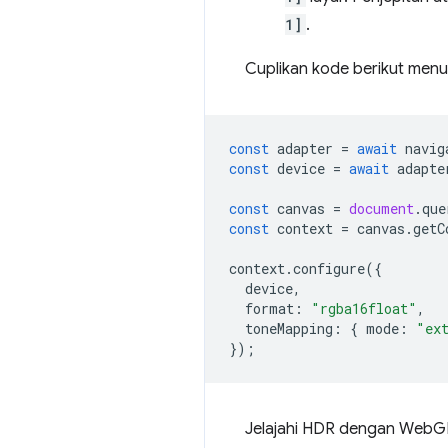
1]
.
Cuplikan kode berikut menu
const
adapter
=
await
navig
const
device
=
await
adapte
const
canvas
=
document
.
que
const
context
=
canvas
.
getC
context
.
configure
({
device
,
format
:
"rgba16float"
,
toneMapping
:
{
mode
:
"ex
});
Jelajahi HDR dengan WebG