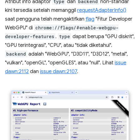
Atribut info adaptor
type
dan
backend
non-standar
kini tersedia setelah memanggil
requestAdapterInfo()
saat pengguna telah mengaktifkan
flag
"Fitur Developer
WebGPU" di
chrome://flags/#enable-webgpu-
developer-features
.
type
dapat berupa "GPU diskrit",
"GPU terintegrasi", "CPU", atau "tidak diketahui".
backend
adalah "WebGPU", "D3D11", "D3D12", "metal",
"vulkan", "openGL", "openGLES", atau "null". Lihat
issue
dawn:2112
dan
issue dawn:2107
.