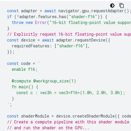
const
adapter
=
await
navigator
.
gpu
.
requestAdapter
()
if
(
!
adapter
.
features
.
has
(
"shader-f16"
))
{
throw
new
Error
(
"16-bit floating-point value suppo
}
// Explicitly request 16-bit floating-point value sup
const
device
=
await
adapter
.
requestDevice
({
requiredFeatures
:
[
"shader-f16"
],
});
const
code
=
`
  enable f16;
  @compute @workgroup_size(1)
  fn main() {
    const c : vec3h = vec3<f16>(1.0h, 2.0h, 3.0h);
  }
`
;
const
shaderModule
=
device
.
createShaderModule
({
cod
// Create a compute pipeline with this shader module
// and run the shader on the GPU...