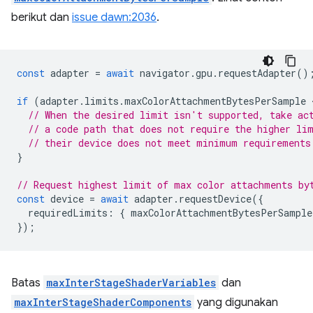
berikut dan
issue dawn:2036
.
const
adapter
=
await
navigator
.
gpu
.
requestAdapter
()
if
(
adapter
.
limits
.
maxColorAttachmentBytesPerSample
 
// When the desired limit isn't supported, take ac
// a code path that does not require the higher li
// their device does not meet minimum requirements
}
// Request highest limit of max color attachments by
const
device
=
await
adapter
.
requestDevice
({
requiredLimits
:
{
maxColorAttachmentBytesPerSample
});
Batas
maxInterStageShaderVariables
dan
maxInterStageShaderComponents
yang digunakan