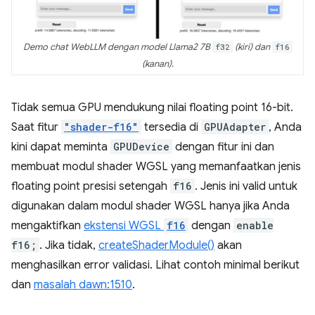
Demo chat WebLLM dengan model Llama2 7B
f32
(kiri) dan
f16
(kanan).
Tidak semua GPU mendukung nilai floating point 16-bit.
Saat fitur
"shader-f16"
tersedia di
GPUAdapter
, Anda
kini dapat meminta
GPUDevice
dengan fitur ini dan
membuat modul shader WGSL yang memanfaatkan jenis
floating point presisi setengah
f16
. Jenis ini valid untuk
digunakan dalam modul shader WGSL hanya jika Anda
mengaktifkan
ekstensi WGSL
f16
dengan
enable
f16;
. Jika tidak,
createShaderModule()
akan
menghasilkan error validasi. Lihat contoh minimal berikut
dan
masalah dawn:1510
.