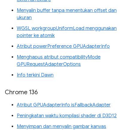
Menyalin buffer tanpa menentukan offset dan
ukuran
WGSL workgroupUniformLoad menggunakan
pointer ke atomik
Atribut powerPreference GPUAdapterInfo
Menghapus atribut compatibilityMode
GPURequestAdapterOptions
Info terkini Dawn
Chrome 136
Atribut GPUAdapterInfo isFallbackAdapter
Peningkatan waktu kompilasi shader di D3D12
Menyimpan dan menyalin gambar kanvas