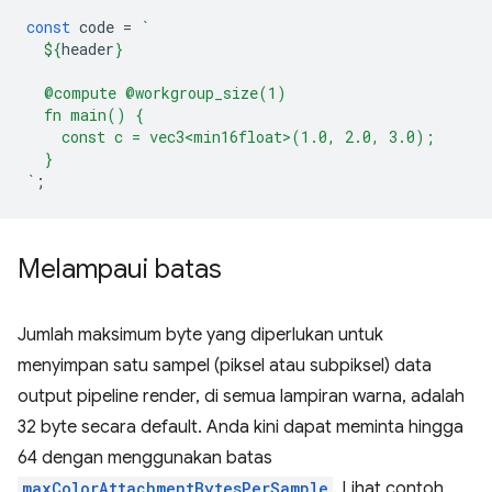
const
code
=
`
${
header
}
  @compute @workgroup_size(1)
  fn main() {
    const c = vec3<min16float>(1.0, 2.0, 3.0);
  }
`
;
Melampaui batas
Jumlah maksimum byte yang diperlukan untuk
menyimpan satu sampel (piksel atau subpiksel) data
output pipeline render, di semua lampiran warna, adalah
32 byte secara default. Anda kini dapat meminta hingga
64 dengan menggunakan batas
maxColorAttachmentBytesPerSample
. Lihat contoh