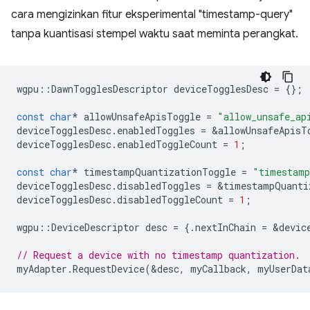
cara mengizinkan fitur eksperimental "timestamp-query"
tanpa kuantisasi stempel waktu saat meminta perangkat.
wgpu
::
DawnTogglesDescriptor
deviceTogglesDesc
=
{};
const
char
*
allowUnsafeApisToggle
=
"allow_unsafe_ap
deviceTogglesDesc
.
enabledToggles
=
&
allowUnsafeApisT
deviceTogglesDesc
.
enabledToggleCount
=
1
;
const
char
*
timestampQuantizationToggle
=
"timestamp
deviceTogglesDesc
.
disabledToggles
=
&
timestampQuanti
deviceTogglesDesc
.
disabledToggleCount
=
1
;
wgpu
::
DeviceDescriptor
desc
=
{.
nextInChain
=
&
devic
// Request a device with no timestamp quantization.
myAdapter
.
RequestDevice
(
&
desc
,
myCallback
,
myUserDat