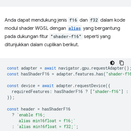
Anda dapat mendukung jenis
f16
dan
f32
dalam kode
modul shader WGSL dengan
alias
yang bergantung
pada dukungan fitur
"shader-f16"
seperti yang
ditunjukkan dalam cuplikan berikut.
const
adapter
=
await
navigator
.
gpu
.
requestAdapter
()
const
hasShaderF16
=
adapter
.
features
.
has
(
"shader-f1
const
device
=
await
adapter
.
requestDevice
({
requiredFeatures
:
hasShaderF16
?
[
"shader-f16"
]
:
});
const
header
=
hasShaderF16
?
`enable f16;
     alias min16float = f16;`
:
`alias min16float = f32;`
;