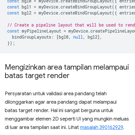
const
bgl0
=
myDevice
.
createBindGroupLayout
({
entrie
const
bgl1
=
myDevice
.
createBindGroupLayout
({
entrie
const
bgl2
=
myDevice
.
createBindGroupLayout
({
entrie
// Create a pipeline layout that will be used to ren
const
myPipelineLayout
=
myDevice
.
createPipelineLayo
bindGroupLayouts
:
[
bgl0
,
null
,
bgl2
],
});
Mengizinkan area tampilan melampaui
batas target render
Persyaratan untuk validasi area pandang telah
dilonggarkan agar area pandang dapat melampaui
batas target render. Hal ini sangat berguna untuk
menggambar elemen 2D seperti UI yang mungkin meluas
di luar area tampilan saat ini. Lihat
masalah 390162929
.