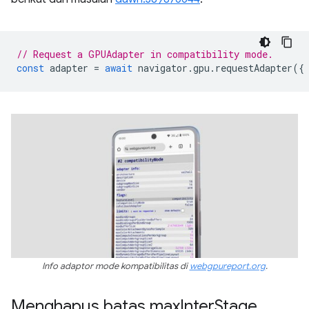
// Request a GPUAdapter in compatibility mode.
const
adapter
=
await
navigator
.
gpu
.
requestAdapter
({
Info adaptor mode kompatibilitas di
webgpureport.org
.
Menghapus batas max
Inter
Stage