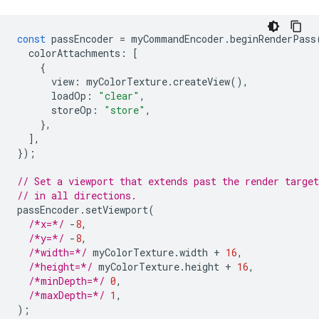
const
passEncoder
=
myCommandEncoder
.
beginRenderPass
colorAttachments
:
[
{
view
:
myColorTexture
.
createView
(),
loadOp
:
"clear"
,
storeOp
:
"store"
,
},
],
});
// Set a viewport that extends past the render targe
// in all directions.
passEncoder
.
setViewport
(
/*x=*/
-
8
,
/*y=*/
-
8
,
/*width=*/
myColorTexture
.
width
+
16
,
/*height=*/
myColorTexture
.
height
+
16
,
/*minDepth=*/
0
,
/*maxDepth=*/
1
,
);