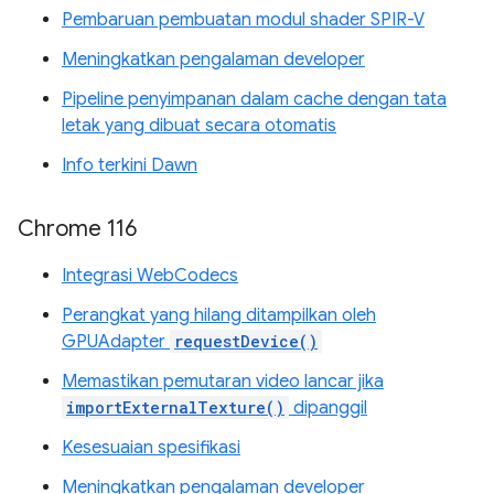
Pembaruan pembuatan modul shader SPIR-V
Meningkatkan pengalaman developer
Pipeline penyimpanan dalam cache dengan tata
letak yang dibuat secara otomatis
Info terkini Dawn
Chrome 116
Integrasi WebCodecs
Perangkat yang hilang ditampilkan oleh
GPUAdapter
requestDevice()
Memastikan pemutaran video lancar jika
importExternalTexture()
dipanggil
Kesesuaian spesifikasi
Meningkatkan pengalaman developer