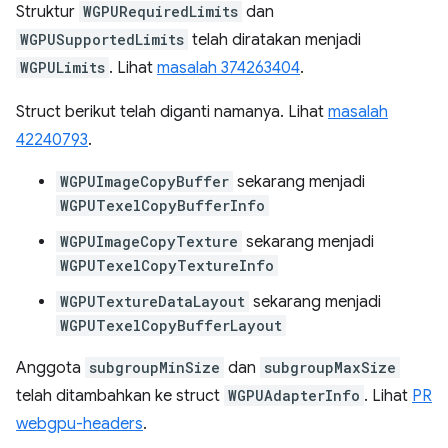
Struktur
WGPURequiredLimits
dan
WGPUSupportedLimits
telah diratakan menjadi
WGPULimits
. Lihat
masalah 374263404
.
Struct berikut telah diganti namanya. Lihat
masalah
42240793
.
WGPUImageCopyBuffer
sekarang menjadi
WGPUTexelCopyBufferInfo
WGPUImageCopyTexture
sekarang menjadi
WGPUTexelCopyTextureInfo
WGPUTextureDataLayout
sekarang menjadi
WGPUTexelCopyBufferLayout
Anggota
subgroupMinSize
dan
subgroupMaxSize
telah ditambahkan ke struct
WGPUAdapterInfo
. Lihat
PR
webgpu-headers
.