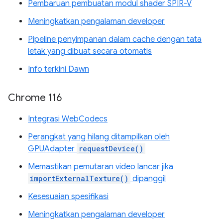
Pembaruan pembuatan modul shader SPIR-V
Meningkatkan pengalaman developer
Pipeline penyimpanan dalam cache dengan tata
letak yang dibuat secara otomatis
Info terkini Dawn
Chrome 116
Integrasi WebCodecs
Perangkat yang hilang ditampilkan oleh
GPUAdapter
requestDevice()
Memastikan pemutaran video lancar jika
importExternalTexture()
dipanggil
Kesesuaian spesifikasi
Meningkatkan pengalaman developer