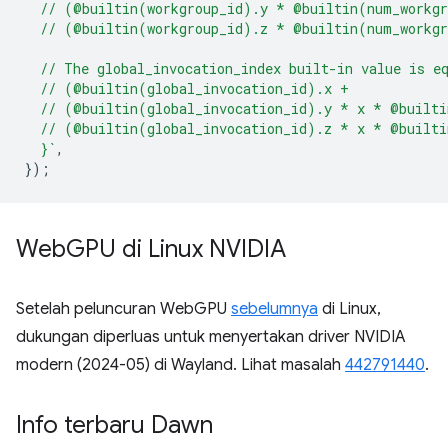
  // (@builtin(workgroup_id).y * @builtin(num_workg
  // (@builtin(workgroup_id).z * @builtin(num_workg
  // The global_invocation_index built-in value is e
  // (@builtin(global_invocation_id).x +
  // (@builtin(global_invocation_id).y * x * @built
  // (@builtin(global_invocation_id).z * x * @built
  }`
,
});
Web
GPU di Linux NVIDIA
Setelah peluncuran WebGPU
sebelumnya
di Linux,
dukungan diperluas untuk menyertakan driver NVIDIA
modern (2024-05) di Wayland. Lihat masalah
442791440
.
Info terbaru Dawn