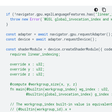
if
(
!
navigator
.
gpu
.
wgslLanguageFeatures
.
has
(
"linear_
throw
new
Error
(
`WGSL global_invocation_index and 
}
const
adapter
=
await
navigator
.
gpu
.
requestAdapter
()
const
device
=
await
adapter
.
requestDevice
();
const
shaderModule
=
device
.
createShaderModule
({
cod
  requires linear_indexing;
  override x : u32;
  override y : u32;
  override z : u32;
  @compute @workgroup_size(x, y, z)
  fn main(@builtin(workgroup_index) wg_index : u32,
          @builtin(global_invocation_index) g_index 
  // The workgroup_index built-in value is equivalen
  // (@builtin(workgroup_id).x +