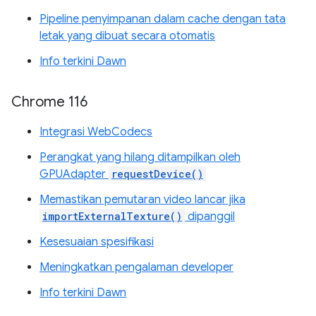
Pipeline penyimpanan dalam cache dengan tata
letak yang dibuat secara otomatis
Info terkini Dawn
Chrome 116
Integrasi WebCodecs
Perangkat yang hilang ditampilkan oleh
GPUAdapter
requestDevice()
Memastikan pemutaran video lancar jika
importExternalTexture()
dipanggil
Kesesuaian spesifikasi
Meningkatkan pengalaman developer
Info terkini Dawn