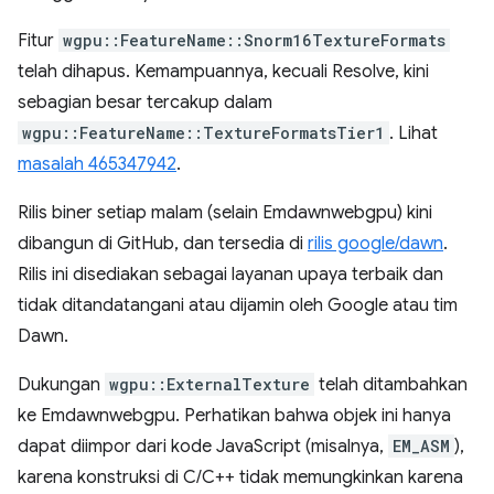
Fitur
wgpu::FeatureName::Snorm16TextureFormats
telah dihapus. Kemampuannya, kecuali Resolve, kini
sebagian besar tercakup dalam
wgpu::FeatureName::TextureFormatsTier1
. Lihat
masalah 465347942
.
Rilis biner setiap malam (selain Emdawnwebgpu) kini
dibangun di GitHub, dan tersedia di
rilis google/dawn
.
Rilis ini disediakan sebagai layanan upaya terbaik dan
tidak ditandatangani atau dijamin oleh Google atau tim
Dawn.
Dukungan
wgpu::ExternalTexture
telah ditambahkan
ke Emdawnwebgpu. Perhatikan bahwa objek ini hanya
dapat diimpor dari kode JavaScript (misalnya,
EM_ASM
),
karena konstruksi di C/C++ tidak memungkinkan karena