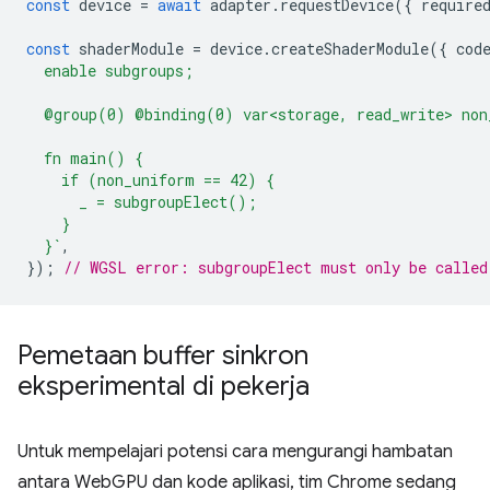
const
device
=
await
adapter
.
requestDevice
({
require
const
shaderModule
=
device
.
createShaderModule
({
cod
  enable subgroups;
  @group(0) @binding(0) var<storage, read_write> non
  fn main() {
    if (non_uniform == 42) {
      _ = subgroupElect();
    }
  }`
,
});
// WGSL error: subgroupElect must only be called
Pemetaan buffer sinkron
eksperimental di pekerja
Untuk mempelajari potensi cara mengurangi hambatan
antara WebGPU dan kode aplikasi, tim Chrome sedang