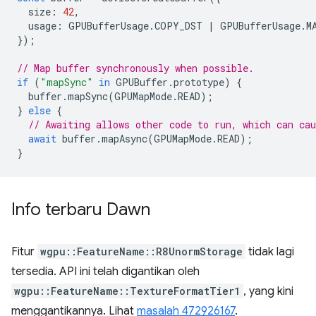
size
:
42
,
usage
:
GPUBufferUsage
.
COPY_DST
|
GPUBufferUsage
.
M
});
// Map buffer synchronously when possible.
if
(
"mapSync"
in
GPUBuffer
.
prototype
)
{
buffer
.
mapSync
(
GPUMapMode
.
READ
);
}
else
{
// Awaiting allows other code to run, which can cau
await
buffer
.
mapAsync
(
GPUMapMode
.
READ
);
}
Info terbaru Dawn
Fitur
wgpu::FeatureName::R8UnormStorage
tidak lagi
tersedia. API ini telah digantikan oleh
wgpu::FeatureName::TextureFormatTier1
, yang kini
menggantikannya. Lihat
masalah 472926167
.