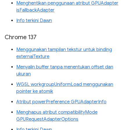
Menghentikan penggunaan atribut GPUAdapter
isFallbackAdapter
Info terkini Dawn
Chrome 137
Menggunakan tampilan tekstur untuk binding
externalTexture
Menyalin buffer tanpa menentukan offset dan
ukuran
WGSL workgroupUniformLoad menggunakan
pointer ke atomik
Atribut powerPreference GPUAdapterInfo
Menghapus atribut compatibilityMode
GPURequestAdapterOptions
Info terkini Dawn