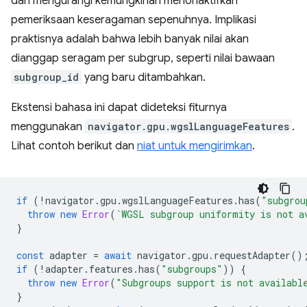
dan mengurangi kemungkinan menonaktifkan
pemeriksaan keseragaman sepenuhnya. Implikasi
praktisnya adalah bahwa lebih banyak nilai akan
dianggap seragam per subgrup, seperti nilai bawaan
subgroup_id
yang baru ditambahkan.
Ekstensi bahasa ini dapat dideteksi fiturnya
menggunakan
navigator.gpu.wgslLanguageFeatures
.
Lihat contoh berikut dan
niat untuk mengirimkan
.
if
(
!
navigator
.
gpu
.
wgslLanguageFeatures
.
has
(
"subgrou
throw
new
Error
(
`WGSL subgroup uniformity is not a
}
const
adapter
=
await
navigator
.
gpu
.
requestAdapter
()
if
(
!
adapter
.
features
.
has
(
"subgroups"
))
{
throw
new
Error
(
"Subgroups support is not availabl
}