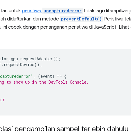
atan untuk
peristiwa
uncapturederror
tidak lagi ditampilkan 
lah didaftarkan dan metode
preventDefault()
Peristiwa tel
u ini cocok dengan penanganan peristiwa di JavaScript. Lihat
ator
.
gpu
.
requestAdapter
();
r
.
requestDevice
();
capturederror"
,
(
event
)
=
>
{
ng to show up in the DevTools Console.
ror
asi pengambilan sampel terlebih dahulu