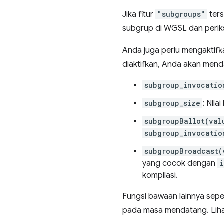
Jika fitur
"subgroups"
ters
subgrup di WGSL dan peri
Anda juga perlu mengaktifk
diaktifkan, Anda akan mend
subgroup_invocatio
subgroup_size
: Nil
subgroupBallot(val
subgroup_invocatio
subgroupBroadcast(
yang cocok dengan
i
kompilasi.
Fungsi bawaan lainnya sepe
pada masa mendatang. Lih