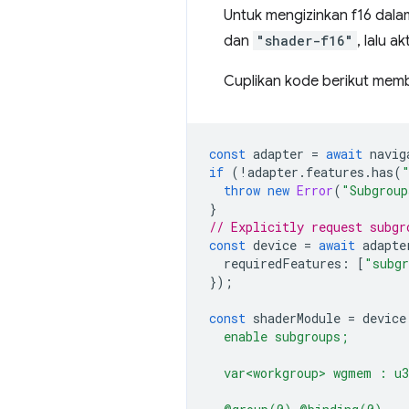
Untuk mengizinkan f16 dala
dan
"shader-f16"
, lalu 
Cuplikan kode berikut mem
const
adapter
=
await
navig
if
(
!
adapter
.
features
.
has
(
throw
new
Error
(
"Subgroup
}
// Explicitly request subgr
const
device
=
await
adapte
requiredFeatures
:
[
"subg
});
const
shaderModule
=
device
  enable subgroups;
  var<workgroup> wgmem : u