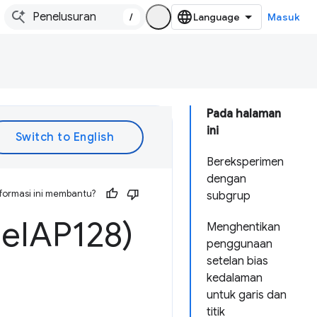
/
Masuk
Pada halaman
ini
Bereksperimen
dengan
formasi ini membantu?
subgrup
me
IAP128)
Menghentikan
penggunaan
setelan bias
kedalaman
untuk garis dan
titik