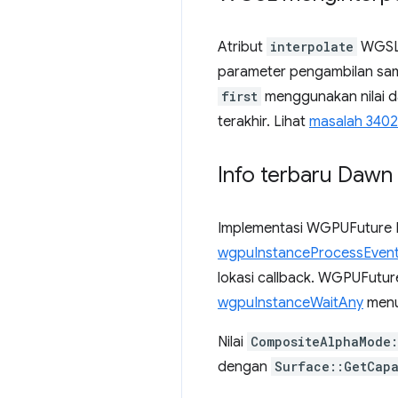
Atribut
interpolate
WGSL 
parameter pengambilan sam
first
menggunakan nilai da
terakhir. Lihat
masalah 340
Info terbaru Dawn
Implementasi WGPUFuture D
wgpuInstanceProcessEven
lokasi callback. WGPUFutur
wgpuInstanceWaitAny
menu
Nilai
CompositeAlphaMode:
dengan
Surface::GetCapa