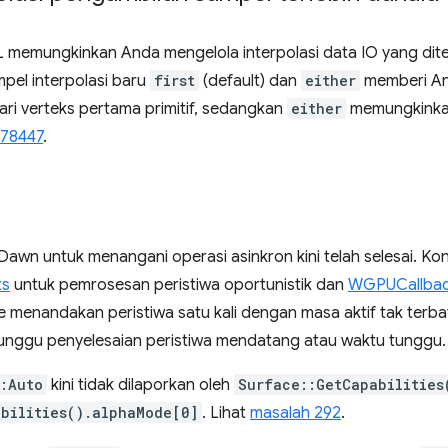
memungkinkan Anda mengelola interpolasi data IO yang dite
pel interpolasi baru
first
(default) dan
either
memberi An
ri verteks pertama primitif, sedangkan
either
memungkinkan
278447
.
awn untuk menangani operasi asinkron kini telah selesai. 
ts
untuk pemrosesan peristiwa oportunistik dan
WGPUCallba
e menandakan peristiwa satu kali dengan masa aktif tak terba
nggu penyelesaian peristiwa mendatang atau waktu tunggu.
:Auto
kini tidak dilaporkan oleh
Surface::GetCapabilities
bilities().alphaMode[0]
. Lihat
masalah 292
.