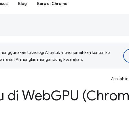
asus
Blog
Baru di Chrome
menggunakan teknologi AI untuk menerjemahkan konten ke
erjemahan AI mungkin mengandung kesalahan.
Apakah in
u di Web
GPU (Chro