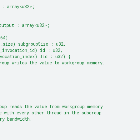
 : array<u32>;
output : array<u32>;
(64)
p_size) subgroupSize : u32,
_invocation_id) id : u32,
vocation_index) lid : u32) {
roup writes the value to workgroup memory.
oup reads the value from workgroup memory
e with every other thread in the subgroup
ry bandwidth.