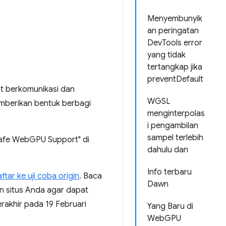
Menyembunyik
an peringatan
DevTools error
yang tidak
tertangkap jika
preventDefault
at berkomunikasi dan
WGSL
memberikan bentuk berbagi
menginterpolas
i pengambilan
sampel terlebih
nsafe WebGPU Support" di
dahulu dan
Info terbaru
tar ke uji coba origin
. Baca
Dawn
 situs Anda agar dapat
erakhir pada 19 Februari
Yang Baru di
WebGPU