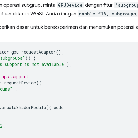
m operasi subgrup, minta
GPUDevice
dengan fitur
"subgrou
aktifkan di kode WGSL Anda dengan
enable f16, subgroups
berikan dasar untuk bereksperimen dan menemukan potensi 
ator
.
gpu
.
requestAdapter
();
"subgroups"
))
{
s support is not available"
);
oups support.
r
.
requestDevice
({
roups"
],
.
createShaderModule
({
code
:
`
32;