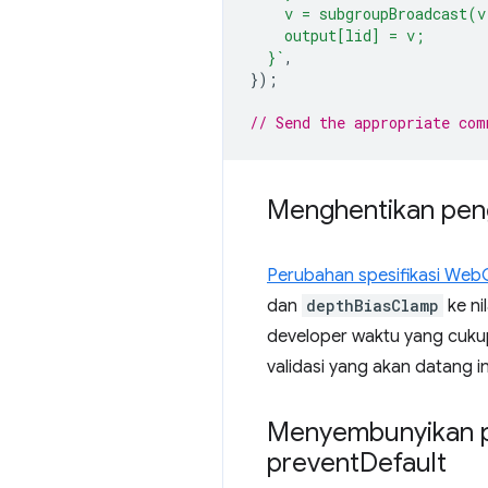
    v = subgroupBroadcast(v
    output[lid] = v;
  }`
,
});
// Send the appropriate com
Menghentikan peng
Perubahan spesifikasi We
dan
depthBiasClamp
ke ni
developer waktu yang cuku
validasi yang akan datang in
Menyembunyikan p
prevent
Default