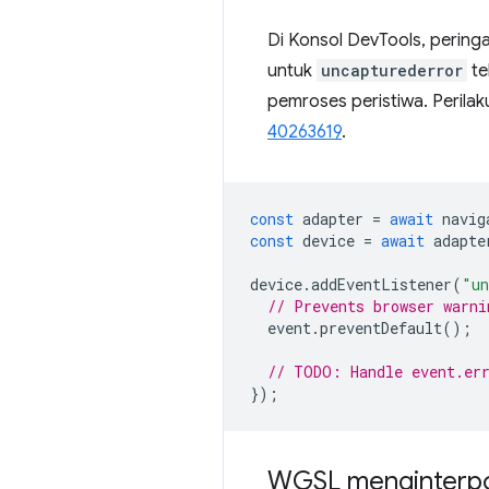
Di Konsol DevTools, pering
untuk
uncapturederror
te
pemroses peristiwa. Perilak
40263619
.
const
adapter
=
await
navig
const
device
=
await
adapte
device
.
addEventListener
(
"un
// Prevents browser warni
event
.
preventDefault
();
// TODO: Handle event.er
});
WGSL menginterpol