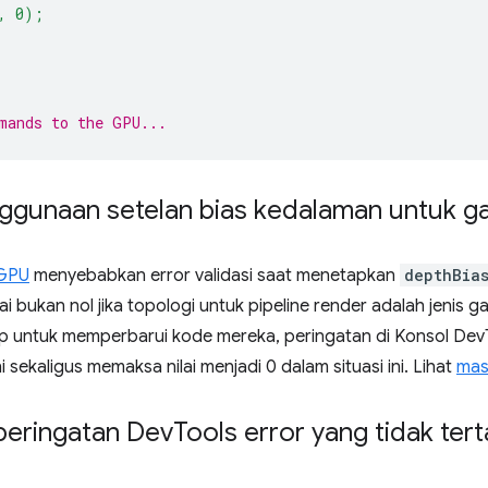
, 0);
mands to the GPU...
gunaan setelan bias kedalaman untuk gari
bGPU
menyebabkan error validasi saat menetapkan
depthBia
lai bukan nol jika topologi untuk pipeline render adalah jenis ga
p untuk memperbarui kode mereka, peringatan di Konsol DevT
i sekaligus memaksa nilai menjadi 0 dalam situasi ini. Lihat
mas
eringatan Dev
Tools error yang tidak tert