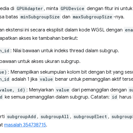
edia di
GPUAdapter
, minta
GPUDevice
dengan fitur ini unt
ksa batas
minSubgroupSize
dan
maxSubgroupSize
-nya.
an ekstensi ini secara eksplisit dalam kode WGSL dengan
ena
apatkan akses ke tambahan berikut:
n_id
: Nilai bawaan untuk indeks thread dalam subgrup.
ai bawaan untuk akses ukuran subgrup.
ue)
: Menampilkan sekumpulan kolom bit dengan bit yang se
n_id
adalah 1 jika
value
benar untuk pemanggilan aktif terseb
value, id)
: Menyiarkan
value
dari pemanggilan dengan
s
d
ke semua pemanggilan dalam subgrup. Catatan:
id
harus 
rti
subgroupAdd
,
subgroupAll
,
subgroupElect
,
subgroup
at
masalah 354738715
.