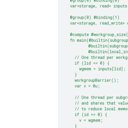
  @group(0) @binding(0)
  var<storage, read> inputs
  @group(0) @binding(1)
  var<storage, read_write> 
  @compute @workgroup_size
  fn main(@builtin(subgrou
          @builtin(subgroup
          @builtin(local_in
    // One thread per workg
    if (lid == 0) {
      wgmem = inputs[lid];
    }
    workgroupBarrier();
    var v = 0u;
    // One thread per subgr
    // and shares that valu
    // to reduce local memo
    if (id == 0) {
      v = wgmem;
    }