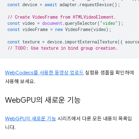
const
device
=
await
adapter
.
requestDevice
();
// Create VideoFrame from HTMLVideoElement.
const
video
=
document
.
querySelector
(
"video"
);
const
videoFrame
=
new
VideoFrame
(
video
);
const
texture
=
device
.
importExternalTexture
({
sourc
// TODO: Use texture in bind group creation.
WebCodecs를 사용한 동영상 업로드
실험용 샘플을 확인하여
사용해 보세요.
Web
GPU의 새로운 기능
WebGPU의 새로운 기능
시리즈에서 다룬 모든 내용의 목록입
니다.