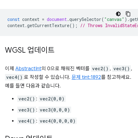
const
context
=
document
.
querySelector
(
"canvas"
).
get
context
.
getCurrentTexture
();
// Throws InvalidStateE
WGSL 업데이트
이제
AbstractInt
의 0으로 채워진 벡터를
vec2()
,
vec3()
,
vec4()
로 작성할 수 있습니다.
문제 tint:1892
를 참고하세요.
예를 들면 다음과 같습니다.
vec2()
:
vec2(0,0)
vec3()
:
vec3(0,0,0)
vec4()
:
vec4(0,0,0,0)