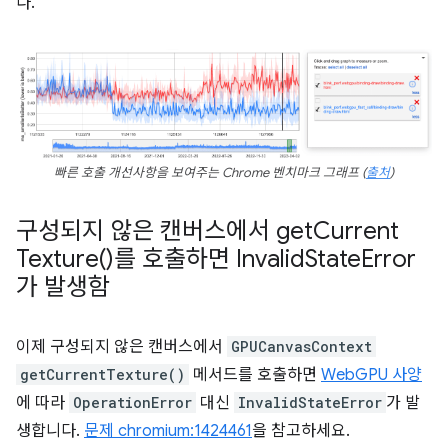
다.
빠른 호출 개선사항을 보여주는 Chrome 벤치마크 그래프 (
출처
)
구성되지 않은 캔버스에서
get
Current
Texture(
)를 호출하면 Invalid
State
Error
가 발생함
이제 구성되지 않은 캔버스에서
GPUCanvasContext
getCurrentTexture()
메서드를 호출하면
WebGPU 사양
에 따라
OperationError
대신
InvalidStateError
가 발
생합니다.
문제 chromium:1424461
을 참고하세요.