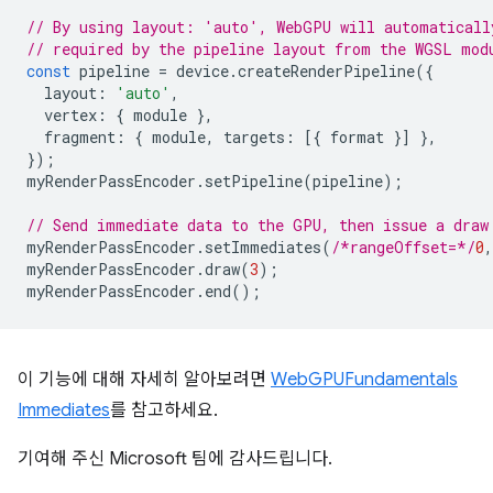
// By using layout: 'auto', WebGPU will automaticall
// required by the pipeline layout from the WGSL mod
const
pipeline
=
device
.
createRenderPipeline
({
layout
:
'auto'
,
vertex
:
{
module
},
fragment
:
{
module
,
targets
:
[{
format
}]
},
});
myRenderPassEncoder
.
setPipeline
(
pipeline
);
// Send immediate data to the GPU, then issue a draw
myRenderPassEncoder
.
setImmediates
(
/*rangeOffset=*/
0
,
myRenderPassEncoder
.
draw
(
3
);
myRenderPassEncoder
.
end
();
이 기능에 대해 자세히 알아보려면
WebGPUFundamentals
Immediates
를 참고하세요.
기여해 주신 Microsoft 팀에 감사드립니다.