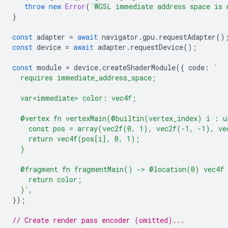
throw
new
Error
(
`WGSL immediate address space is 
}
const
adapter
=
await
navigator
.
gpu
.
requestAdapter
()
const
device
=
await
adapter
.
requestDevice
();
const
module
=
device
.
createShaderModule
({
code
:
`
  requires immediate_address_space;
  var<immediate> color: vec4f;
  @vertex fn vertexMain(@builtin(vertex_index) i : u
    const pos = array(vec2f(0, 1), vec2f(-1, -1), ve
    return vec4f(pos[i], 0, 1);
  }
  @fragment fn fragmentMain() -> @location(0) vec4f 
    return color;
  }`
,
});
// Create render pass encoder (omitted)...