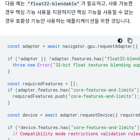
다음 예는
"float32-blendable"
가 필요하고, 사용 가능한
경우 핵심 기능 사용을 지원하지만 핵심 기능을 사용할 수 없는
경우 호환성 기능만 사용하는 애플리케이션을 위한 것입니다.
const
adapter
=
await
navigator
.
gpu
.
requestAdapter
({
if
(
!
adapter
||
!
adapter
.
features
.
has
(
"float32-blend
throw
new
Error
(
"32-bit float textures blending su
}
const
requiredFeatures
=
[];
if
(
adapter
.
features
.
has
(
"core-features-and-limits"
)
requiredFeatures
.
push
(
"core-features-and-limits"
);
}
const
device
=
await
adapter
.
requestDevice
({
require
if
(
!
device
.
features
.
has
(
"core-features-and-limits"
)
// Compatibility mode restrictions validation rule
}