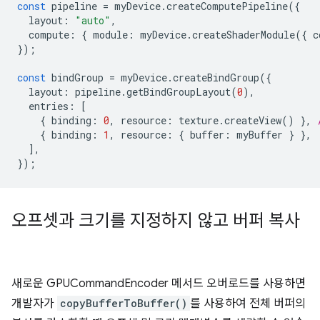
const
pipeline
=
myDevice
.
createComputePipeline
({
layout
:
"auto"
,
compute
:
{
module
:
myDevice
.
createShaderModule
({
c
});
const
bindGroup
=
myDevice
.
createBindGroup
({
layout
:
pipeline
.
getBindGroupLayout
(
0
),
entries
:
[
{
binding
:
0
,
resource
:
texture
.
createView
()
},
{
binding
:
1
,
resource
:
{
buffer
:
myBuffer
}
},
],
});
오프셋과 크기를 지정하지 않고 버퍼 복사
새로운 GPUCommandEncoder 메서드 오버로드를 사용하면
개발자가
copyBufferToBuffer()
를 사용하여 전체 버퍼의