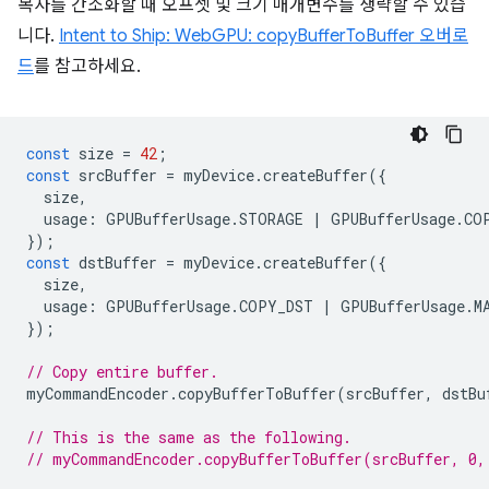
복사를 간소화할 때 오프셋 및 크기 매개변수를 생략할 수 있습
니다.
Intent to Ship: WebGPU: copyBufferToBuffer 오버로
드
를 참고하세요.
const
size
=
42
;
const
srcBuffer
=
myDevice
.
createBuffer
({
size
,
usage
:
GPUBufferUsage
.
STORAGE
|
GPUBufferUsage
.
CO
});
const
dstBuffer
=
myDevice
.
createBuffer
({
size
,
usage
:
GPUBufferUsage
.
COPY_DST
|
GPUBufferUsage
.
M
});
// Copy entire buffer.
myCommandEncoder
.
copyBufferToBuffer
(
srcBuffer
,
dstBu
// This is the same as the following.
// myCommandEncoder.copyBufferToBuffer(srcBuffer, 0,