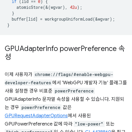
if
(
lid
==
0
)
{
atomicStore
(&(
wgvar
),
42u
);
}
buffer
[
lid
]
=
workgroupUniformLoad
(
&
wgvar
);
}
GPUAdapter
Info power
Preference 속
성
이제 사용자가
chrome://flags/#enable-webgpu-
developer-features
에서 'WebGPU 개발자 기능' 플래그를
사용 설정한 경우 비표준
powerPreference
GPUAdapterInfo 문자열 속성을 사용할 수 있습니다. 지원되
는 경우
powerPreference
값은
GPURequestAdapterOptions
에서 사용된
GPUPowerPreference 값에 따라
"low-power"
또는