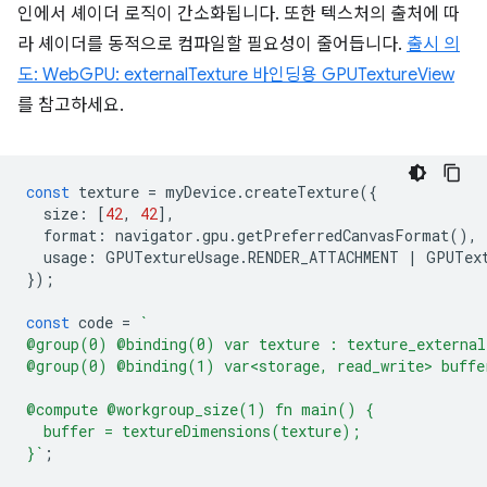
인에서 셰이더 로직이 간소화됩니다. 또한 텍스처의 출처에 따
라 셰이더를 동적으로 컴파일할 필요성이 줄어듭니다.
출시 의
도: WebGPU: externalTexture 바인딩용 GPUTextureView
를 참고하세요.
const
texture
=
myDevice
.
createTexture
({
size
:
[
42
,
42
],
format
:
navigator
.
gpu
.
getPreferredCanvasFormat
(),
usage
:
GPUTextureUsage
.
RENDER_ATTACHMENT
|
GPUTex
});
const
code
=
`
@group(0) @binding(0) var texture : texture_external
@group(0) @binding(1) var<storage, read_write> buffe
@compute @workgroup_size(1) fn main() {
  buffer = textureDimensions(texture);
}`
;