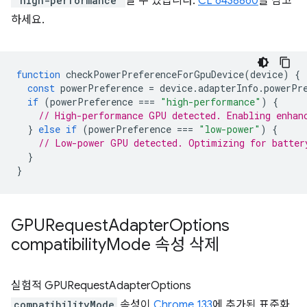
"high-performance"
일 수 있습니다.
CL 6438860
을 참고
하세요.
function
checkPowerPreferenceForGpuDevice
(
device
)
{
const
powerPreference
=
device
.
adapterInfo
.
powerPr
if
(
powerPreference
===
"high-performance"
)
{
// High-performance GPU detected. Enabling enhan
}
else
if
(
powerPreference
===
"low-power"
)
{
// Low-power GPU detected. Optimizing for batter
}
}
GPURequest
Adapter
Options
compatibility
Mode 속성 삭제
실험적 GPURequestAdapterOptions
compatibilityMode
속성이
Chrome 133
에 추가된 표준화