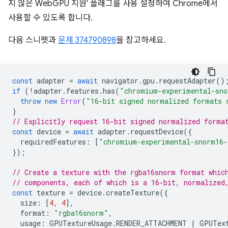
지 않은 WebGPU 지원' 플래그를 사용 설정하여 Chrome에서
사용할 수 있도록 합니다.
다음 스니펫과
문제 374790898
을 참고하세요.
const
adapter
=
await
navigator
.
gpu
.
requestAdapter
()
if
(
!
adapter
.
features
.
has
(
"chromium-experimental-sno
throw
new
Error
(
"16-bit signed normalized formats 
}
// Explicitly request 16-bit signed normalized forma
const
device
=
await
adapter
.
requestDevice
({
requiredFeatures
:
[
"chromium-experimental-snorm16-
});
// Create a texture with the rgba16snorm format whic
// components, each of which is a 16-bit, normalized
const
texture
=
device
.
createTexture
({
size
:
[
4
,
4
],
format
:
"rgba16snorm"
,
usage
:
GPUTextureUsage
.
RENDER_ATTACHMENT
|
GPUTex