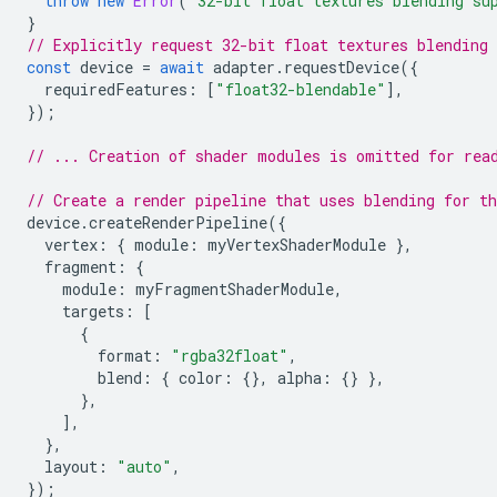
throw
new
Error
(
"32-bit float textures blending su
}
// Explicitly request 32-bit float textures blending 
const
device
=
await
adapter
.
requestDevice
({
requiredFeatures
:
[
"float32-blendable"
],
});
// ... Creation of shader modules is omitted for rea
// Create a render pipeline that uses blending for t
device
.
createRenderPipeline
({
vertex
:
{
module
:
myVertexShaderModule
},
fragment
:
{
module
:
myFragmentShaderModule
,
targets
:
[
{
format
:
"rgba32float"
,
blend
:
{
color
:
{},
alpha
:
{}
},
},
],
},
layout
:
"auto"
,
});