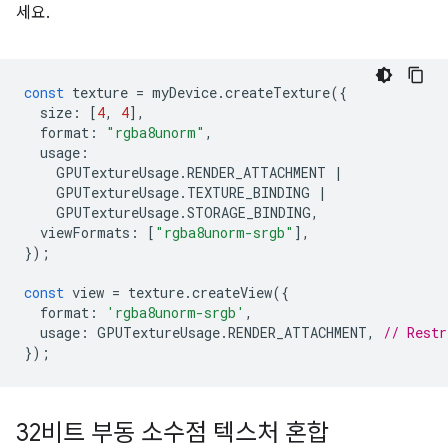
세요.
const
texture
=
myDevice
.
createTexture
({
size
:
[
4
,
4
],
format
:
"rgba8unorm"
,
usage
:
GPUTextureUsage
.
RENDER_ATTACHMENT
|
GPUTextureUsage
.
TEXTURE_BINDING
|
GPUTextureUsage
.
STORAGE_BINDING
,
viewFormats
:
[
"rgba8unorm-srgb"
],
});
const
view
=
texture
.
createView
({
format
:
'rgba8unorm-srgb'
,
usage
:
GPUTextureUsage
.
RENDER_ATTACHMENT
,
// Restr
});
32비트 부동 소수점 텍스처 혼합