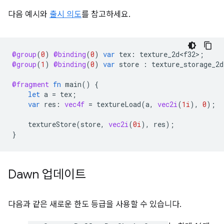
다음 예시와
출시 의도
를 참고하세요.
@group
(
0
)
@binding
(
0
)
var
tex
:
texture_2d<f32>
;
@group
(
1
)
@binding
(
0
)
var
store
:
texture_storage_2d
@fragment
fn
main
()
{
let
a
=
tex
;
var
res
:
vec4f
=
textureLoad
(
a
,
vec2i
(
1i
),
0
);
textureStore
(
store
,
vec2i
(
0i
),
res
);
}
Dawn 업데이트
다음과 같은 새로운 한도 등급을 사용할 수 있습니다.