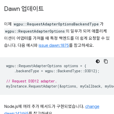
Dawn 업데이트
이제
wgpu::RequestAdapterOptionsBackendType
가
wgpu::RequestAdapterOptions
의 일부가 되어 애플리케
이션이 어댑터를 가져올 때 특정 백엔드를 더 쉽게 요청할 수 있
습니다. 다음 예시와
issue dawn:1875
를 참고하세요.
wgpu
::
RequestAdapterOptions
options
=
{
.
backendType
=
wgpu
::
BackendType
::
D3D12
};
// Request D3D12 adapter.
myInstance
.
RequestAdapter
(
&
options
,
myCallback
,
myUs
Node.js에 여러 추가 메서드가 구현되었습니다.
change
dawn:142465
를 참고하세요.