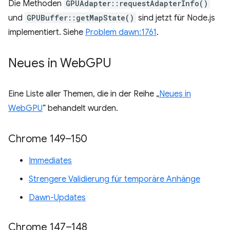
Die Methoden
GPUAdapter::requestAdapterInfo()
und
GPUBuffer::getMapState()
sind jetzt für Node.js
implementiert. Siehe
Problem dawn:1761
.
Neues in Web
GPU
Eine Liste aller Themen, die in der Reihe „
Neues in
WebGPU
“ behandelt wurden.
Chrome 149–150
Immediates
Strengere Validierung für temporäre Anhänge
Dawn-Updates
Chrome 147–148