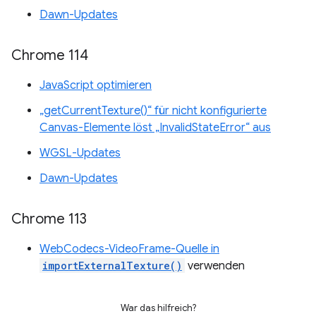
Dawn-Updates
Chrome 114
JavaScript optimieren
„getCurrentTexture()“ für nicht konfigurierte
Canvas-Elemente löst „InvalidStateError“ aus
WGSL-Updates
Dawn-Updates
Chrome 113
WebCodecs-VideoFrame-Quelle in
importExternalTexture()
verwenden
War das hilfreich?