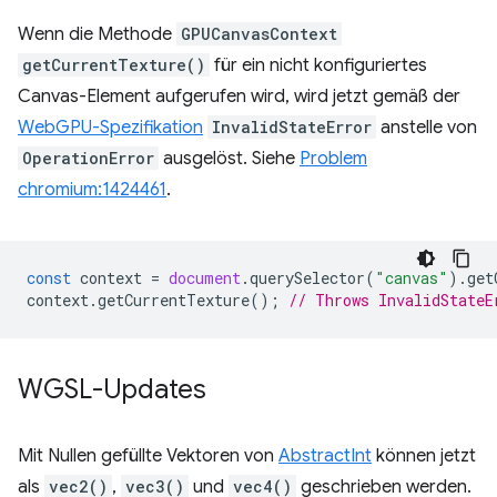
Wenn die Methode
GPUCanvasContext
getCurrentTexture()
für ein nicht konfiguriertes
Canvas-Element aufgerufen wird, wird jetzt gemäß der
WebGPU-Spezifikation
InvalidStateError
anstelle von
OperationError
ausgelöst. Siehe
Problem
chromium:1424461
.
const
context
=
document
.
querySelector
(
"canvas"
).
get
context
.
getCurrentTexture
();
// Throws InvalidStateE
WGSL-Updates
Mit Nullen gefüllte Vektoren von
AbstractInt
können jetzt
als
vec2()
,
vec3()
und
vec4()
geschrieben werden.