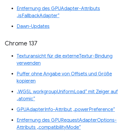
Entfernung des GPUAdapter-Attributs
„isFallbackAdapter“
Dawn-Updates
Chrome 137
Texturansicht für die externeTextur-Bindung
verwenden
Puffer ohne Angabe von Offsets und Größe
kopieren
„WGSL workgroupUniformLoad“ mit Zeiger auf
„atomic“
GPUAdapterInfo-Attribut „powerPreference“
Entfernung des GPURequestAdapterOptions-
Attributs „compatibilityMode“