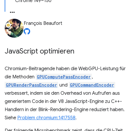
Chrome 149–150
François Beaufort
Java
Script optimieren
Chromium-Beitragende haben die WebGPU-Leistung für
die Methoden
GPUComputePassEncoder
,
GPURenderPassEncoder
und
GPUCommandEncoder
verbessert, indem sie den Overhead von Aufrufen aus
generiertem Code in der V8 JavaScript-Engine zu C++-
Handlern in der Blink-Rendering-Engine reduziert haben.
Siehe
Problem chromium:1417558
.
Der folgende Microbenchmark zeigt, dass die CPU-Zeit