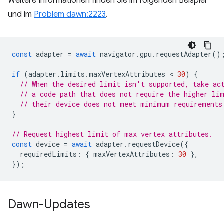
Weitere Informationen finden Sie im folgenden Beispiel
und im
Problem dawn:2223
.
const
adapter
=
await
navigator
.
gpu
.
requestAdapter
()
if
(
adapter
.
limits
.
maxVertexAttributes
 < 
30
)
{
// When the desired limit isn't supported, take ac
// a code path that does not require the higher li
// their device does not meet minimum requirements
}
// Request highest limit of max vertex attributes.
const
device
=
await
adapter
.
requestDevice
({
requiredLimits
:
{
maxVertexAttributes
:
30
},
});
Dawn-Updates