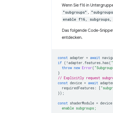
Wenn Sie f16 in Untergrupp
"subgroups"
,
"subgroup
enable f16, subgroups,
Das folgende Code-Snippet 
entdecken.
const
adapter
=
await
navig
if
(
!
adapter
.
features
.
has
(
throw
new
Error
(
"Subgroup
}
// Explicitly request subgr
const
device
=
await
adapte
requiredFeatures
:
[
"subg
});
const
shaderModule
=
device
  enable subgroups;