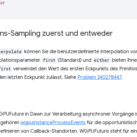
ror
ns-Sampling zuerst und entweder
terpolate
können Sie die benutzerdefinierte Interpolation v
polationsparameter
first
(Standard) und
either
bieten Ihnen
first
verwendet den Wert des ersten Eckpunkts des Primitiv
en letzten Eckpunkt zulässt. Siehe
Problem 340278447
.
PUFuture in Dawn zur Verarbeitung asynchroner Vorgänge is
n gehören
wgpuInstanceProcessEvents
für die opportunistisc
finieren von Callback-Standorten. WGPUFuture steht für einm