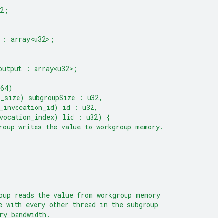
32;
 : array<u32>;
output : array<u32>;
(64)
p_size) subgroupSize : u32,
_invocation_id) id : u32,
vocation_index) lid : u32) {
roup writes the value to workgroup memory.
oup reads the value from workgroup memory
e with every other thread in the subgroup
ry bandwidth.