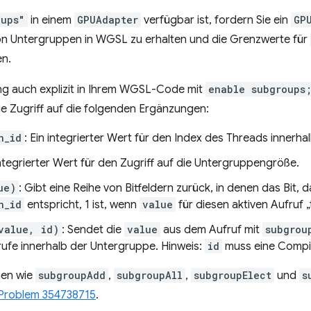
oups"
in einem
GPUAdapter
verfügbar ist, fordern Sie ein
GP
on Untergruppen in WGSL zu erhalten und die Grenzwerte für
en.
ng auch explizit in Ihrem WGSL-Code mit
enable subgroups
Sie Zugriff auf die folgenden Ergänzungen:
n_id
: Ein integrierter Wert für den Index des Threads innerh
 integrierter Wert für den Zugriff auf die Untergruppengröße.
ue)
: Gibt eine Reihe von Bitfeldern zurück, in denen das Bit, d
n_id
entspricht, 1 ist, wenn
value
für diesen aktiven Aufruf „t
value, id)
: Sendet die
value
aus dem Aufruf mit
subgrou
frufe innerhalb der Untergruppe. Hinweis:
id
muss eine Compil
nen wie
subgroupAdd
,
subgroupAll
,
subgroupElect
und
s
Problem 354738715
.