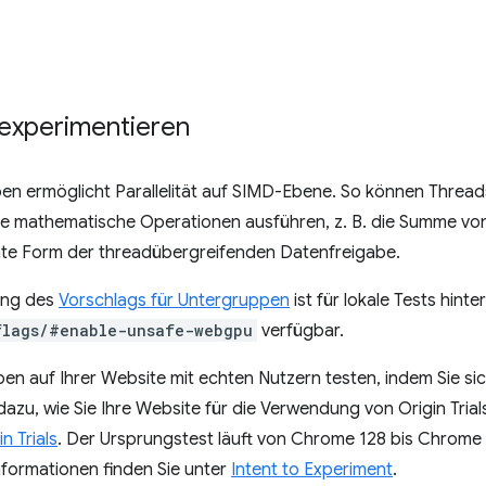
experimentieren
pen ermöglicht Parallelität auf SIMD-Ebene. So können Thread
ve mathematische Operationen ausführen, z. B. die Summe vo
iente Form der threadübergreifenden Datenfreigabe.
ung des
Vorschlags für Untergruppen
ist für lokale Tests hin
flags/#enable-unsafe-webgpu
verfügbar.
en auf Ihrer Website mit echten Nutzern testen, indem Sie si
 dazu, wie Sie Ihre Website für die Verwendung von Origin Trial
n Trials
. Der Ursprungstest läuft von Chrome 128 bis Chrome
nformationen finden Sie unter
Intent to Experiment
.