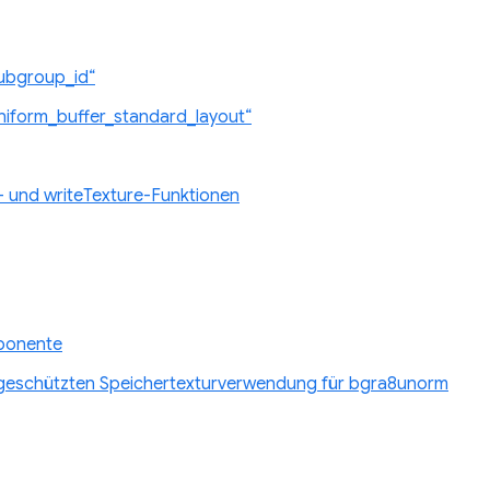
ubgroup_id“
iform_buffer_standard_layout“
r- und writeTexture-Funktionen
mponente
bgeschützten Speichertexturverwendung für bgra8unorm