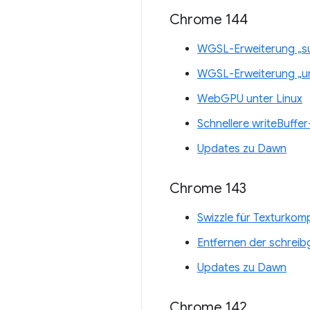
Chrome 144
WGSL-Erweiterung „s
WGSL-Erweiterung „un
WebGPU unter Linux
Schnellere writeBuffe
Updates zu Dawn
Chrome 143
Swizzle für Texturko
Entfernen der schrei
Updates zu Dawn
Chrome 142