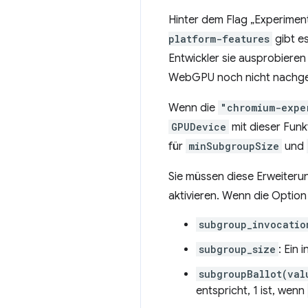
Hinter dem Flag „Experimen
platform-features
gibt e
Entwickler sie ausprobiere
WebGPU noch nicht nachge
Wenn die
"chromium-expe
GPUDevice
mit dieser Fun
für
minSubgroupSize
und
Sie müssen diese Erweiteru
aktivieren. Wenn die Option 
subgroup_invocatio
subgroup_size
: Ein
subgroupBallot(val
entspricht, 1 ist, wenn