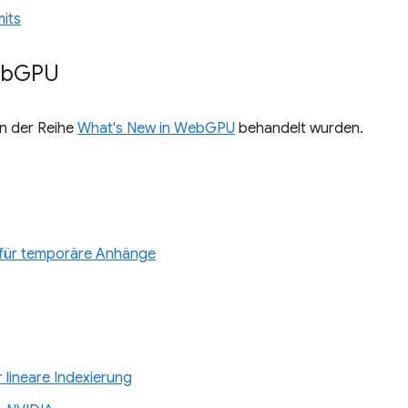
mits
eb
GPU
 in der Reihe
What's New in WebGPU
behandelt wurden.
g für temporäre Anhänge
lineare Indexierung