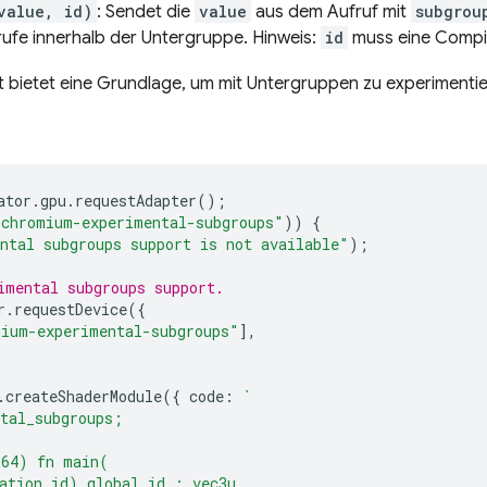
value, id)
: Sendet die
value
aus dem Aufruf mit
subgrou
frufe innerhalb der Untergruppe. Hinweis:
id
muss eine Compil
bietet eine Grundlage, um mit Untergruppen zu experimentier
ator
.
gpu
.
requestAdapter
();
"chromium-experimental-subgroups"
))
{
ntal subgroups support is not available"
);
imental subgroups support.
r
.
requestDevice
({
ium-experimental-subgroups"
],
.
createShaderModule
({
code
:
`
tal_subgroups;
(64) fn main(
ation_id) global_id : vec3u,