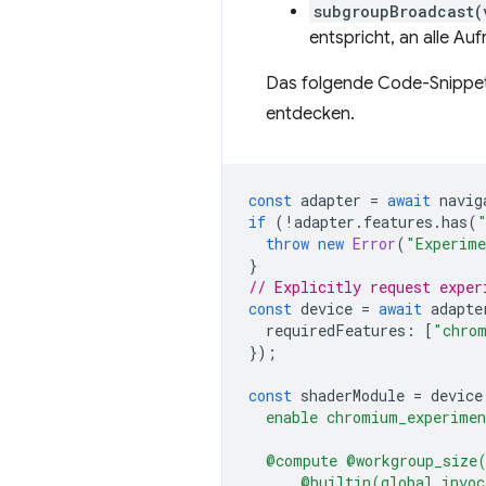
subgroupBroadcast(
entspricht, an alle Au
Das folgende Code-Snippet 
entdecken.
const
adapter
=
await
navig
if
(
!
adapter
.
features
.
has
(
throw
new
Error
(
"Experime
}
// Explicitly request exper
const
device
=
await
adapte
requiredFeatures
:
[
"chrom
});
const
shaderModule
=
device
  enable chromium_experimen
  @compute @workgroup_size
      @builtin(global_invoc