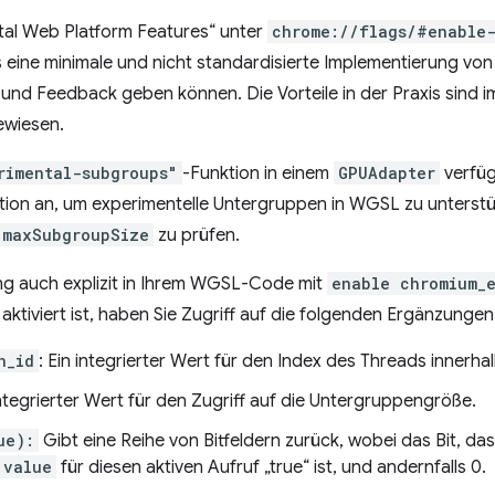
tal Web Platform Features“ unter
chrome://flags/#enable
s eine minimale und nicht standardisierte Implementierung vo
n und Feedback geben können. Die Vorteile in der Praxis sin
wiesen.
rimental-subgroups"
-Funktion in einem
GPUAdapter
verfügb
ktion an, um experimentelle Untergruppen in WGSL zu unterst
maxSubgroupSize
zu prüfen.
ng auch explizit in Ihrem WGSL-Code mit
enable chromium_e
aktiviert ist, haben Sie Zugriff auf die folgenden Ergänzungen
n_id
: Ein integrierter Wert für den Index des Threads innerh
 integrierter Wert für den Zugriff auf die Untergruppengröße.
ue):
Gibt eine Reihe von Bitfeldern zurück, wobei das Bit, da
value
für diesen aktiven Aufruf „true“ ist, und andernfalls 0.