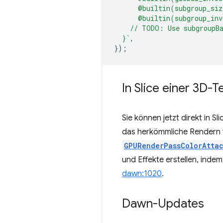
      @builtin(subgroup_siz
      @builtin(subgroup_inv
    // TODO: Use subgroupB
  }`
,
});
In Slice einer 3D-
Sie können jetzt direkt in 
das herkömmliche Rendern v
GPURenderPassColorAtta
und Effekte erstellen, inde
dawn:1020
.
Dawn-Updates