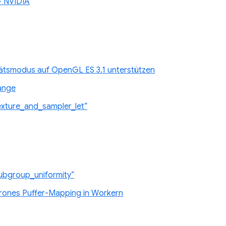
– NVIDIA
tsmodus auf OpenGL ES 3.1 unterstützen
änge
xture_and_sampler_let“
ubgroup_uniformity“
hrones Puffer-Mapping in Workern