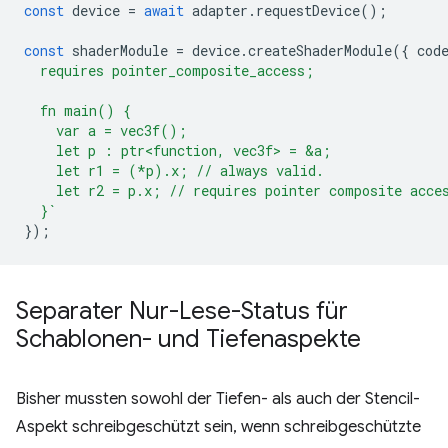
const
device
=
await
adapter
.
requestDevice
();
const
shaderModule
=
device
.
createShaderModule
({
cod
  requires pointer_composite_access;
  fn main() {
    var a = vec3f();
    let p : ptr<function, vec3f> = &a;
    let r1 = (*p).x; // always valid.
    let r2 = p.x; // requires pointer composite acce
  }`
});
Separater Nur-Lese-Status für
Schablonen- und Tiefenaspekte
Bisher mussten sowohl der Tiefen- als auch der Stencil-
Aspekt schreibgeschützt sein, wenn schreibgeschützte