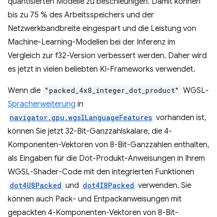
quantisierten Modelle zu beschleunigen. Damit können
bis zu 75 % des Arbeitsspeichers und der
Netzwerkbandbreite eingespart und die Leistung von
Machine-Learning-Modellen bei der Inferenz im
Vergleich zur f32-Version verbessert werden. Daher wird
es jetzt in vielen beliebten KI-Frameworks verwendet.
Wenn die
"packed_4x8_integer_dot_product"
WGSL-
Spracherweiterung
in
navigator.gpu.wgslLanguageFeatures
vorhanden ist,
können Sie jetzt 32-Bit-Ganzzahlskalare, die 4-
Komponenten-Vektoren von 8-Bit-Ganzzahlen enthalten,
als Eingaben für die Dot-Produkt-Anweisungen in Ihrem
WGSL-Shader-Code mit den integrierten Funktionen
dot4U8Packed
und
dot4I8Packed
verwenden. Sie
können auch Pack- und Entpackanweisungen mit
gepackten 4-Komponenten-Vektoren von 8-Bit-