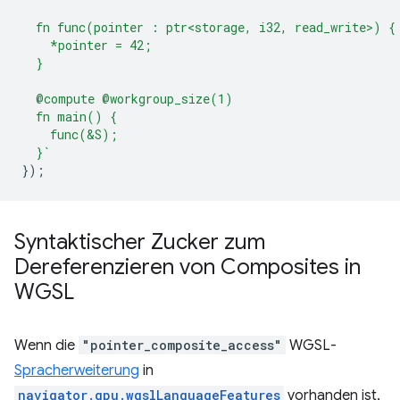
  fn func(pointer : ptr<storage, i32, read_write>) {
    *pointer = 42;
  }
  @compute @workgroup_size(1)
  fn main() {
    func(&S);
  }`
});
Syntaktischer Zucker zum
Dereferenzieren von Composites in
WGSL
Wenn die
"pointer_composite_access"
WGSL-
Spracherweiterung
in
navigator.gpu.wgslLanguageFeatures
vorhanden ist,