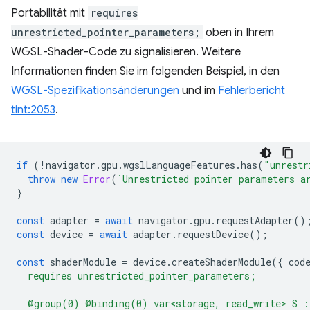
Portabilität mit
requires
unrestricted_pointer_parameters;
oben in Ihrem
WGSL-Shader-Code zu signalisieren. Weitere
Informationen finden Sie im folgenden Beispiel, in den
WGSL-Spezifikationsänderungen
und im
Fehlerbericht
tint:2053
.
if
(
!
navigator
.
gpu
.
wgslLanguageFeatures
.
has
(
"unrestr
throw
new
Error
(
`Unrestricted pointer parameters a
}
const
adapter
=
await
navigator
.
gpu
.
requestAdapter
()
const
device
=
await
adapter
.
requestDevice
();
const
shaderModule
=
device
.
createShaderModule
({
cod
  requires unrestricted_pointer_parameters;
  @group(0) @binding(0) var<storage, read_write> S :