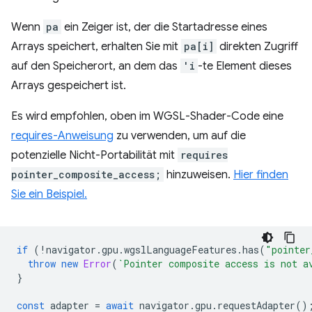
Wenn
pa
ein Zeiger ist, der die Startadresse eines
Arrays speichert, erhalten Sie mit
pa[i]
direkten Zugriff
auf den Speicherort, an dem das
'i
-te Element dieses
Arrays gespeichert ist.
Es wird empfohlen, oben im WGSL-Shader-Code eine
requires-Anweisung
zu verwenden, um auf die
potenzielle Nicht-Portabilität mit
requires
pointer_composite_access;
hinzuweisen.
Hier finden
Sie ein Beispiel.
if
(
!
navigator
.
gpu
.
wgslLanguageFeatures
.
has
(
"pointer
throw
new
Error
(
`Pointer composite access is not a
}
const
adapter
=
await
navigator
.
gpu
.
requestAdapter
()