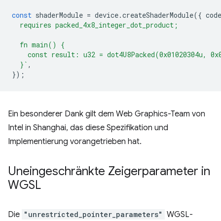
const
shaderModule
=
device
.
createShaderModule
({
cod
  requires packed_4x8_integer_dot_product;
  fn main() {
    const result: u32 = dot4U8Packed(0x01020304u, 0x
  }`
,
});
Ein besonderer Dank gilt dem Web Graphics-Team von
Intel in Shanghai, das diese Spezifikation und
Implementierung vorangetrieben hat.
Uneingeschränkte Zeigerparameter in
WGSL
Die
"unrestricted_pointer_parameters"
WGSL-