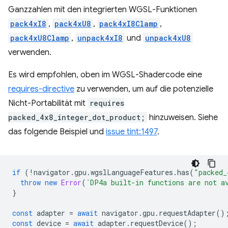
Ganzzahlen mit den integrierten WGSL-Funktionen
pack4xI8
,
pack4xU8
,
pack4xI8Clamp
,
pack4xU8Clamp
,
unpack4xI8
und
unpack4xU8
verwenden.
Es wird empfohlen, oben im WGSL-Shadercode eine
requires-directive
zu verwenden, um auf die potenzielle
Nicht-Portabilität mit
requires
packed_4x8_integer_dot_product;
hinzuweisen. Siehe
das folgende Beispiel und
issue tint:1497
.
if
(
!
navigator
.
gpu
.
wgslLanguageFeatures
.
has
(
"packed_
throw
new
Error
(
`DP4a built-in functions are not a
}
const
adapter
=
await
navigator
.
gpu
.
requestAdapter
()
const
device
=
await
adapter
.
requestDevice
();