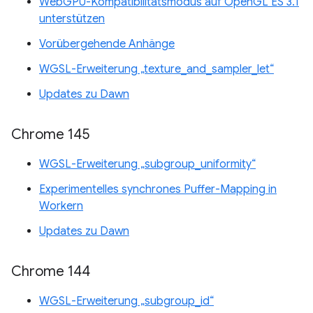
WebGPU-Kompatibilitätsmodus auf OpenGL ES 3.1
unterstützen
Vorübergehende Anhänge
WGSL-Erweiterung „texture_and_sampler_let“
Updates zu Dawn
Chrome 145
WGSL-Erweiterung „subgroup_uniformity“
Experimentelles synchrones Puffer-Mapping in
Workern
Updates zu Dawn
Chrome 144
WGSL-Erweiterung „subgroup_id“