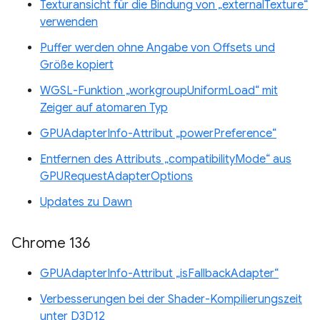
Texturansicht für die Bindung von „externalTexture“
verwenden
Puffer werden ohne Angabe von Offsets und
Größe kopiert
WGSL-Funktion „workgroupUniformLoad“ mit
Zeiger auf atomaren Typ
GPUAdapterInfo-Attribut „powerPreference“
Entfernen des Attributs „compatibilityMode“ aus
GPURequestAdapterOptions
Updates zu Dawn
Chrome 136
GPUAdapterInfo-Attribut „isFallbackAdapter“
Verbesserungen bei der Shader-Kompilierungszeit
unter D3D12