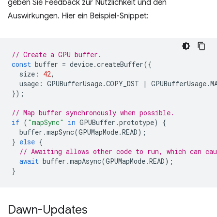
geben Sie Feedback zur Nützlichkeit und den
Auswirkungen. Hier ein Beispiel-Snippet:
// Create a GPU buffer.
const
buffer
=
device
.
createBuffer
({
size
:
42
,
usage
:
GPUBufferUsage
.
COPY_DST
|
GPUBufferUsage
.
M
});
// Map buffer synchronously when possible.
if
(
"mapSync"
in
GPUBuffer
.
prototype
)
{
buffer
.
mapSync
(
GPUMapMode
.
READ
);
}
else
{
// Awaiting allows other code to run, which can cau
await
buffer
.
mapAsync
(
GPUMapMode
.
READ
);
}
Dawn-Updates