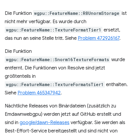
Die Funktion
wgpu::FeatureName::R8UnormStorage
ist
nicht mehr verfügbar. Es wurde durch
wgpu::FeatureName::TextureFormatTier1
ersetzt,
das nun an seine Stelle tritt. Siehe
Problem 472926167
.
Die Funktion
wgpu::FeatureName::Snorm16TextureFormats
wurde
entfernt. Die Funktionen von Resolve sind jetzt
größtenteils in
wgpu::FeatureName::TextureFormatsTier1
enthalten.
Siehe
Problem 465347942
.
Nächtliche Releases von Binärdateien (zusätzlich zu
Emdawnwebgpu) werden jetzt auf GitHub erstellt und
sind in
google/dawn-Releases
verfügbar. Sie werden als
Best-Effort-Service bereitgestellt und sind nicht von