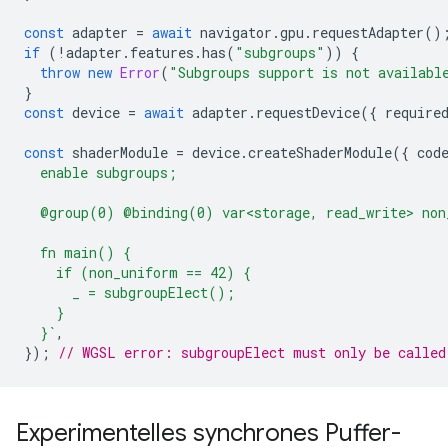
const
adapter
=
await
navigator
.
gpu
.
requestAdapter
()
if
(
!
adapter
.
features
.
has
(
"subgroups"
))
{
throw
new
Error
(
"Subgroups support is not availabl
}
const
device
=
await
adapter
.
requestDevice
({
require
const
shaderModule
=
device
.
createShaderModule
({
cod
  enable subgroups;
  @group(0) @binding(0) var<storage, read_write> non
  fn main() {
    if (non_uniform == 42) {
      _ = subgroupElect();
    }
  }`
,
});
// WGSL error: subgroupElect must only be called
Experimentelles synchrones Puffer-