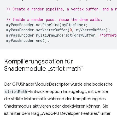
// Create a render pipeline, a vertex buffer, and a r
// Inside a render pass, issue the draw calls.
myPassEncoder
.
setPipeline
(
myPipeline
);
myPassEncoder
.
setVertexBuffer
(
0
,
myVertexBuffer
);
myPassEncoder
.
multiDrawIndirect
(
drawBuffer
,
/*offset
myPassEncoder
.
end
();
Kompilierungsoption für
Shadermodule „strict math“
Der GPUShaderModuleDescriptor wurde eine boolesche
strictMath
-Entwickleroption hinzugefügt, mit der Sie
die strikte Mathematik während der Kompilierung des
Shadermoduls aktivieren oder deaktivieren können. Sie
ist hinter dem Flag „WebGPU Developer Features“ unter