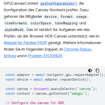
GPUCanvasContext
getConfiguration()
die
Konfiguration des Canvas-Kontexts prüfen. Dazu
gehören die Mitglieder
device
,
format
,
usage
,
viewFormats
,
colorSpace
,
toneMapping
und
alphaMode
. Das ist nützlich für Aufgaben wie das
Prüfen, ob der Browser HDR-Canvas unterstützt, wie im
Beispiel für Partikel (HDR)
gezeigt. Weitere Informationen
finden Sie im folgenden Snippet, im
Chrome-Status-
Eintrag
und in
Problem 370109829
.
const
adapter
=
await
navigator
.
gpu
.
requestAdapter
()
const
device
=
await
adapter
.
requestDevice
();
const
canvas
=
document
.
querySelector
(
"canvas"
);
const
context
=
canvas
.
getContext
(
"webgpu"
);
// Configure the canvas for HDR.