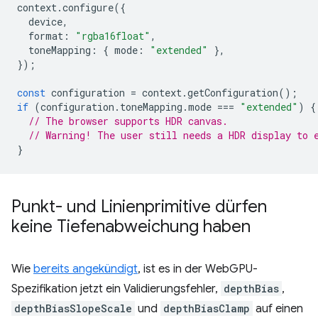
context
.
configure
({
device
,
format
:
"rgba16float"
,
toneMapping
:
{
mode
:
"extended"
},
});
const
configuration
=
context
.
getConfiguration
();
if
(
configuration
.
toneMapping
.
mode
===
"extended"
)
{
// The browser supports HDR canvas.
// Warning! The user still needs a HDR display to 
}
Punkt- und Linienprimitive dürfen
keine Tiefenabweichung haben
Wie
bereits angekündigt
, ist es in der WebGPU-
Spezifikation jetzt ein Validierungsfehler,
depthBias
,
depthBiasSlopeScale
und
depthBiasClamp
auf einen