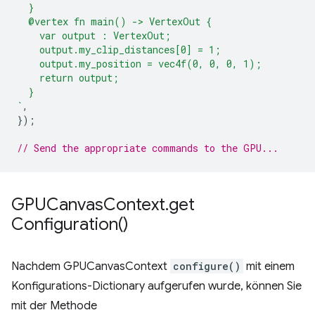
  }
  @vertex fn main() -> VertexOut {
    var output : VertexOut;
    output.my_clip_distances[0] = 1;
    output.my_position = vec4f(0, 0, 0, 1);
    return output;
  }
`
,
});
// Send the appropriate commands to the GPU...
GPUCanvas
Context
.
get
Configuration(
)
Nachdem GPUCanvasContext
configure()
mit einem
Konfigurations-Dictionary aufgerufen wurde, können Sie
mit der Methode