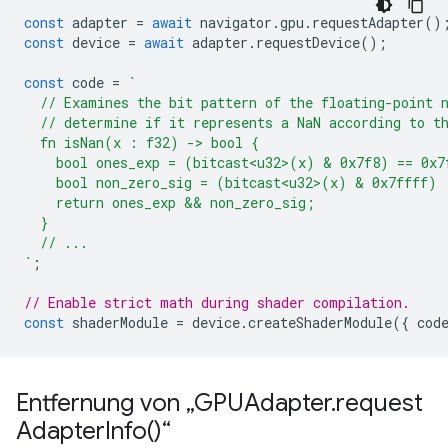
const
adapter
=
await
navigator
.
gpu
.
requestAdapter
()
const
device
=
await
adapter
.
requestDevice
();
const
code
=
`
  // Examines the bit pattern of the floating-point 
  // determine if it represents a NaN according to t
  fn isNan(x : f32) -> bool {
    bool ones_exp = (bitcast<u32>(x) & 0x7f8) == 0x7
    bool non_zero_sig = (bitcast<u32>(x) & 0x7ffff) 
    return ones_exp && non_zero_sig;
  }
  // ...
`
;
// Enable strict math during shader compilation.
const
shaderModule
=
device
.
createShaderModule
({
cod
Entfernung von „GPUAdapter
.
request
Adapter
Info(
)“