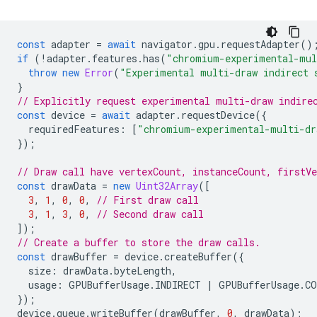
const
adapter
=
await
navigator
.
gpu
.
requestAdapter
()
if
(
!
adapter
.
features
.
has
(
"chromium-experimental-mul
throw
new
Error
(
"Experimental multi-draw indirect 
}
// Explicitly request experimental multi-draw indire
const
device
=
await
adapter
.
requestDevice
({
requiredFeatures
:
[
"chromium-experimental-multi-dr
});
// Draw call have vertexCount, instanceCount, firstV
const
drawData
=
new
Uint32Array
([
3
,
1
,
0
,
0
,
// First draw call
3
,
1
,
3
,
0
,
// Second draw call
]);
// Create a buffer to store the draw calls.
const
drawBuffer
=
device
.
createBuffer
({
size
:
drawData
.
byteLength
,
usage
:
GPUBufferUsage
.
INDIRECT
|
GPUBufferUsage
.
CO
});
device
.
queue
.
writeBuffer
(
drawBuffer
,
0
,
drawData
);