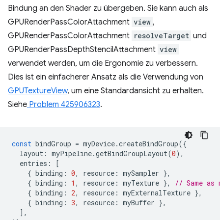
Bindung an den Shader zu übergeben. Sie kann auch als
GPURenderPassColorAttachment
view
,
GPURenderPassColorAttachment
resolveTarget
und
GPURenderPassDepthStencilAttachment
view
verwendet werden, um die Ergonomie zu verbessern.
Dies ist ein einfacherer Ansatz als die Verwendung von
GPUTextureView
, um eine Standardansicht zu erhalten.
Siehe
Problem 425906323
.
const
bindGroup
=
myDevice
.
createBindGroup
({
layout
:
myPipeline
.
getBindGroupLayout
(
0
),
entries
:
[
{
binding
:
0
,
resource
:
mySampler
},
{
binding
:
1
,
resource
:
myTexture
},
// Same as 
{
binding
:
2
,
resource
:
myExternalTexture
},
{
binding
:
3
,
resource
:
myBuffer
},
],