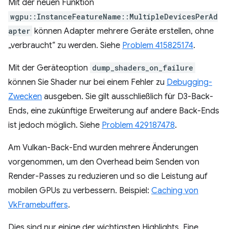
Mit der neuen Funktion
wgpu::InstanceFeatureName::MultipleDevicesPerAd
apter
können Adapter mehrere Geräte erstellen, ohne
„verbraucht“ zu werden. Siehe
Problem 415825174
.
Mit der Geräteoption
dump_shaders_on_failure
können Sie Shader nur bei einem Fehler zu
Debugging-
Zwecken
ausgeben. Sie gilt ausschließlich für D3-Back-
Ends, eine zukünftige Erweiterung auf andere Back-Ends
ist jedoch möglich. Siehe
Problem 429187478
.
Am Vulkan-Back-End wurden mehrere Änderungen
vorgenommen, um den Overhead beim Senden von
Render-Passes zu reduzieren und so die Leistung auf
mobilen GPUs zu verbessern. Beispiel:
Caching von
VkFramebuffers
.
Dies sind nur einige der wichtigsten Highlights. Eine