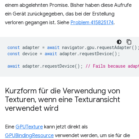
einem abgelehnten Promise. Bisher haben diese Aufrufe
ein Gerät zurückgegeben, das bei der Erstellung
verloren gegangen ist. Siehe
Problem 415825174
.
const
adapter
=
await
navigator
.
gpu
.
requestAdapter
()
const
device
=
await
adapter
.
requestDevice
();
await
adapter
.
requestDevice
();
// Fails because adap
Kurzform für die Verwendung von
Texturen
,
wenn eine Texturansicht
verwendet wird
Eine
GPUTexture
kann jetzt direkt als
GPUBindingResource
verwendet werden, um sie für die