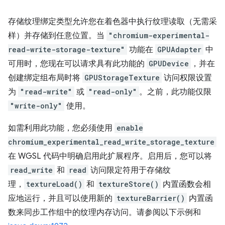
存储纹理绑定类型允许您在着色器中执行纹理读取（无需采
样）并存储到任意位置。当
"chromium-experimental-
read-write-storage-texture"
功能在
GPUAdapter
中
可用时，您现在可以请求具有此功能的
GPUDevice
，并在
创建绑定组布局时将
GPUStorageTexture
访问权限设置
为
"read-write"
或
"read-only"
。之前，此功能仅限
"write-only"
使用。
如需利用此功能，您必须使用
enable
chromium_experimental_read_write_storage_texture
在 WGSL 代码中明确启用此扩展程序。启用后，您可以将
read_write
和
read
访问限定符用于存储纹
理，
textureLoad()
和
textureStore()
内置函数会相
应地运行，并且可以使用新的
textureBarrier()
内置函
数来同步工作组中的纹理内存访问。请参阅以下示例和