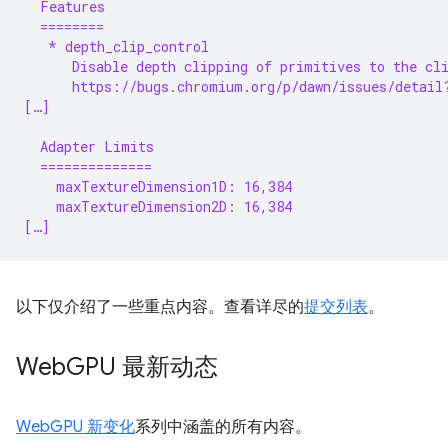
  Features
  ========
   * depth_clip_control
      Disable depth clipping of primitives to the cl
      https://bugs.chromium.org/p/dawn/issues/detail
[…]
  Adapter Limits
  ==============
    maxTextureDimension1D: 16,384
    maxTextureDimension2D: 16,384
[…]
以下仅介绍了一些重点内容。查看详尽的
提交列表
。
Web
GPU 最新动态
WebGPU 新变化
系列中涵盖的所有内容。