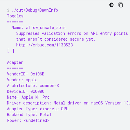
./out/Debug/DawnInfo
Toggles
=======
  Name: allow_unsafe_apis
    Suppresses validation errors on API entry points
    that aren't considered secure yet.
    http://crbug.com/1138528
[…]
Adapter
=======
VendorID: 0x106B
Vendor: apple
Architecture: common-3
DeviceID: 0x0000
Name: Apple M1 Pro
Driver description: Metal driver on macOS Version 13
Adapter Type: discrete GPU
Backend Type: Metal
Power: <undefined>