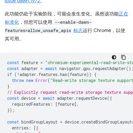
issue dawn:1972
。
此功能仍处于实验阶段，可能会发生变化。虽然该功能
正在
标准化
，但您可以使用
--enable-dawn-
features=allow_unsafe_apis
标志
运行 Chrome，以使
其可用。
const
feature
=
"chromium-experimental-read-write-st
const
adapter
=
await
navigator
.
gpu
.
requestAdapter
()
if
(
!
adapter
.
features
.
has
(
feature
))
{
throw
new
Error
(
"Read-write storage texture suppor
}
// Explicitly request read-write storage texture supp
const
device
=
await
adapter
.
requestDevice
({
requiredFeatures
:
[
feature
],
});
const
bindGroupLayout
=
device
.
createBindGroupLayout
entries
:
[{