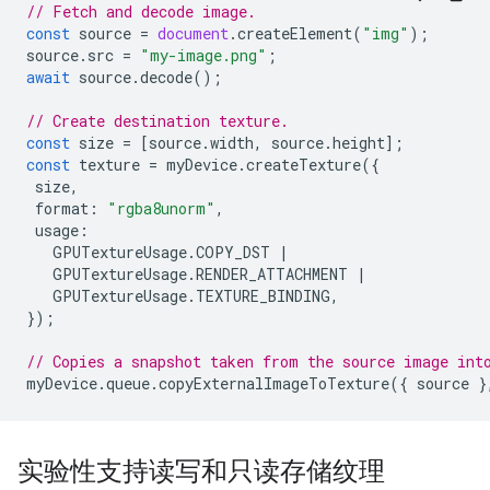
// Fetch and decode image.
const
source
=
document
.
createElement
(
"img"
);
source
.
src
=
"my-image.png"
;
await
source
.
decode
();
// Create destination texture.
const
size
=
[
source
.
width
,
source
.
height
];
const
texture
=
myDevice
.
createTexture
({
size
,
format
:
"rgba8unorm"
,
usage
:
GPUTextureUsage
.
COPY_DST
|
GPUTextureUsage
.
RENDER_ATTACHMENT
|
GPUTextureUsage
.
TEXTURE_BINDING
,
});
// Copies a snapshot taken from the source image int
myDevice
.
queue
.
copyExternalImageToTexture
({
source
}
实验性支持读写和只读存储纹理