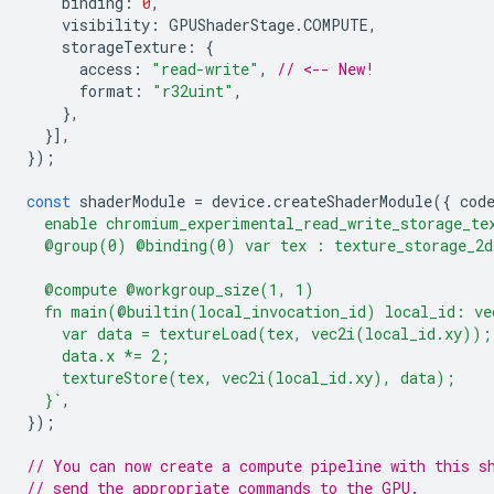
binding
:
0
,
visibility
:
GPUShaderStage
.
COMPUTE
,
storageTexture
:
{
access
:
"read-write"
,
// <-- New!
format
:
"r32uint"
,
},
}],
});
const
shaderModule
=
device
.
createShaderModule
({
cod
  enable chromium_experimental_read_write_storage_te
  @group(0) @binding(0) var tex : texture_storage_2d
  @compute @workgroup_size(1, 1)
  fn main(@builtin(local_invocation_id) local_id: ve
    var data = textureLoad(tex, vec2i(local_id.xy));
    data.x *= 2;
    textureStore(tex, vec2i(local_id.xy), data);
  }`
,
});
// You can now create a compute pipeline with this s
// send the appropriate commands to the GPU.