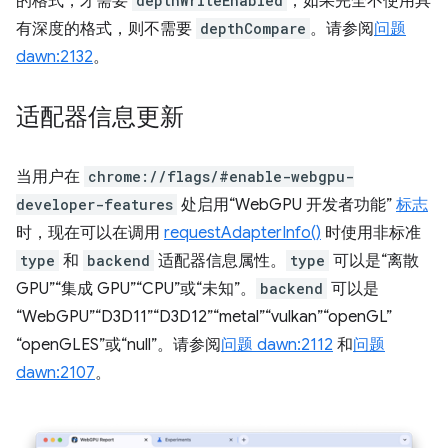
的格式，才需要
depthWriteEnabled
；如果完全不使用具
有深度的格式，则不需要
depthCompare
。请参阅
问题
dawn:2132
。
适配器信息更新
当用户在
chrome://flags/#enable-webgpu-
developer-features
处启用“WebGPU 开发者功能”
标志
时，现在可以在调用
requestAdapterInfo()
时使用非标准
type
和
backend
适配器信息属性。
type
可以是“离散
GPU”“集成 GPU”“CPU”或“未知”。
backend
可以是
“WebGPU”“D3D11”“D3D12”“metal”“vulkan”“openGL”
“openGLES”或“null”。请参阅
问题 dawn:2112
和
问题
dawn:2107
。