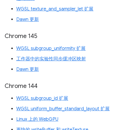
WGSL texture_and_sampler_let 扩展
Dawn 更新
Chrome 145
WGSL subgroup_uniformity 扩展
工作器中的实验性同步缓冲区映射
Dawn 更新
Chrome 144
WGSL subgroup_id 扩展
WGSL uniform_buffer_standard_layout 扩展
Linux 上的 WebGPU
更快的 writeBuffer 和 writeTexture