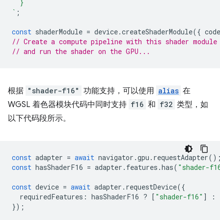
  }
`
;
const
shaderModule
=
device
.
createShaderModule
({
cod
// Create a compute pipeline with this shader module
// and run the shader on the GPU...
根据
"shader-f16"
功能支持，可以使用
alias
在
WGSL 着色器模块代码中同时支持
f16
和
f32
类型，如
以下代码段所示。
const
adapter
=
await
navigator
.
gpu
.
requestAdapter
()
const
hasShaderF16
=
adapter
.
features
.
has
(
"shader-f1
const
device
=
await
adapter
.
requestDevice
({
requiredFeatures
:
hasShaderF16
?
[
"shader-f16"
]
:
});