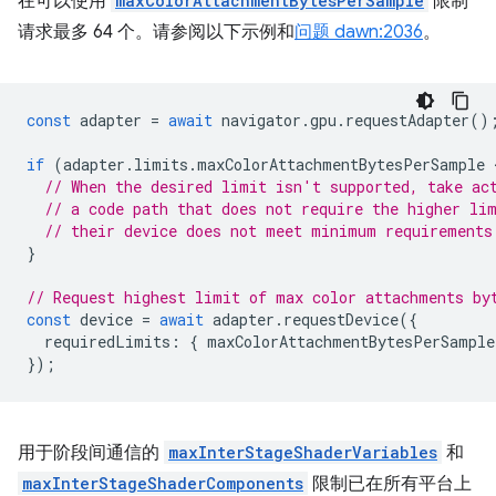
在可以使用
maxColorAttachmentBytesPerSample
限制
请求最多 64 个。请参阅以下示例和
问题 dawn:2036
。
const
adapter
=
await
navigator
.
gpu
.
requestAdapter
()
if
(
adapter
.
limits
.
maxColorAttachmentBytesPerSample
 
// When the desired limit isn't supported, take ac
// a code path that does not require the higher li
// their device does not meet minimum requirements
}
// Request highest limit of max color attachments by
const
device
=
await
adapter
.
requestDevice
({
requiredLimits
:
{
maxColorAttachmentBytesPerSample
});
用于阶段间通信的
maxInterStageShaderVariables
和
maxInterStageShaderComponents
限制已在所有平台上