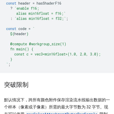
const
header
=
hasShaderF16
?
`enable f16;
     alias min16float = f16;`
:
`alias min16float = f32;`
;
const
code
=
`
${
header
}
  @compute @workgroup_size(1)
  fn main() {
    const c = vec3<min16float>(1.0, 2.0, 3.0);
  }
`
;
突破限制
默认情况下，跨所有颜色附件保存渲染流水线输出数据的一
个样本（像素或子像素）所需的最大字节数为 32 字节。现