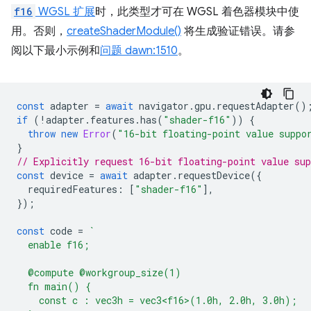
f16
WGSL 扩展
时，此类型才可在 WGSL 着色器模块中使
用。否则，
createShaderModule()
将生成验证错误。请参
阅以下最小示例和
问题 dawn:1510
。
const
adapter
=
await
navigator
.
gpu
.
requestAdapter
()
if
(
!
adapter
.
features
.
has
(
"shader-f16"
))
{
throw
new
Error
(
"16-bit floating-point value suppo
}
// Explicitly request 16-bit floating-point value sup
const
device
=
await
adapter
.
requestDevice
({
requiredFeatures
:
[
"shader-f16"
],
});
const
code
=
`
  enable f16;
  @compute @workgroup_size(1)
  fn main() {
    const c : vec3h = vec3<f16>(1.0h, 2.0h, 3.0h);