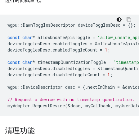
进行时间戳量化。
wgpu
::
DawnTogglesDescriptor
deviceTogglesDesc
=
{};
const
char
*
allowUnsafeApisToggle
=
"allow_unsafe_ap
deviceTogglesDesc
.
enabledToggles
=
&
allowUnsafeApisT
deviceTogglesDesc
.
enabledToggleCount
=
1
;
const
char
*
timestampQuantizationToggle
=
"timestamp
deviceTogglesDesc
.
disabledToggles
=
&
timestampQuanti
deviceTogglesDesc
.
disabledToggleCount
=
1
;
wgpu
::
DeviceDescriptor
desc
=
{.
nextInChain
=
&
devic
// Request a device with no timestamp quantization.
myAdapter
.
RequestDevice
(
&
desc
,
myCallback
,
myUserDat
清理功能