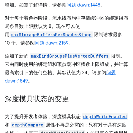
增加。如需了解详情，请参阅
问题 dawn:1448
。
对于每个着色器阶段，流水线布局中存储缓冲区的绑定组布
局条目数上限默认为 8。现在可以使
用
maxStorageBuffersPerShaderStage
限制请求最多
10 个。请参阅
问题 dawn:2159
。
添加了新的
maxBindGroupsPlusVertexBuffers
限制。
它由同时使用的绑定组和顶点缓冲区槽数上限组成，并计算
最高索引下的任何空槽。其默认值为 24。请参阅
问题
dawn:1849
。
深度模具状态的变更
为了提升开发者体验，深度模具状态
depthWriteEnabled
和
depthCompare
属性不再是必需的：只有对于具有深度