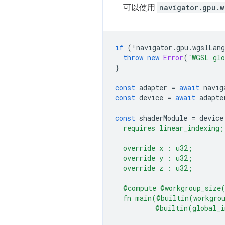
可以使用
navigator.gpu.w
if
(
!
navigator
.
gpu
.
wgslLang
throw
new
Error
(
`WGSL glo
}
const
adapter
=
await
navig
const
device
=
await
adapte
const
shaderModule
=
device
  requires linear_indexing;
  override x : u32;
  override y : u32;
  override z : u32;
  @compute @workgroup_size
  fn main(@builtin(workgro
          @builtin(global_i