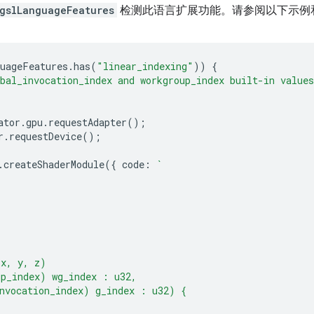
gslLanguageFeatures
检测此语言扩展功能。请参阅以下示例
uageFeatures
.
has
(
"linear_indexing"
))
{
bal_invocation_index and workgroup_index built-in values
ator
.
gpu
.
requestAdapter
();
r
.
requestDevice
();
.
createShaderModule
({
code
:
`
(x, y, z)
up_index) wg_index : u32,
nvocation_index) g_index : u32) {