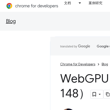
文档
案例研究
Blog
Goog
Chrome for Developers
Blog
Web
GPU
148）