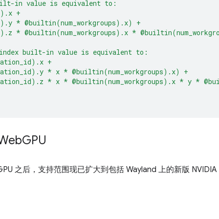
ilt-in value is equivalent to:
d).x +
d).y * @builtin(num_workgroups).x) +
d).z * @builtin(num_workgroups).x * @builtin(num_workgr
index built-in value is equivalent to:
cation_id).x +
cation_id).y * x * @builtin(num_workgroups).x) +
cation_id).z * x * @builtin(num_workgroups).x * y * @bu
 Web
GPU
ebGPU 之后，支持范围现已扩大到包括 Wayland 上的新版 NVIDIA 