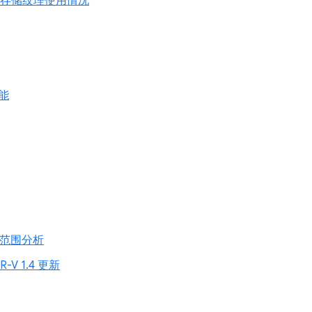
 只读存储纹理使用情况
能
数范围分析
R-V 1.4 更新