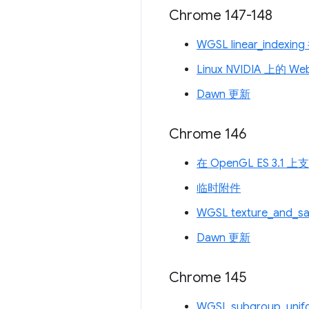
Chrome 147-148
WGSL linear_indexi
Linux NVIDIA 上的 W
Dawn 更新
Chrome 146
在 OpenGL ES 3.1
临时附件
WGSL texture_and_s
Dawn 更新
Chrome 145
WGSL subgroup_uni