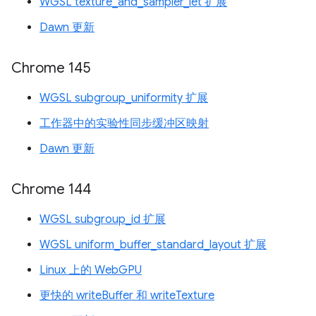
WGSL texture_and_sampler_let 扩展
Dawn 更新
Chrome 145
WGSL subgroup_uniformity 扩展
工作器中的实验性同步缓冲区映射
Dawn 更新
Chrome 144
WGSL subgroup_id 扩展
WGSL uniform_buffer_standard_layout 扩展
Linux 上的 WebGPU
更快的 writeBuffer 和 writeTexture