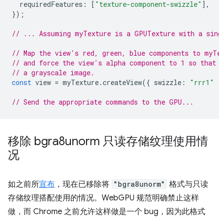
requiredFeatures
:
[
"texture-component-swizzle"
],
});
// ... Assuming myTexture is a GPUTexture with a sin
// Map the view's red, green, blue components to myT
// and force the view's alpha component to 1 so that
// a grayscale image.
const
view
=
myTexture
.
createView
({
swizzle
:
"rrr1"
// Send the appropriate commands to the GPU...
移除 bgra8unorm 只读存储纹理使用情
况
如之前所
宣布
，现在已移除将
"bgra8unorm"
格式与只读
存储纹理搭配使用的情况。WebGPU 规范明确禁止这样
做，而 Chrome 之前允许这样做是一个 bug，因为此格式