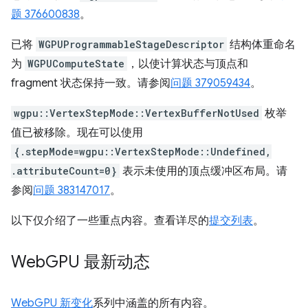
题 376600838
。
已将
WGPUProgrammableStageDescriptor
结构体重命名
为
WGPUComputeState
，以使计算状态与顶点和
fragment 状态保持一致。请参阅
问题 379059434
。
wgpu::VertexStepMode::VertexBufferNotUsed
枚举
值已被移除。现在可以使用
{.stepMode=wgpu::VertexStepMode::Undefined,
.attributeCount=0}
表示未使用的顶点缓冲区布局。请
参阅
问题 383147017
。
以下仅介绍了一些重点内容。查看详尽的
提交列表
。
Web
GPU 最新动态
WebGPU 新变化
系列中涵盖的所有内容。