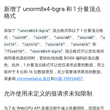
新增了 unorm8x4-bgra 和 1 分量顶点
格式
添加了
"unorm8x4-bgra"
顶点格式和以下 1 分量顶点格
式：
"uint8"
、
"sint8"
、
"unorm8"
、
"snorm8"
、
"u
int16"
、
"sint16"
、
"unorm16"
、
"snorm16"
和
"float16"
。
"unorm8x4-bgra"
顶点格式可让您在保持
相同着色器的同时，更轻松地加载 BGRA 编码的顶点颜
色。此外，1 分量顶点格式可让您仅请求必要的数据，而之
前对于 8 位和 16 位数据类型，至少需要请求两倍的数据。
请参阅
chromestatus 条目
和
问题 376924407
。
允许使用未定义的值请求未知限制
为了在 WebGPU API 发展过程中减少其脆弱性，您现在可