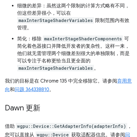
细微的差异：虽然这两个限制的计算方式略有不同，
但这些差异很小，可以在
maxInterStageShaderVariables
限制范围内有效
管理。
简化：移除
maxInterStageShaderComponents
可
简化着色器接口并降低开发者的复杂性。这样一来，
他们就无需管理两个细微差别很大的单独限制，而是
可以专注于名称更恰当且更全面的
maxInterStageShaderVariables
。
我们的目标是在 Chrome 135 中完全移除它。请参阅
弃用意
向
和
问题 364338810
。
Dawn 更新
借助
wgpu::Device::GetAdapterInfo(adapterInfo)
，
您可以直接从
wgpu::Device
获取适配器信息。请参阅
问