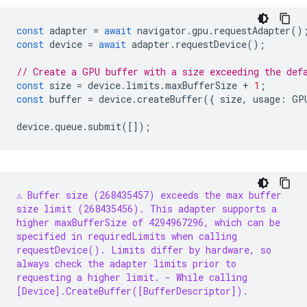
const
adapter
=
await
navigator
.
gpu
.
requestAdapter
()
const
device
=
await
adapter
.
requestDevice
();
// Create a GPU buffer with a size exceeding the def
const
size
=
device
.
limits
.
maxBufferSize
+
1
;
const
buffer
=
device
.
createBuffer
({
size
,
usage
:
GP
device
.
queue
.
submit
([]);
⚠️ Buffer size (268435457) exceeds the max buffer
size limit (268435456). This adapter supports a
higher maxBufferSize of 4294967296, which can be
specified in requiredLimits when calling
requestDevice(). Limits differ by hardware, so
always check the adapter limits prior to
requesting a higher limit.
- While calling
[Device].CreateBuffer([BufferDescriptor]).