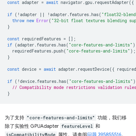
const
adapter
=
await
navigator
.
gpu
.
requestAdapter
({
if
(
!
adapter
||
!
adapter
.
features
.
has
(
"float32-blend
throw
new
Error
(
"32-bit float textures blending su
}
const
requiredFeatures
=
[];
if
(
adapter
.
features
.
has
(
"core-features-and-limits"
)
requiredFeatures
.
push
(
"core-features-and-limits"
);
}
const
device
=
await
adapter
.
requestDevice
({
require
if
(
!
device
.
features
.
has
(
"core-features-and-limits"
)
// Compatibility mode restrictions validation rule
}
为了支持
"core-features-and-limits"
功能，我们移
除了实验性 GPUAdapter
featureLevel
和
isCompatibilityMode
属性。请参阅
问题 395855516
。