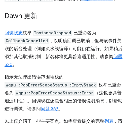
Dawn 更新
回调状态
枚举
InstanceDropped
已重命名为
CallbackCancelled
，以明确回调已取消，但与该事件关
联的后台处理（例如流水线编译）可能仍在运行。如果稍后
添加其他取消机制，新名称将更具普遍适用性。请参阅
问题
520
。
指示无法弹出错误范围堆栈的
wgpu::PopErrorScopeStatus::EmptyStack
枚举已重命
名为
wgpu::PopErrorScopeStatus::Error
（这也更具普
遍适用性）。回调现在还包含相应的错误说明消息，以帮助
进行调试。请参阅
问题 369
。
以上仅介绍了一些主要亮点。如需查看提交的完整
列表
，请