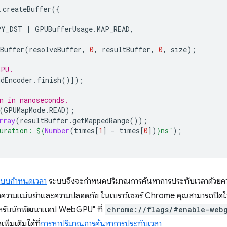
.
createBuffer
({
PY_DST
|
GPUBufferUsage
.
MAP_READ
,
Buffer
(
resolveBuffer
,
0
,
resultBuffer
,
0
,
size
);
GPU.
dEncoder
.
finish
()]);
n in nanoseconds.
(
GPUMapMode
.
READ
);
rray
(
resultBuffer
.
getMappedRange
());
uration: 
${
Number
(
times
[
1
]
-
times
[
0
])
}
ns`
);
แบบกำหนดเวลา
ระบบจึงจะกำหนดปริมาณการค้นหาการประทับเวลาด้วยความ
่างความแม่นยำและความปลอดภัย ในเบราว์เซอร์ Chrome คุณสามารถปิดใ
ำหรับนักพัฒนาแอป WebGPU" ที่
chrome://flags/#enable-web
ิ่มเติมได้ที่
การหาปริมาณการค้นหาการประทับเวลา