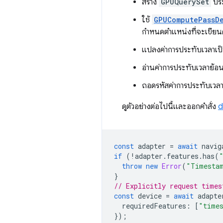
สร้าง
GPUQuerySet
ปร
ใช้
GPUComputePassDe
กำหนดตำแหน่งที่จะเขียน
แปลงค่าการประทับเวลาเป
อ่านค่าการประทับเวลาย้
ถอดรหัสค่าการประทับเวล
ดูตัวอย่างต่อไปนี้และออกคำสั่ง
d
const
adapter
=
await
navig
if
(
!
adapter
.
features
.
has
(
throw
new
Error
(
"Timestam
}
// Explicitly request times
const
device
=
await
adapte
requiredFeatures
:
[
"time
});