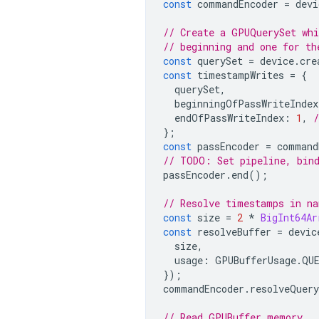
const
commandEncoder
=
devi
// Create a GPUQuerySet whi
// beginning and one for th
const
querySet
=
device
.
cre
const
timestampWrites
=
{
querySet
,
beginningOfPassWriteIndex
endOfPassWriteIndex
:
1
,
};
const
passEncoder
=
command
// TODO: Set pipeline, bind
passEncoder
.
end
();
// Resolve timestamps in na
const
size
=
2
*
BigInt64Ar
const
resolveBuffer
=
devic
size
,
usage
:
GPUBufferUsage
.
QU
});
commandEncoder
.
resolveQuery
// Read GPUBuffer memory.