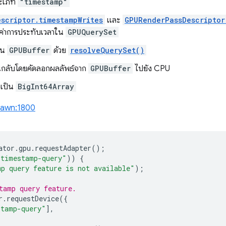
ะเภท
"timestamp"
scriptor.timestampWrites
และ
GPURenderPassDescriptor
ค่าการประทับเวลาใน
GPUQuerySet
็น
GPUBuffer
ด้วย
resolveQuerySet()
อนกลับโดยคัดลอกผลลัพธ์จาก
GPUBuffer
ไปยัง CPU
าเป็น
BigInt64Array
awn:1800
ator
.
gpu
.
requestAdapter
();
"timestamp-query"
))
{
p query feature is not available"
);
tamp query feature.
r
.
requestDevice
({
stamp-query"
],