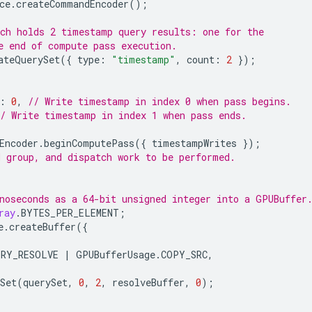
ce
.
createCommandEncoder
();
ch holds 2 timestamp query results: one for the
e end of compute pass execution.
ateQuerySet
({
type
:
"timestamp"
,
count
:
2
});
:
0
,
// Write timestamp in index 0 when pass begins.
// Write timestamp in index 1 when pass ends.
Encoder
.
beginComputePass
({
timestampWrites
});
 group, and dispatch work to be performed.
noseconds as a 64-bit unsigned integer into a GPUBuffer
ray
.
BYTES_PER_ELEMENT
;
e
.
createBuffer
({
ERY_RESOLVE
|
GPUBufferUsage
.
COPY_SRC
,
Set
(
querySet
,
0
,
2
,
resolveBuffer
,
0
);