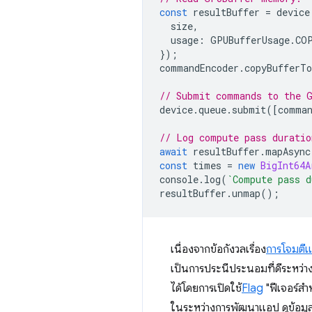
const
resultBuffer
=
device
size
,
usage
:
GPUBufferUsage
.
CO
});
commandEncoder
.
copyBufferTo
// Submit commands to the 
device
.
queue
.
submit
([
comman
// Log compute pass duratio
await
resultBuffer
.
mapAsync
const
times
=
new
BigInt64A
console
.
log
(
`Compute pass d
resultBuffer
.
unmap
();
เนื่องจากข้อกังวลเรื่อง
การโจมตี
เป็นการประนีประนอมที่ดีระหว
ได้โดยการเปิดใช้
Flag
"ฟีเจอร์ส
ในระหว่างการพัฒนาแอป ดูข้อมูลเพ