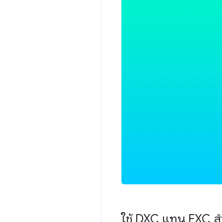
ใช้ DXC แทน FXC ส