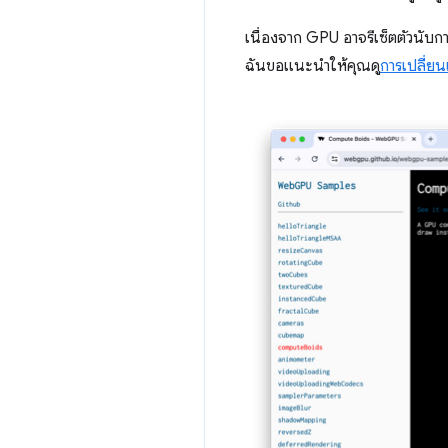
เนื่องจาก GPU อาจรีเซ็ตตัวนับกา
ฉันขอแนะนำให้คุณดู
การเปลี่ยน