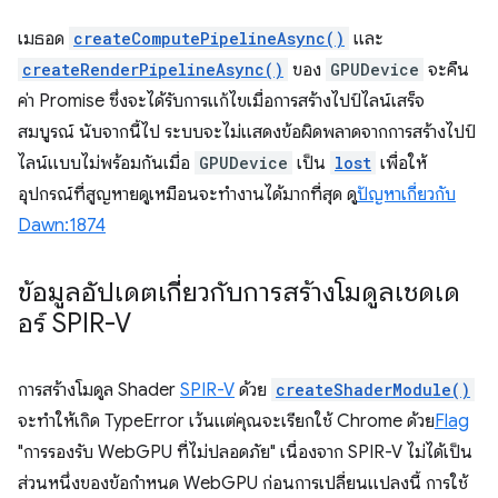
เมธอด
createComputePipelineAsync()
และ
createRenderPipelineAsync()
ของ
GPUDevice
จะคืน
ค่า Promise ซึ่งจะได้รับการแก้ไขเมื่อการสร้างไปป์ไลน์เสร็จ
สมบูรณ์ นับจากนี้ไป ระบบจะไม่แสดงข้อผิดพลาดจากการสร้างไปป์
ไลน์แบบไม่พร้อมกันเมื่อ
GPUDevice
เป็น
lost
เพื่อให้
อุปกรณ์ที่สูญหายดูเหมือนจะทำงานได้มากที่สุด ดู
ปัญหาเกี่ยวกับ
Dawn:1874
ข้อมูลอัปเดตเกี่ยวกับการสร้างโมดูลเชดเด
อร์ SPIR-V
การสร้างโมดูล Shader
SPIR-V
ด้วย
createShaderModule()
จะทำให้เกิด TypeError เว้นแต่คุณจะเรียกใช้ Chrome ด้วย
Flag
"การรองรับ WebGPU ที่ไม่ปลอดภัย" เนื่องจาก SPIR-V ไม่ได้เป็น
ส่วนหนึ่งของข้อกำหนด WebGPU ก่อนการเปลี่ยนแปลงนี้ การใช้