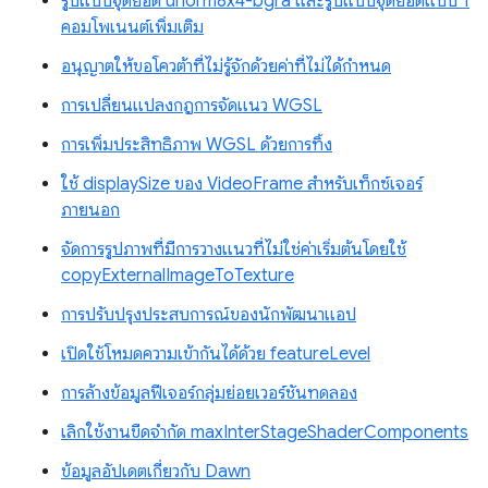
รูปแบบจุดยอด unorm8x4-bgra และรูปแบบจุดยอดแบบ 1
คอมโพเนนต์เพิ่มเติม
อนุญาตให้ขอโควต้าที่ไม่รู้จักด้วยค่าที่ไม่ได้กำหนด
การเปลี่ยนแปลงกฎการจัดแนว WGSL
การเพิ่มประสิทธิภาพ WGSL ด้วยการทิ้ง
ใช้ displaySize ของ VideoFrame สำหรับเท็กซ์เจอร์
ภายนอก
จัดการรูปภาพที่มีการวางแนวที่ไม่ใช่ค่าเริ่มต้นโดยใช้
copyExternalImageToTexture
การปรับปรุงประสบการณ์ของนักพัฒนาแอป
เปิดใช้โหมดความเข้ากันได้ด้วย featureLevel
การล้างข้อมูลฟีเจอร์กลุ่มย่อยเวอร์ชันทดลอง
เลิกใช้งานขีดจำกัด maxInterStageShaderComponents
ข้อมูลอัปเดตเกี่ยวกับ Dawn