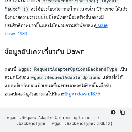
ไปป์ไลน์ที่สร้างด้วย
createRenderPipeline({ layout:
"auto" })
จะใช้ประโยชน์จากกลไกการแคชใน Chrome ได้แล้ว
ซึ่งหมายความว่าระบบไปป์ไลน์เหล่านี้จะสร้างขึ้นอย่างมี
ประสิทธิภาพมากขึ้นและใช้หน่วยความจำน้อยลง ดู
issue
dawn:1933
ข้อมูลอัปเดตเกี่ยวกับ Dawn
ตอนนี้
wgpu::RequestAdapterOptionsBackendType
เป็น
ส่วนหนึ่งของ
wgpu::RequestAdapterOptions
แล้วเพื่อให้
แอปพลิเคชันขอแบ็กเอนด์ที่เฉพาะเจาะจงได้ง่ายขึ้นเมื่อรับ
อแดปเตอร์ ดูตัวอย่างต่อไปนี้และ
ปัญหา dawn:1875
wgpu
::
RequestAdapterOptions
options
=
{
.
backendType
=
wgpu
::
BackendType
::
D3D12
};