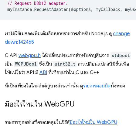
// Request D3D12 adapter.
myInstance
.
RequestAdapter
(
&
options
,
myCallback
,
myUs
เราได้ใช้เมธอดเพิ่มเติมอีกหลายรายการสำหรับ Node.js ดู
change
dawn:142465
C API
webgpu.h
ได้เปลี่ยนประเภทสำหรับค่าบูลีนจาก
stdbool
เป็น
WGPUBool
ซึ่งเป็น
uint32_t
การเปลี่ยนแปลงนี้มีขึ้นเพื่อ
ให้แน่ใจว่า API มี
ABI
ที่เทียบเท่าใน C และ C++
นี่เป็นเพียงไฮไลต์สำคัญบางส่วนเท่านั้น ดู
รายการคอมมิต
ทั้งหมด
มีอะไรใหม่ใน Web
GPU
รายการทุกอย่างที่ครอบคลุมในซีรีส์
มีอะไรใหม่ใน WebGPU