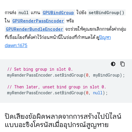
การส่ง
null
แทน
GPUBindGroup
ไปยัง
setBindGroup()
ใน
GPURenderPassEncoder
หรือ
GPURenderBundleEncoder
จะช่วยให้คุณยกเลิกการตั้งค่ากลุ่ม
ที่เชื่อมโยงที่ตั้งค่าไว้ก่อนหน้านี้ในช่องที่กำหนดได้ ดู
ปัญหา
dawn:1675
// Set bing group in slot 0.
myRenderPassEncoder
.
setBindGroup
(
0
,
myBindGroup
);
// Then later, unset bind group in slot 0.
myRenderPassEncoder
.
setBindGroup
(
0
,
null
);
ปิดเสียงข้อผิดพลาดจากการสร้างไปป์ไลน์
แบบอะซิงโครนัสเมื่ออุปกรณ์สูญหาย