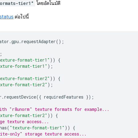
ormats-tier1"
โดยอัตโนมัติ
status
ต่อไปนี้
ator
.
gpu
.
requestAdapter
();
;
exture-format-tier1"
))
{
xture-format-tier1"
);
exture-format-tier2"
))
{
xture-format-tier2"
);
r
.
requestDevice
({
requiredFeatures
});
ith "r8unorm" texture formats for example...
xture-format-tier2"
))
{
ge texture access...
has
(
"texture-format-tier1"
))
{
ite-only" storage texture access...