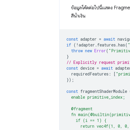
ข้อมูลโค้ดต่อไปนี้แสดง Fragmen
สีน้ำเงิน
const
adapter
=
await
navig
if
(
!
adapter
.
features
.
has
(
throw
new
Error
(
"Primitiv
}
// Explicitly request primi
const
device
=
await
adapte
requiredFeatures
:
[
"prim
});
const
fragmentShaderModule
  enable primitive_index;
  @fragment
  fn main(@builtin(primiti
    if (i == 1) {
      return vec4f(1, 0, 0,