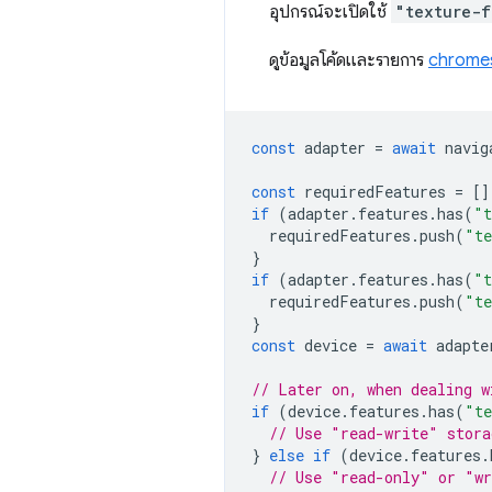
อุปกรณ์จะเปิดใช้
"texture-f
ดูข้อมูลโค้ดและรายการ
chrome
const
adapter
=
await
navig
const
requiredFeatures
=
[]
if
(
adapter
.
features
.
has
(
"t
requiredFeatures
.
push
(
"te
}
if
(
adapter
.
features
.
has
(
"t
requiredFeatures
.
push
(
"te
}
const
device
=
await
adapte
// Later on, when dealing w
if
(
device
.
features
.
has
(
"te
// Use "read-write" stora
}
else
if
(
device
.
features
.
// Use "read-only" or "wr