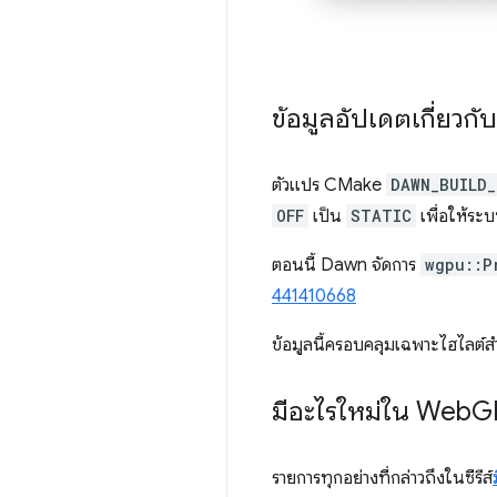
ข้อมูลอัปเดตเกี่ยวก
ตัวแปร CMake
DAWN_BUILD_
OFF
เป็น
STATIC
เพื่อให้ระ
ตอนนี้ Dawn จัดการ
wgpu::P
441410668
ข้อมูลนี้ครอบคลุมเฉพาะไฮไลต์ส
มีอะไรใหม่ใน Web
G
รายการทุกอย่างที่กล่าวถึงในซีรีส์