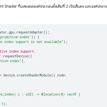
t Shader ที่แสดงผลองค์ประกอบดั้งเดิมที่ 2 เป็นสีแดง และองค์ประกอบด
ator
.
gpu
.
requestAdapter
();
"primitive-index"
))
{
e index support is not available"
);
tive index support.
r
.
requestDevice
({
itive-index"
],
=
device
.
createShaderModule
({
code
:
`
ve_index) i : u32) -> @location(0) vec4f {
 1);