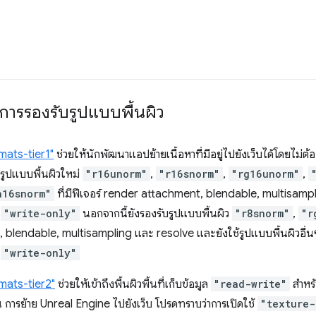
ารรองรับรูปแบบพื้นผิว
mats-tier1"
ช่วยให้นักพัฒนาแอปย้ายเนื้อหาที่มีอยู่ไปยังเว็บได้โดยไม่ต
รูปแบบพื้นผิวใหม่
"r16unorm"
,
"r16snorm"
,
"rg16unorm"
,
a16snorm"
ที่มีฟีเจอร์ render attachment, blendable, multisamplin
อ
"write-only"
นอกจากนี้ยังรองรับรูปแบบพื้นผิว
"r8snorm"
,
"r
 blendable, multisampling และ resolve และยังใช้รูปแบบพื้นผิวอื่นๆ ได้
อ
"write-only"
mats-tier2"
ช่วยให้เข้าถึงพื้นผิวพื้นที่เก็บข้อมูล
"read-write"
สำหรั
ช่น การย้าย Unreal Engine ไปยังเว็บ โปรดทราบว่าการเปิดใช้
"texture-