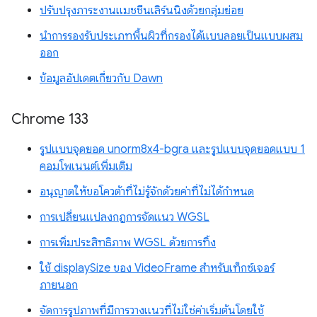
ปรับปรุงภาระงานแมชชีนเลิร์นนิงด้วยกลุ่มย่อย
นำการรองรับประเภทพื้นผิวที่กรองได้แบบลอยเป็นแบบผสม
ออก
ข้อมูลอัปเดตเกี่ยวกับ Dawn
Chrome 133
รูปแบบจุดยอด unorm8x4-bgra และรูปแบบจุดยอดแบบ 1
คอมโพเนนต์เพิ่มเติม
อนุญาตให้ขอโควต้าที่ไม่รู้จักด้วยค่าที่ไม่ได้กำหนด
การเปลี่ยนแปลงกฎการจัดแนว WGSL
การเพิ่มประสิทธิภาพ WGSL ด้วยการทิ้ง
ใช้ displaySize ของ VideoFrame สำหรับเท็กซ์เจอร์
ภายนอก
จัดการรูปภาพที่มีการวางแนวที่ไม่ใช่ค่าเริ่มต้นโดยใช้