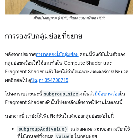
ตัวอย่างอนุภาค (HDR) ที่แสดงบนหน้าจอ HDR
การรองรับกลุ่มย่อยที่ขยาย
หลังจากประกาศ
การทดลองใช้กลุ่มย่อย
ตอนนี้ฟังก์ชันในตัวของ
กลุ่มย่อยพร้อมให้ใช้งานทั้งใน Compute Shader และ
Fragment Shader แล้ว โดยไม่จำกัดเฉพาะเชดเดอร์การประมวล
ผลอีกต่อไป ดู
ปัญหา 354738715
โปรดทราบว่าขณะนี้
subgroup_size
ค่าในตัว
มีข้อบกพร่อง
ใน
Fragment Shader ดังนั้นโปรดหลีกเลี่ยงการใช้งานในตอนนี้
นอกจากนี้ เรายังได้เพิ่มฟังก์ชันในตัวของกลุ่มย่อยต่อไปนี้
subgroupAdd(value)
: แสดงผลผลรวมของการเรียกใช้
ที่ใช้งานอยู่ทั้งหมด
value
s ในกลุ่มย่อย