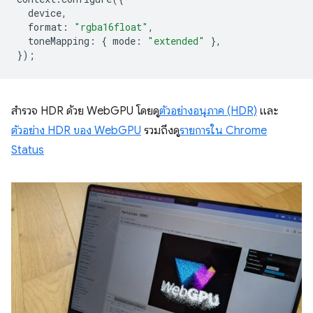
device
,
format
:
"rgba16float"
,
toneMapping
:
{
mode
:
"extended"
},
});
สำรวจ HDR ด้วย WebGPU โดยดู
ตัวอย่างอนุภาค (HDR)
และ
ตัวอย่าง HDR ของ WebGPU
รวมถึงดู
รายการใน Chrome
Status