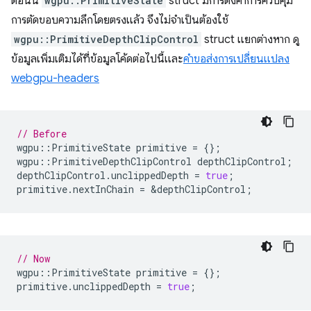
ตอนนี้
wgpu::PrimitiveState
struct มีการตั้งค่าการควบคุม
การตัดขอบความลึกโดยตรงแล้ว จึงไม่จำเป็นต้องใช้
wgpu::PrimitiveDepthClipControl
struct แยกต่างหาก ดู
ข้อมูลเพิ่มเติมได้ที่ข้อมูลโค้ดต่อไปนี้และ
คำขอส่งการเปลี่ยนแปลง
webgpu-headers
// Before
wgpu
::
PrimitiveState
primitive
=
{};
wgpu
::
PrimitiveDepthClipControl
depthClipControl
;
depthClipControl
.
unclippedDepth
=
true
;
primitive
.
nextInChain
=
&
depthClipControl
;
// Now
wgpu
::
PrimitiveState
primitive
=
{};
primitive
.
unclippedDepth
=
true
;