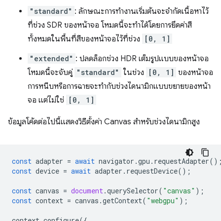
"standard"
: ลักษณะการทำงานเริ่มต้นจะจำกัดเนื้อหาไว้
ที่ช่วง SDR ของหน้าจอ โหมดนี้จะทําได้โดยการยึดค่าสี
ทั้งหมดในพื้นที่สีของหน้าจอไว้ที่ช่วง
[0, 1]
"extended"
: ปลดล็อกช่วง HDR เต็มรูปแบบของหน้าจอ
โหมดนี้จะจับคู่
"standard"
ในช่วง
[0, 1]
ของหน้าจอ
การหนีบหรือการฉายจะทำกับช่วงไดนามิกแบบขยายของหน้า
จอ แต่ไม่ใช่
[0, 1]
ข้อมูลโค้ดต่อไปนี้แสดงวิธีตั้งค่า Canvas สำหรับช่วงไดนามิกสูง
const
adapter
=
await
navigator
.
gpu
.
requestAdapter
()
const
device
=
await
adapter
.
requestDevice
();
const
canvas
=
document
.
querySelector
(
"canvas"
);
const
context
=
canvas
.
getContext
(
"webgpu"
);
context
.
configure
({