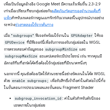
เพื่อเป็นข้อมูลอ้างอิง Google Meet มีความเร็วเพิ่มขึ้น 2.3-2.9
เท่าเมื่อเปรียบเทียบกลุ่มย่อยกับ
ผลิตภัณฑ์ดอทของจำนวนเต็มที่
แพ็ก
สำหรับเชเดอร์การคูณเมทริกซ์กับเวกเตอร์ในอุปกรณ์บางอย่าง
ระหว่าง
ช่วงทดลองใช้จากต้นทาง
เมื่อ
"subgroups"
ฟีเจอร์พร้อมใช้งานใน
GPUAdapter
ให้ขอ
GPUDevice
ที่มีฟีเจอร์นี้เพื่อรับการรองรับกลุ่มย่อยใน WGSL
การตรวจสอบค่าข้อมูลของ
subgroupMinSize
และ
subgroupMaxSize
อะแดปเตอร์จะมีประโยชน์ เช่น หากคุณมี
อัลกอริทึมที่ฮาร์ดโค้ดซึ่งต้องใช้กลุ่มย่อยที่มีขนาดหนึ่งๆ
นอกจากนี้ คุณยังต้องเปิดใช้ส่วนขยายนี้อย่างชัดเจนในโค้ด WGSL
ด้วย
enable subgroups;
เพื่อรับสิทธิ์เข้าถึงค่าในตัวต่อไปนี้ทั้ง
ในขั้นตอนการประมวลผลและขั้นตอน Fragment Shader
subgroup_invocation_id
: ค่าในตัวสำหรับดัชนีของ
เธรดภายในกลุ่มย่อย