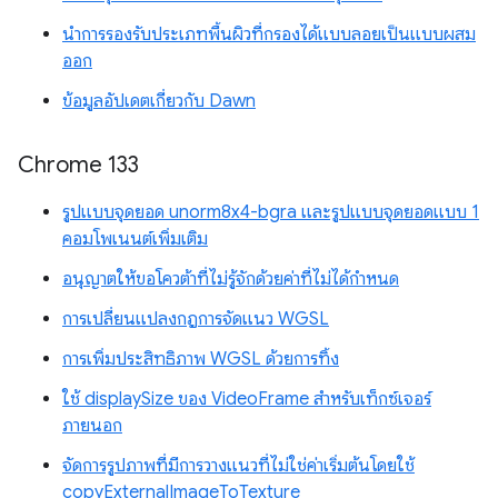
นำการรองรับประเภทพื้นผิวที่กรองได้แบบลอยเป็นแบบผสม
ออก
ข้อมูลอัปเดตเกี่ยวกับ Dawn
Chrome 133
รูปแบบจุดยอด unorm8x4-bgra และรูปแบบจุดยอดแบบ 1
คอมโพเนนต์เพิ่มเติม
อนุญาตให้ขอโควต้าที่ไม่รู้จักด้วยค่าที่ไม่ได้กำหนด
การเปลี่ยนแปลงกฎการจัดแนว WGSL
การเพิ่มประสิทธิภาพ WGSL ด้วยการทิ้ง
ใช้ displaySize ของ VideoFrame สำหรับเท็กซ์เจอร์
ภายนอก
จัดการรูปภาพที่มีการวางแนวที่ไม่ใช่ค่าเริ่มต้นโดยใช้
copyExternalImageToTexture