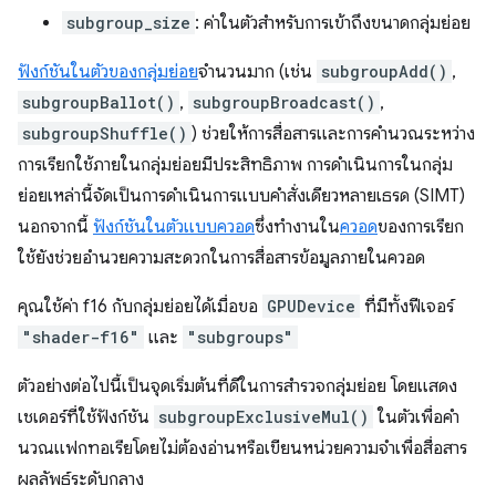
subgroup_size
: ค่าในตัวสำหรับการเข้าถึงขนาดกลุ่มย่อย
ฟังก์ชันในตัวของกลุ่มย่อย
จำนวนมาก (เช่น
subgroupAdd()
,
subgroupBallot()
,
subgroupBroadcast()
,
subgroupShuffle()
) ช่วยให้การสื่อสารและการคำนวณระหว่าง
การเรียกใช้ภายในกลุ่มย่อยมีประสิทธิภาพ การดำเนินการในกลุ่ม
ย่อยเหล่านี้จัดเป็นการดำเนินการแบบคำสั่งเดียวหลายเธรด (SIMT)
นอกจากนี้
ฟังก์ชันในตัวแบบควอด
ซึ่งทำงานใน
ควอด
ของการเรียก
ใช้ยังช่วยอำนวยความสะดวกในการสื่อสารข้อมูลภายในควอด
คุณใช้ค่า f16 กับกลุ่มย่อยได้เมื่อขอ
GPUDevice
ที่มีทั้งฟีเจอร์
"shader-f16"
และ
"subgroups"
ตัวอย่างต่อไปนี้เป็นจุดเริ่มต้นที่ดีในการสำรวจกลุ่มย่อย โดยแสดง
เชเดอร์ที่ใช้ฟังก์ชัน
subgroupExclusiveMul()
ในตัวเพื่อคำ
นวณแฟกทอเรียโดยไม่ต้องอ่านหรือเขียนหน่วยความจำเพื่อสื่อสาร
ผลลัพธ์ระดับกลาง