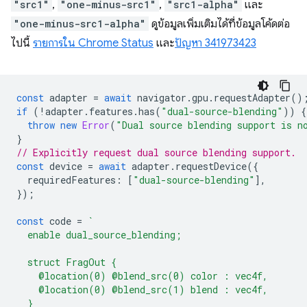
"src1"
,
"one-minus-src1"
,
"src1-alpha"
และ
"one-minus-src1-alpha"
ดูข้อมูลเพิ่มเติมได้ที่ข้อมูลโค้ดต่อ
ไปนี้
รายการใน Chrome Status
และ
ปัญหา 341973423
const
adapter
=
await
navigator
.
gpu
.
requestAdapter
()
if
(
!
adapter
.
features
.
has
(
"dual-source-blending"
))
{
throw
new
Error
(
"Dual source blending support is n
}
// Explicitly request dual source blending support.
const
device
=
await
adapter
.
requestDevice
({
requiredFeatures
:
[
"dual-source-blending"
],
});
const
code
=
`
  enable dual_source_blending;
  struct FragOut {
    @location(0) @blend_src(0) color : vec4f,
    @location(0) @blend_src(1) blend : vec4f,
  }