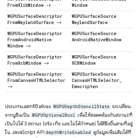
From
Xlib
Window ->
Window
WGPUSurface
Descriptor
WGPUSurface
Source
From
Wayland
Surface ->
Wayland
Surface
WGPUSurface
Descriptor
WGPUSurface
Source
From
Android
Native
Android
Native
Window
Window ->
WGPUSurface
Descriptor
WGPUSurface
Source
From
Xcb
Window ->
XCBWindow
WGPUSurface
Descriptor
WGPUSurface
Source
From
Canvas
HTMLSelector
Canvas
HTMLSelector
_
->
Emscripten
ประเภทแอตทริบิวต์ของ
WGPUDepthStencilState
จะเปลี่ยน
จากบูลีนเป็น
WGPUOptionalBool
เพื่อให้สอดคล้องกับสถานะที่
เป็นไปได้ 3 สถานะ (จริง เท็จ และไม่ได้กำหนด) ได้ดียิ่งขึ้นตามที่อยู่
ใน JavaScript API
depthWriteEnabled
ดูข้อมูลเพิ่มเติมได้ที่