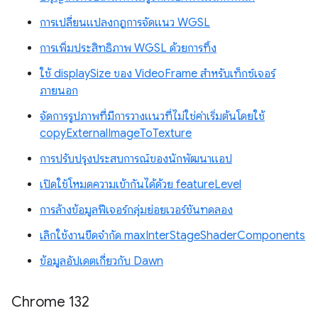
การเปลี่ยนแปลงกฎการจัดแนว WGSL
การเพิ่มประสิทธิภาพ WGSL ด้วยการทิ้ง
ใช้ displaySize ของ VideoFrame สำหรับเท็กซ์เจอร์
ภายนอก
จัดการรูปภาพที่มีการวางแนวที่ไม่ใช่ค่าเริ่มต้นโดยใช้
copyExternalImageToTexture
การปรับปรุงประสบการณ์ของนักพัฒนาแอป
เปิดใช้โหมดความเข้ากันได้ด้วย featureLevel
การล้างข้อมูลฟีเจอร์กลุ่มย่อยเวอร์ชันทดลอง
เลิกใช้งานขีดจำกัด maxInterStageShaderComponents
ข้อมูลอัปเดตเกี่ยวกับ Dawn
Chrome 132