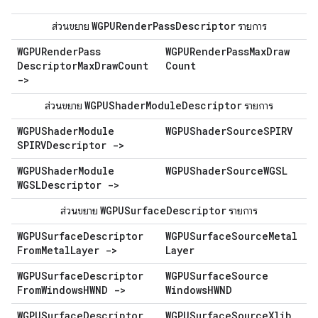
WGPURender
Pass
Descriptor
ส่วนขยาย
รายการ
WGPURender
Pass
WGPURender
Pass
Max
Draw
Descriptor
Max
Draw
Count
Count
->
WGPUShader
Module
Descriptor
ส่วนขยาย
รายการ
WGPUShader
Module
WGPUShader
Source
SPIRV
SPIRVDescriptor ->
WGPUShader
Module
WGPUShader
Source
WGSL
WGSLDescriptor ->
WGPUSurface
Descriptor
ส่วนขยาย
รายการ
WGPUSurface
Descriptor
WGPUSurface
Source
Metal
From
Metal
Layer ->
Layer
WGPUSurface
Descriptor
WGPUSurface
Source
From
Windows
HWND ->
Windows
HWND
WGPUSurface
Descriptor
WGPUSurface
Source
Xlib