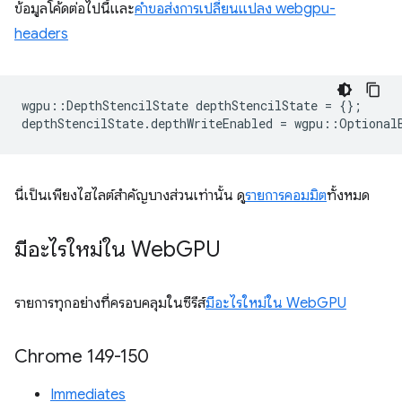
ข้อมูลโค้ดต่อไปนี้และ
คำขอส่งการเปลี่ยนแปลง webgpu-
headers
wgpu
::
DepthStencilState
depthStencilState
=
{};
depthStencilState
.
depthWriteEnabled
=
wgpu
::
Optional
นี่เป็นเพียงไฮไลต์สำคัญบางส่วนเท่านั้น ดู
รายการคอมมิต
ทั้งหมด
มีอะไรใหม่ใน Web
GPU
รายการทุกอย่างที่ครอบคลุมในซีรีส์
มีอะไรใหม่ใน WebGPU
Chrome 149-150
Immediates