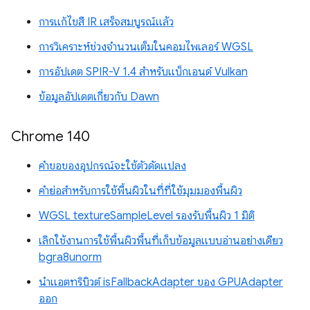
การแก้ไขสี IR เสร็จสมบูรณ์แล้ว
การวิเคราะห์ช่วงจำนวนเต็มในคอมไพเลอร์ WGSL
การอัปเดต SPIR-V 1.4 สำหรับแบ็กเอนด์ Vulkan
ข้อมูลอัปเดตเกี่ยวกับ Dawn
Chrome 140
คำขอของอุปกรณ์จะใช้ตัวดัดแปลง
คำย่อสำหรับการใช้พื้นผิวในที่ที่ใช้มุมมองพื้นผิว
WGSL textureSampleLevel รองรับพื้นผิว 1 มิติ
เลิกใช้งานการใช้พื้นผิวพื้นที่เก็บข้อมูลแบบอ่านอย่างเดียว
bgra8unorm
นำแอตทริบิวต์ isFallbackAdapter ของ GPUAdapter
ออก