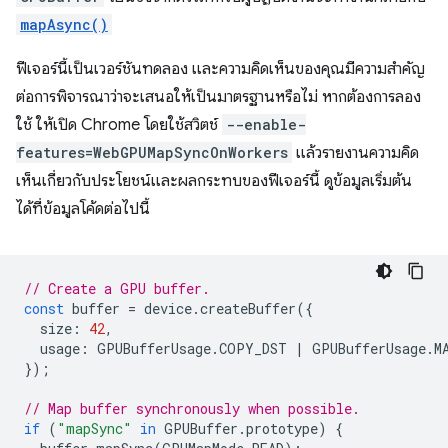
mapAsync()
ฟีเจอร์นี้เป็นเวอร์ชันทดลอง และความคิดเห็นของคุณมีความสำคัญ
ต่อการพิจารณาว่าจะเสนอให้เป็นมาตรฐานหรือไม่ หากต้องการลอง
ใช้ ให้เปิด Chrome โดยใช้สวิตช์
--enable-
features=WebGPUMapSyncOnWorkers
แล้วรายงานความคิด
เห็นเกี่ยวกับประโยชน์และผลกระทบของฟีเจอร์นี้ ดูข้อมูลเริ่มต้น
ได้ที่ข้อมูลโค้ดต่อไปนี้
// Create a GPU buffer.
const
buffer
=
device
.
createBuffer
({
size
:
42
,
usage
:
GPUBufferUsage
.
COPY_DST
|
GPUBufferUsage
.
M
});
// Map buffer synchronously when possible.
if
(
"mapSync"
in
GPUBuffer
.
prototype
)
{