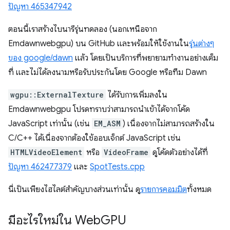
ปัญหา 465347942
ตอนนี้เราสร้างไบนารีรุ่นทดลอง (นอกเหนือจาก
Emdawnwebgpu) บน GitHub และพร้อมให้ใช้งานใน
รุ่นต่างๆ
ของ google/dawn
แล้ว โดยเป็นบริการที่พยายามทำงานอย่างเต็ม
ที่ และไม่ได้ลงนามหรือรับประกันโดย Google หรือทีม Dawn
wgpu::ExternalTexture
ได้รับการเพิ่มลงใน
Emdawnwebgpu โปรดทราบว่าสามารถนำเข้าได้จากโค้ด
JavaScript เท่านั้น (เช่น
EM_ASM
) เนื่องจากไม่สามารถสร้างใน
C/C++ ได้เนื่องจากต้องใช้ออบเจ็กต์ JavaScript เช่น
HTMLVideoElement
หรือ
VideoFrame
ดูโค้ดตัวอย่างได้ที่
ปัญหา 462477379
และ
SpotTests.cpp
นี่เป็นเพียงไฮไลต์สำคัญบางส่วนเท่านั้น ดู
รายการคอมมิต
ทั้งหมด
มีอะไรใหม่ใน Web
GPU