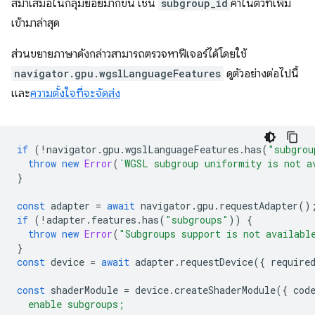
สม่ำเสมอในกลุ่มย่อยมากขึ้น เช่น
subgroup_id
ค่าในตัวที่เพิ่ม
เข้ามาล่าสุด
ส่วนขยายภาษาดังกล่าวสามารถตรวจหาฟีเจอร์ได้โดยใช้
navigator.gpu.wgslLanguageFeatures
ดูตัวอย่างต่อไปนี้
และ
ความตั้งใจที่จะจัดส่ง
if
(
!
navigator
.
gpu
.
wgslLanguageFeatures
.
has
(
"subgrou
throw
new
Error
(
`WGSL subgroup uniformity is not a
}
const
adapter
=
await
navigator
.
gpu
.
requestAdapter
()
if
(
!
adapter
.
features
.
has
(
"subgroups"
))
{
throw
new
Error
(
"Subgroups support is not availabl
}
const
device
=
await
adapter
.
requestDevice
({
require
const
shaderModule
=
device
.
createShaderModule
({
cod
  enable subgroups;