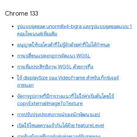
Chrome 133
รูปแบบจุดยอด unorm8x4-bgra และรูปแบบจุดยอดแบบ 1
คอมโพเนนต์เพิ่มเติม
อนุญาตให้ขอโควต้าที่ไม่รู้จักด้วยค่าที่ไม่ได้กำหนด
การเปลี่ยนแปลงกฎการจัดแนว WGSL
การเพิ่มประสิทธิภาพ WGSL ด้วยการทิ้ง
ใช้ displaySize ของ VideoFrame สำหรับเท็กซ์เจอร์
ภายนอก
จัดการรูปภาพที่มีการวางแนวที่ไม่ใช่ค่าเริ่มต้นโดยใช้
copyExternalImageToTexture
การปรับปรุงประสบการณ์ของนักพัฒนาแอป
เปิดใช้โหมดความเข้ากันได้ด้วย featureLevel
การล้างข้อมูลฟีเจอร์กลุ่มย่อยเวอร์ชันทดลอง