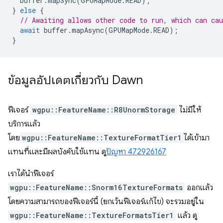
buffer
.
mapSync
(
GPUMapMode
.
READ
);
}
else
{
// Awaiting allows other code to run, which can cau
await
buffer
.
mapAsync
(
GPUMapMode
.
READ
);
}
ข้อมูลอัปเดตเกี่ยวกับ Dawn
ฟีเจอร์
wgpu::FeatureName::R8UnormStorage
ไม่มีให้
บริการแล้ว
โดย
wgpu::FeatureName::TextureFormatTier1
ได้เข้ามา
แทนที่และมีผลบังคับใช้แทน ดู
ปัญหา 472926167
เราได้นำฟีเจอร์
wgpu::FeatureName::Snorm16TextureFormats
ออกแล้ว
โดยความสามารถของฟีเจอร์นี้ (ยกเว้นฟีเจอร์แก้ไข) จะรวมอยู่ใน
wgpu::FeatureName::TextureFormatsTier1
แล้ว ดู