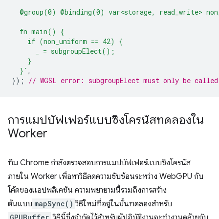
  @group(0) @binding(0) var<storage, read_write> non
  fn main() {
    if (non_uniform == 42) {
      _ = subgroupElect();
    }
  }`
,
});
// WGSL error: subgroupElect must only be called
การแมปบัฟเฟอร์แบบซิงโครนัสทดลองใน
Worker
ทีม Chrome กำลังตรวจสอบการแมปบัฟเฟอร์แบบซิงโครนัส
ภายใน Worker เพื่อหาวิธีลดความซับซ้อนระหว่าง WebGPU กับ
โค้ดของแอปพลิเคชัน ความพยายามนี้รวมถึงการสร้าง
ต้นแบบ
mapSync()
วิธีใหม่ที่อยู่ในขั้นทดลองสำหรับ
GPUBuffer
วิธีนี้ซึ่งจำกัดไว้สำหรับผู้ปฏิบัติงานจะทำงานคล้ายกับ