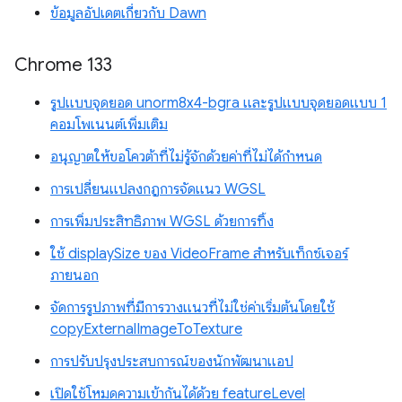
ข้อมูลอัปเดตเกี่ยวกับ Dawn
Chrome 133
รูปแบบจุดยอด unorm8x4-bgra และรูปแบบจุดยอดแบบ 1
คอมโพเนนต์เพิ่มเติม
อนุญาตให้ขอโควต้าที่ไม่รู้จักด้วยค่าที่ไม่ได้กำหนด
การเปลี่ยนแปลงกฎการจัดแนว WGSL
การเพิ่มประสิทธิภาพ WGSL ด้วยการทิ้ง
ใช้ displaySize ของ VideoFrame สำหรับเท็กซ์เจอร์
ภายนอก
จัดการรูปภาพที่มีการวางแนวที่ไม่ใช่ค่าเริ่มต้นโดยใช้
copyExternalImageToTexture
การปรับปรุงประสบการณ์ของนักพัฒนาแอป
เปิดใช้โหมดความเข้ากันได้ด้วย featureLevel