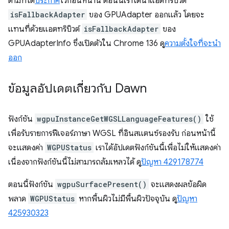
ตามที่ได้
ประกาศ
ไว้ก่อนหน้านี้ ตอนนี้เราได้นำแอตทริบิวต์
isFallbackAdapter
ของ GPUAdapter ออกแล้ว โดยจะ
แทนที่ด้วยแอตทริบิวต์
isFallbackAdapter
ของ
GPUAdapterInfo ซึ่งเปิดตัวใน Chrome 136 ดู
ความตั้งใจที่จะนำ
ออก
ข้อมูลอัปเดตเกี่ยวกับ Dawn
ฟังก์ชัน
wgpuInstanceGetWGSLLanguageFeatures()
ใช้
เพื่อรับรายการฟีเจอร์ภาษา WGSL ที่อินสแตนซ์รองรับ ก่อนหน้านี้
จะแสดงค่า
WGPUStatus
เราได้อัปเดตฟังก์ชันนี้เพื่อไม่ให้แสดงค่า
เนื่องจากฟังก์ชันนี้ไม่สามารถล้มเหลวได้ ดู
ปัญหา 429178774
ตอนนี้ฟังก์ชัน
wgpuSurfacePresent()
จะแสดงผลข้อผิด
พลาด
WGPUStatus
หากพื้นผิวไม่มีพื้นผิวปัจจุบัน ดู
ปัญหา
425930323