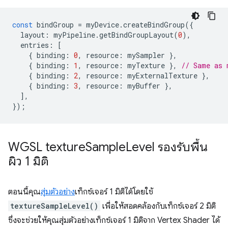
const
bindGroup
=
myDevice
.
createBindGroup
({
layout
:
myPipeline
.
getBindGroupLayout
(
0
),
entries
:
[
{
binding
:
0
,
resource
:
mySampler
},
{
binding
:
1
,
resource
:
myTexture
},
// Same as 
{
binding
:
2
,
resource
:
myExternalTexture
},
{
binding
:
3
,
resource
:
myBuffer
},
],
});
WGSL texture
Sample
Level รองรับพื้น
ผิว 1 มิติ
ตอนนี้คุณ
สุ่มตัวอย่าง
เท็กซ์เจอร์ 1 มิติได้โดยใช้
textureSampleLevel()
เพื่อให้สอดคล้องกับเท็กซ์เจอร์ 2 มิติ
ซึ่งจะช่วยให้คุณสุ่มตัวอย่างเท็กซ์เจอร์ 1 มิติจาก Vertex Shader ได้