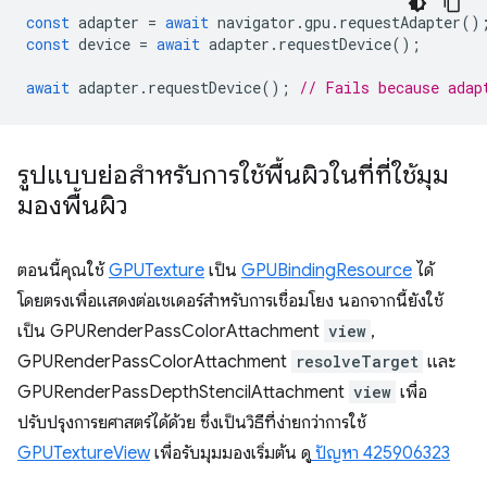
const
adapter
=
await
navigator
.
gpu
.
requestAdapter
()
const
device
=
await
adapter
.
requestDevice
();
await
adapter
.
requestDevice
();
// Fails because adap
รูปแบบย่อสำหรับการใช้พื้นผิวในที่ที่ใช้มุม
มองพื้นผิว
ตอนนี้คุณใช้
GPUTexture
เป็น
GPUBindingResource
ได้
โดยตรงเพื่อแสดงต่อเชเดอร์สำหรับการเชื่อมโยง นอกจากนี้ยังใช้
เป็น GPURenderPassColorAttachment
view
,
GPURenderPassColorAttachment
resolveTarget
และ
GPURenderPassDepthStencilAttachment
view
เพื่อ
ปรับปรุงการยศาสตร์ได้ด้วย ซึ่งเป็นวิธีที่ง่ายกว่าการใช้
GPUTextureView
เพื่อรับมุมมองเริ่มต้น ดู
ปัญหา 425906323