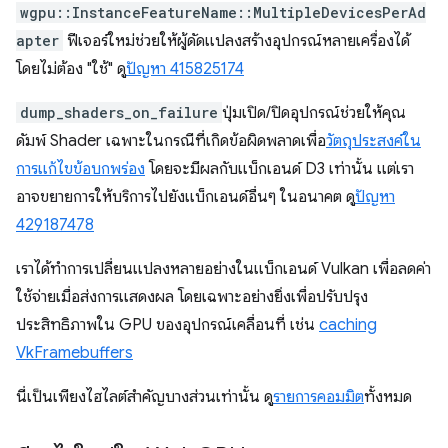
wgpu::InstanceFeatureName::MultipleDevicesPerAd
apter
ฟีเจอร์ใหม่ช่วยให้ผู้ดัดแปลงสร้างอุปกรณ์หลายเครื่องได้
โดยไม่ต้อง "ใช้" ดู
ปัญหา 415825174
dump_shaders_on_failure
ปุ่มเปิด/ปิดอุปกรณ์ช่วยให้คุณ
ดัมพ์ Shader เฉพาะในกรณีที่เกิดข้อผิดพลาดเพื่อ
วัตถุประสงค์ใน
การแก้ไขข้อบกพร่อง
โดยจะมีผลกับแบ็กเอนด์ D3 เท่านั้น แต่เรา
อาจขยายการให้บริการไปยังแบ็กเอนด์อื่นๆ ในอนาคต ดู
ปัญหา
429187478
เราได้ทำการเปลี่ยนแปลงหลายอย่างในแบ็กเอนด์ Vulkan เพื่อลดค่า
ใช้จ่ายเมื่อส่งการแสดงผล โดยเฉพาะอย่างยิ่งเพื่อปรับปรุง
ประสิทธิภาพใน GPU ของอุปกรณ์เคลื่อนที่ เช่น
caching
VkFramebuffers
นี่เป็นเพียงไฮไลต์สำคัญบางส่วนเท่านั้น ดู
รายการคอมมิต
ทั้งหมด